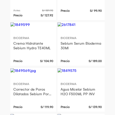
FPE40ML
Cream T 200 ML
Antes
S/ 159.90
Precio
S/ 99.90
Precio
S/ 127.92
BIODERMA
BIODERMA
Crema Hidratante
Sebium Serum Bioderma
Sebium Hydra TE40ML
30Ml
Precio
S/ 104.90
Precio
S/ 189.00
BIODERMA
BIODERMA
Corrector de Poros
Agua Micelar Sebium
Dilatados Sebium Pore
H2O F500ML PP INV
Refiner TE30ML
Precio
S/ 119.90
Precio
S/ 139.90