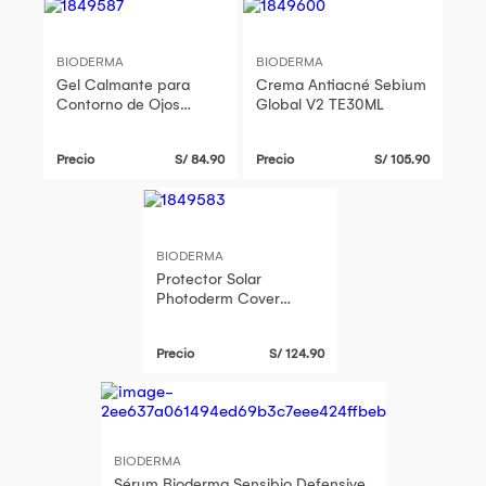
BIODERMA
BIODERMA
Gel Calmante para
Crema Antiacné Sebium
Contorno de Ojos
Global V2 TE30ML
Sensibio Gel Ctr Des
Yeux TE15ML
Precio
S/ 84.90
Precio
S/ 105.90
BIODERMA
Protector Solar
Photoderm Cover
Touch FL Doree 50+
T40Gr
Precio
S/ 124.90
BIODERMA
Sérum Bioderma Sensibio Defensive