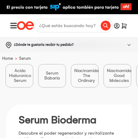
¿Dónde te gustaría recibir tu pedido?
>
Home
Serum
Acido
Niacinamida
Niacinamida
Serum
Hialuronico
The
Good
Babaria
Serum
Ordinary
Molecules
Serum Bioderma
Descubre el poder regenerador y revitalizante