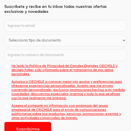
Suscríbete y recibe en tu inbox todas nuestras ofertas
exclusivas y novedades
He leído la Política de Privacidad de Canales Digitales OECHSLE y
declaro haber sido informado sobre el tratamiento de mis datos
personales.
Autorizo a OECHSLE a conocer mejor mis gustos y preferencias para
ofrecerme experiencias personalizadas. Acepto que me envien
contenido personalizado, exclusivo, promociones hechas a mi medida,
novedades, descuentos especiales, eventos y todo lo que se alinee
con lo que realmente me interesa.
Acepto el compartir mi información con empresas del grupo
empresarial de OECHSLE para el envío de comunicaciones
publicitarias sobre sus productos, servicios, promociones, eventos y
otras actividades comerciales de interés.
Suscribirme