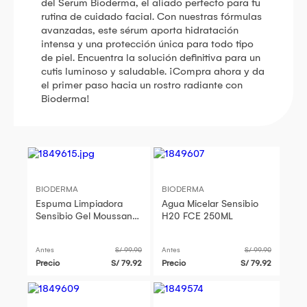
del Serum Bioderma, el aliado perfecto para tu
rutina de cuidado facial. Con nuestras fórmulas
avanzadas, este sérum aporta hidratación
intensa y una protección única para todo tipo
de piel. Encuentra la solución definitiva para un
cutis luminoso y saludable. ¡Compra ahora y da
el primer paso hacia un rostro radiante con
Bioderma!
BIODERMA
BIODERMA
Espuma Limpiadora
Agua Micelar Sensibio
Sensibio Gel Moussant
H20 FCE 250ML
FP200ML
Antes
S/ 99.90
Antes
S/ 99.90
Precio
S/ 79.92
Precio
S/ 79.92