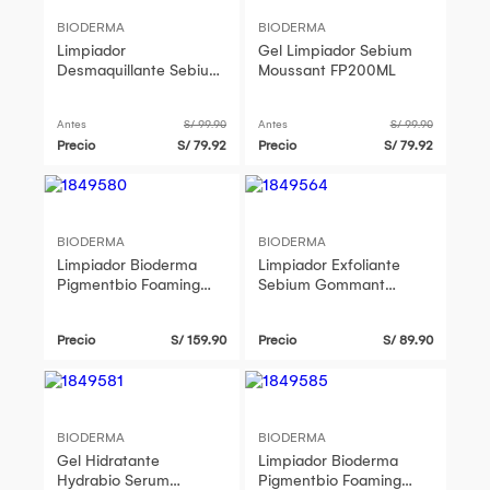
BIODERMA
BIODERMA
Limpiador
Gel Limpiador Sebium
Desmaquillante Sebium
Moussant FP200ML
H20 FCE250ML
Antes
S/ 99.90
Antes
S/ 99.90
Precio
S/ 79.92
Precio
S/ 79.92
BIODERMA
BIODERMA
Limpiador Bioderma
Limpiador Exfoliante
Pigmentbio Foaming
Sebium Gommant
Cream Fp 500ML
T100ML
Precio
S/ 159.90
Precio
S/ 89.90
BIODERMA
BIODERMA
Gel Hidratante
Limpiador Bioderma
Hydrabio Serum
Pigmentbio Foaming