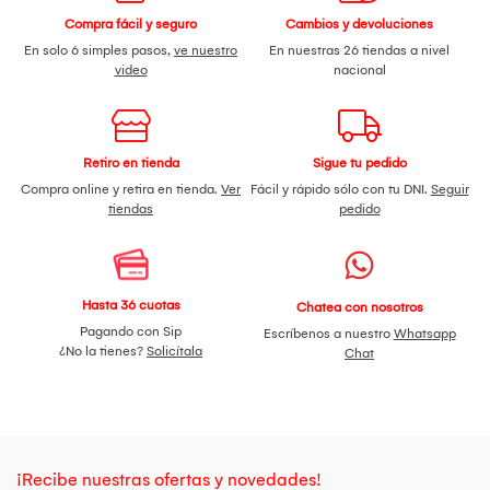
Compra fácil y seguro
Cambios y devoluciones
En solo 6 simples pasos,
ve nuestro
En nuestras 26 tiendas a nivel
video
nacional
Retiro en tienda
Sigue tu pedido
Compra online y retira en tienda.
Ver
Fácil y rápido sólo con tu DNI.
Seguir
tiendas
pedido
Hasta 36 cuotas
Chatea con nosotros
Pagando con Sip
Escríbenos a nuestro
Whatsapp
¿No la tienes?
Solicítala
Chat
¡Recibe nuestras ofertas y novedades!