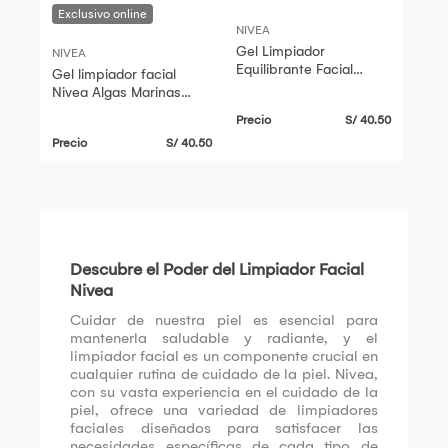
NIVEA
Gel Limpiador
NIVEA
Equilibrante Facial
Gel limpiador facial
Nivea Piel Mixta a
Nivea Algas Marinas
Grasa - Tubo 150 ML
para piel mixta a grasa
Precio
S/ 40.50
150 ml
Precio
S/ 40.50
Descubre el Poder del Limpiador Facial
Nivea
Cuidar de nuestra piel es esencial para
mantenerla saludable y radiante, y el
limpiador facial es un componente crucial en
cualquier rutina de cuidado de la piel. Nivea,
con su vasta experiencia en el cuidado de la
piel, ofrece una variedad de limpiadores
faciales diseñados para satisfacer las
necesidades específicas de cada tipo de