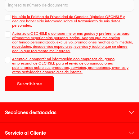
He leído la Política de Privacidad de Canales Digitales OECHSLE y
declaro haber sido informado sobre el tratamiento de mis datos
personales.
Autorizo a OECHSLE a conocer mejor mis gustos y preferencias para
ofrecerme experiencias personalizadas. Acepto que me envien
contenido personalizado, exclusivo, promociones hechas a mi medida,
novedades, descuentos especiales, eventos y todo lo que se alinee
con lo que realmente me interesa.
Acepto el compartir mi información con empresas del grupo
empresarial de OECHSLE para el envío de comunicaciones
publicitarias sobre sus productos, servicios, promociones, eventos y
otras actividades comerciales de interés.
Suscribirme
Secciones destacadas
Servicio al Cliente