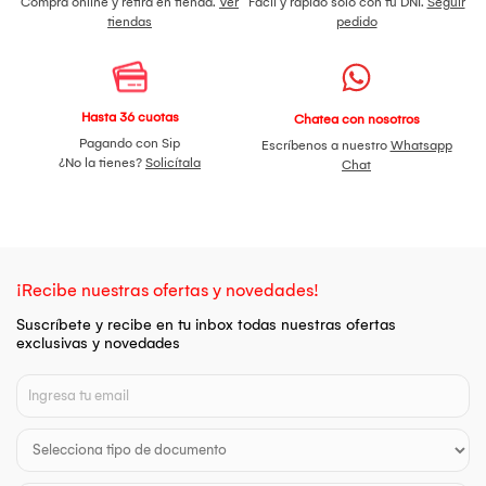
Compra online y retira en tienda.
Ver
Fácil y rápido sólo con tu DNI.
Seguir
tiendas
pedido
Hasta 36 cuotas
Chatea con nosotros
Pagando con Sip
Escríbenos a nuestro
Whatsapp
¿No la tienes?
Solicítala
Chat
¡Recibe nuestras ofertas y novedades!
Suscríbete y recibe en tu inbox todas nuestras ofertas
exclusivas y novedades