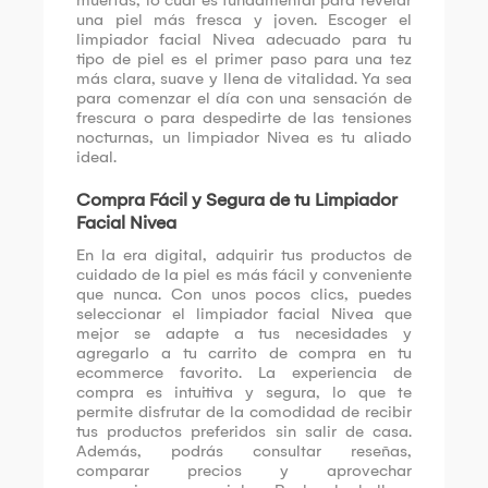
muertas, lo cual es fundamental para revelar
una piel más fresca y joven. Escoger el
limpiador facial Nivea adecuado para tu
tipo de piel es el primer paso para una tez
más clara, suave y llena de vitalidad. Ya sea
para comenzar el día con una sensación de
frescura o para despedirte de las tensiones
nocturnas, un limpiador Nivea es tu aliado
ideal.
Compra Fácil y Segura de tu Limpiador
Facial Nivea
En la era digital, adquirir tus productos de
cuidado de la piel es más fácil y conveniente
que nunca. Con unos pocos clics, puedes
seleccionar el limpiador facial Nivea que
mejor se adapte a tus necesidades y
agregarlo a tu carrito de compra en tu
ecommerce favorito. La experiencia de
compra es intuitiva y segura, lo que te
permite disfrutar de la comodidad de recibir
tus productos preferidos sin salir de casa.
Además, podrás consultar reseñas,
comparar precios y aprovechar