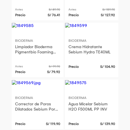
T100ML
Antes
S/ 89.90
Antes
S/ 159.90
Precio
S/ 76.41
Precio
S/ 127.92
BIODERMA
BIODERMA
Limpiador Bioderma
Crema Hidratante
Pigmentbio Foaming
Sebium Hydra TE40ML
Cream T 200 ML
Antes
S/ 99.90
Precio
S/ 104.90
Precio
S/ 79.92
BIODERMA
BIODERMA
Corrector de Poros
Agua Micelar Sebium
Dilatados Sebium Pore
H2O F500ML PP INV
Refiner TE30ML
Precio
S/ 119.90
Precio
S/ 139.90