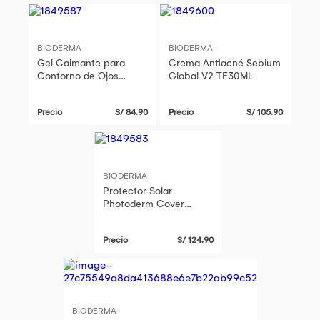
BIODERMA
BIODERMA
Gel Calmante para
Crema Antiacné Sebium
Contorno de Ojos
Global V2 TE30ML
Sensibio Gel Ctr Des
Yeux TE15ML
Precio
S/ 84.90
Precio
S/ 105.90
BIODERMA
Protector Solar
Photoderm Cover
Touch FL Doree 50+
T40Gr
Precio
S/ 124.90
BIODERMA