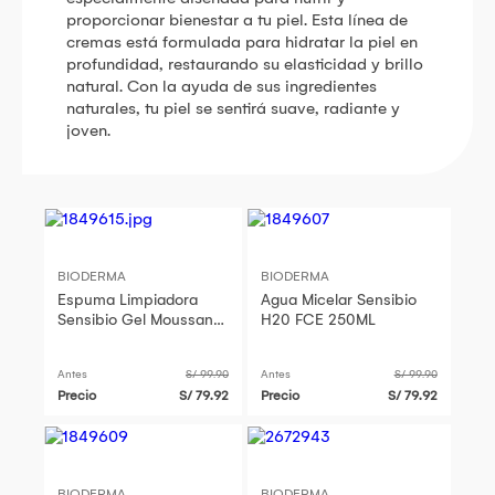
proporcionar bienestar a tu piel. Esta línea de
cremas está formulada para hidratar la piel en
profundidad, restaurando su elasticidad y brillo
natural. Con la ayuda de sus ingredientes
naturales, tu piel se sentirá suave, radiante y
joven.
BIODERMA
BIODERMA
Espuma Limpiadora
Agua Micelar Sensibio
Sensibio Gel Moussant
H20 FCE 250ML
FP200ML
Antes
S/ 99.90
Antes
S/ 99.90
Precio
S/ 79.92
Precio
S/ 79.92
BIODERMA
BIODERMA