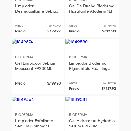
Limpiador
Gel De Ducha Bioderma
Desmaquillante Sebium
Hidratante Atoderm 1Lt
H20 FCE250ML
Antes
S/ 99.90
Antes
S/ 149.90
Precio
S/ 79.92
Precio
S/ 127.41
BIODERMA
BIODERMA
Gel Limpiador Sebium
Limpiador Bioderma
Moussant FP200ML
Pigmentbio Foaming
Cream Fp 500ML
Precio
S/ 99.90
Antes
S/ 159.90
Precio
S/ 127.92
BIODERMA
BIODERMA
Limpiador Exfoliante
Gel Hidratante Hydrabio
Sebium Gommant
Serum FPE40ML