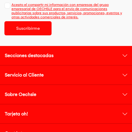
Acepto el compartir mi información con empresas del grupo
empresarial de OECHSLE para el envío de comunicaciones
publicitarias sobre sus productos, servicios, promociones, eventos y
otras actividades comerciales de interés.
Suscribirme
Secciones destacadas
Servicio al Cliente
Sobre Oechsle
Tarjeta oh!