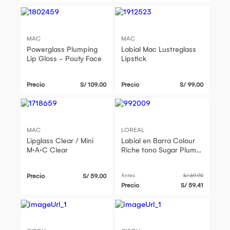
MAC
MAC
Powerglass Plumping
Labial Mac Lustreglass
Lip Gloss - Pouty Face
Lipstick
Precio
S/ 109.00
Precio
S/ 99.00
MAC
LOREAL
Lipglass Clear / Mini
Labial en Barra Colour
M·A·C Clear
Riche tono Sugar Plum
0.13 oz L'Oréal Paris
Maquillaje
Precio
S/ 59.00
Antes
S/ 69.90
Precio
S/ 59.41