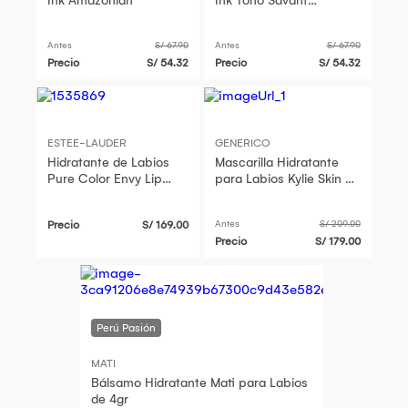
Ink Amazonian
Ink Tono Savant
Maybelline
Antes
S/ 67.90
Antes
S/ 67.90
Precio
S/ 54.32
Precio
S/ 54.32
ESTEE-LAUDER
GENERICO
Hidratante de Labios
Mascarilla Hidratante
Pure Color Envy Lip
para Labios Kylie Skin by
Balm
Kylie Jenner Lip Mask
Precio
S/ 169.00
Antes
S/ 209.00
Precio
S/ 179.00
MATI
Bálsamo Hidratante Mati para Labios
de 4gr