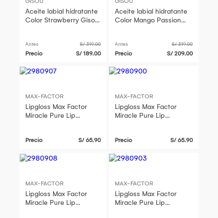
GISOU
GISOU
Aceite labial hidratante
Aceite labial hidratante
Color Strawberry Gisou
Color Mango Passion
- 8ml Maquillaje
Punch Gisou - 8ml
Maquillaje
Antes
S/ 319.00
Antes
S/ 319.00
Precio
S/ 189.00
Precio
S/ 209.00
MAX-FACTOR
MAX-FACTOR
Lipgloss Max Factor
Lipgloss Max Factor
Miracle Pure Lip
Miracle Pure Lip
Enhancer Pink Matcha
Enhancer Peach Cream
Precio
S/ 65.90
Precio
S/ 65.90
MAX-FACTOR
MAX-FACTOR
Lipgloss Max Factor
Lipgloss Max Factor
Miracle Pure Lip
Miracle Pure Lip
Enhancer Cacao Nibs
Enhancer Universal