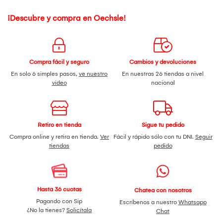
¡Descubre y compra en Oechsle!
Compra fácil y seguro
Cambios y devoluciones
En solo 6 simples pasos,
ve nuestro
En nuestras 26 tiendas a nivel
video
nacional
Retiro en tienda
Sigue tu pedido
Compra online y retira en tienda.
Ver
Fácil y rápido sólo con tu DNI.
Seguir
tiendas
pedido
Hasta 36 cuotas
Chatea con nosotros
Pagando con Sip
Escríbenos a nuestro
Whatsapp
¿No la tienes?
Solicítala
Chat