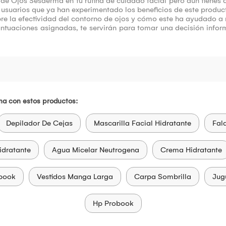
 de Ojos Sesderma en tu rutina de cuidado facial pero aún tienes
s usuarios que ya han experimentado los beneficios de este produc
e la efectividad del contorno de ojos y cómo este ha ayudado a me
 puntuaciones asignadas, te servirán para tomar una decisión inf
a con estos productos:
Depilador De Cejas
Mascarilla Facial Hidratante
Fal
idratante
Agua Micelar Neutrogena
Crema Hidratante
book
Vestidos Manga Larga
Carpa Sombrilla
Jug
Hp Probook