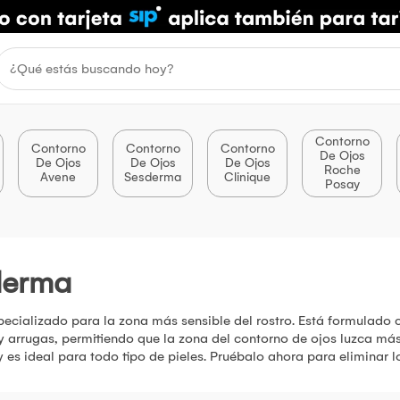
Contorno
Contorno
Contorno
Contorno
De Ojos
De Ojos
De Ojos
De Ojos
Roche
Avene
Sesderma
Clinique
Posay
derma
cializado para la zona más sensible del rostro. Está formulado c
s y arrugas, permitiendo que la zona del contorno de ojos luzca m
es ideal para todo tipo de pieles. Pruébalo ahora para eliminar lo