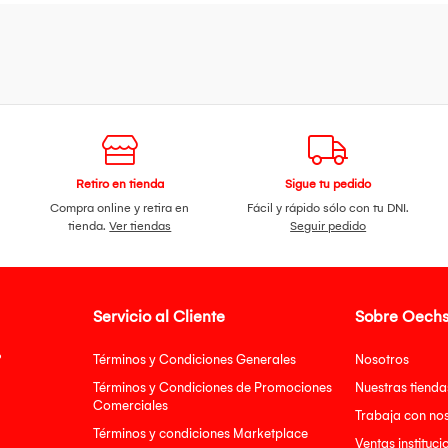
Retiro en tienda
Sigue tu pedido
Compra online y retira en
Fácil y rápido sólo con tu DNI.
tienda.
Ver tiendas
Seguir pedido
Servicio al Cliente
Sobre Oechs
?
Términos y Condiciones Generales
Nosotros
Términos y Condiciones de Promociones
Nuestras tienda
Comerciales
Trabaja con no
Términos y condiciones Marketplace
Ventas instituci