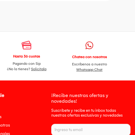
Hasta 36 cuotas
Chatea con nosotros
Pagando con Sip
Escríbenos a nuestro
¿No la tienes?
Solicítala
Whatsapp Chat
le
¡Recibe nuestras ofertas y
novedades!
Suscríbete y recibe en tu inbox todas
nuestras ofertas exclusivas y novedades
s
sotros
onales