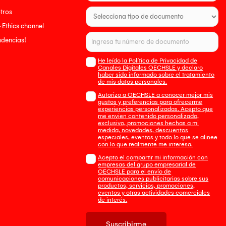
tros
- Ethics channel
endencias!
He leído la Política de Privacidad de
Canales Digitales OECHSLE y declaro
haber sido informado sobre el tratamiento
de mis datos personales.
Autorizo a OECHSLE a conocer mejor mis
gustos y preferencias para ofrecerme
experiencias personalizadas. Acepto que
me envien contenido personalizado,
exclusivo, promociones hechas a mi
medida, novedades, descuentos
especiales, eventos y todo lo que se alinee
con lo que realmente me interesa.
Acepto el compartir mi información con
empresas del grupo empresarial de
OECHSLE para el envío de
comunicaciones publicitarias sobre sus
productos, servicios, promociones,
eventos y otras actividades comerciales
de interés.
Suscribirme