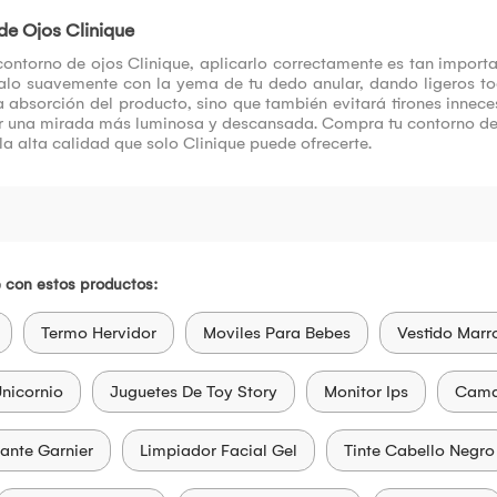
de Ojos Clinique
ontorno de ojos Clinique, aplicarlo correctamente es tan importa
o suavemente con la yema de tu dedo anular, dando ligeros toq
a absorción del producto, sino que también evitará tirones innecesa
 una mirada más luminosa y descansada. Compra tu contorno de 
a alta calidad que solo Clinique puede ofrecerte.
 con estos productos:
Termo Hervidor
Moviles Para Bebes
Vestido Marr
nicornio
Juguetes De Toy Story
Monitor Ips
Cama
tante Garnier
Limpiador Facial Gel
Tinte Cabello Negro