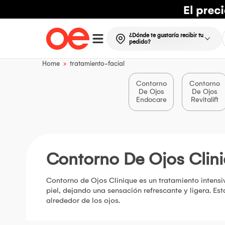
¿Dónde te gustaría recibir tu
pedido?
>
Home
tratamiento-facial
Contorno
Contorno
De Ojos
De Ojos
Endocare
Revitalift
Contorno De Ojos Clin
Contorno de Ojos Clinique es un tratamiento intensiv
piel, dejando una sensación refrescante y ligera. Es
alrededor de los ojos.