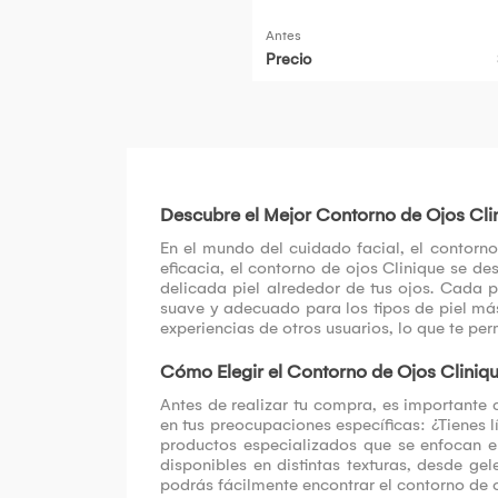
Correcting 15ML
Antes
Precio
Descubre el Mejor Contorno de Ojos Clin
En el mundo del cuidado facial, el contorn
eficacia, el contorno de ojos Clinique se 
delicada piel alrededor de tus ojos. Cada 
suave y adecuado para los tipos de piel más
experiencias de otros usuarios, lo que te pe
Cómo Elegir el Contorno de Ojos Cliniqu
Antes de realizar tu compra, es importante 
en tus preocupaciones específicas: ¿Tienes
productos especializados que se enfocan en
disponibles en distintas texturas, desde gel
podrás fácilmente encontrar el contorno de 