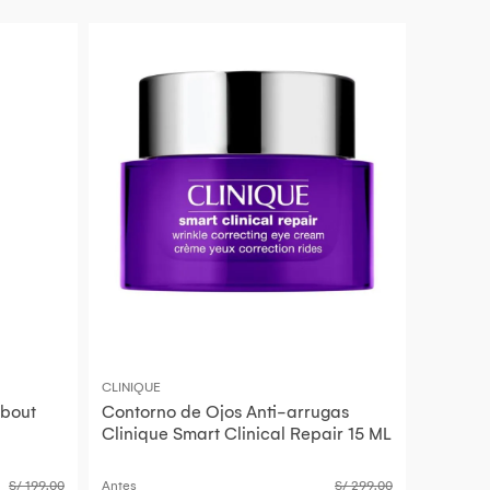
CLINIQUE
About
Contorno de Ojos Anti-arrugas
Clinique Smart Clinical Repair 15 ML
S/ 199.00
Antes
S/ 299.00