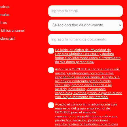
sotros
onales
tros
- Ethics channel
endencias!
He leído la Política de Privacidad de
Canales Digitales OECHSLE y declaro
haber sido informado sobre el tratamiento
de mis datos personales.
Autorizo a OECHSLE a conocer mejor mis
gustos y preferencias para ofrecerme
experiencias personalizadas. Acepto que
me envien contenido personalizado,
exclusivo, promociones hechas a mi
medida, novedades, descuentos
especiales, eventos y todo lo que se alinee
con lo que realmente me interesa.
Acepto el compartir mi información con
empresas del grupo empresarial de
OECHSLE para el envío de
comunicaciones publicitarias sobre sus
productos, servicios, promociones,
eventos y otras actividades comerciales