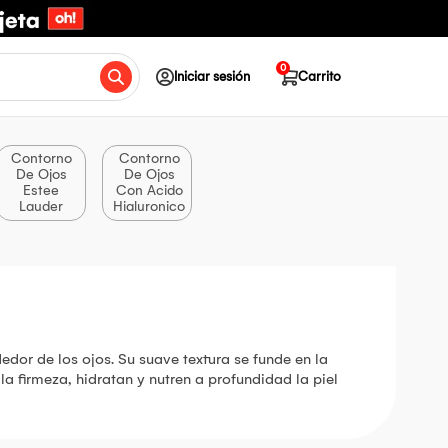
0
Iniciar sesión
Carrito
Contorno
Contorno
De Ojos
De Ojos
Estee
Con Acido
Lauder
Hialuronico
edor de los ojos. Su suave textura se funde en la
la firmeza, hidratan y nutren a profundidad la piel