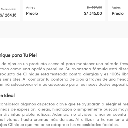
Antes
S/ 409.00
Antes
S/ 299.00
Precio
S/ 345.00
Precio
S/ 254.15
ique para Tu Piel
o de ojos es un producto esencial para mantener una mirada fre
destaca como una opción premium. Su avanzada fórmula está diseña
producto de Clinique está testeado contra alergias y es 100% lib
 sensibles. Al comprar tu contorno de ojos a través de una tien
rmitirá seleccionar el más adecuado para tus necesidades específi
e Ideal
considerar algunos aspectos clave que te ayudarán a elegir el mej
 líneas de expresión, ojeras, hinchazón o simplemente buscas may
 distintas problemáticas. Además, no olvides tomar en cuenta t
es livianos hasta cremas más densas. Al utilizar la herramienta 
ojos Clinique que mejor se adapte a tus necesidades faciales.