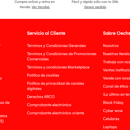
Compra online y retira en
Fácil y rápido sólo con tu DNI.
tienda.
Ver tiendas
Seguir pedido
Servicio al Cliente
Sobre Oechs
?
Términos y Condiciones Generales
Nosotros
Términos y Condiciones de Promociones
Nuestras tienda
Comerciales
Trabaja con no
Términos y condiciones Marketplace
Ventas instituci
Política de cookies
a
Vende con noso
Política de privacidad de canales
Canal de ética 
digitales
¡Lo último en t
Derechos ARCO
nas de
Black friday
Comprobante electrónico
Cyber wow
Comprobante electrónico oriente
atos
Celulares
EE)
Laptops