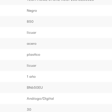
Negro
850
licuar
acero
plastico
licuar
1 año
BN650EU
Análogo/Digital
30