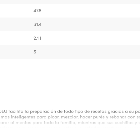
47.8
31.4
2.1 l
3
U facilita la preparación de todo tipo de recetas gracias a su 
amas inteligentes para picar, mezclar, hacer purés y rebanar con 
rar alimentos para toda la familia, mientras que sus cuchillas y
erfecta para preparar masas, salsas, ensaladas, verduras, carne