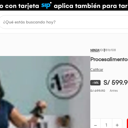
1001816108
NINJA
Procesalimentos
S/ 599.
-14%
S/ 699.90
Antes
-
+