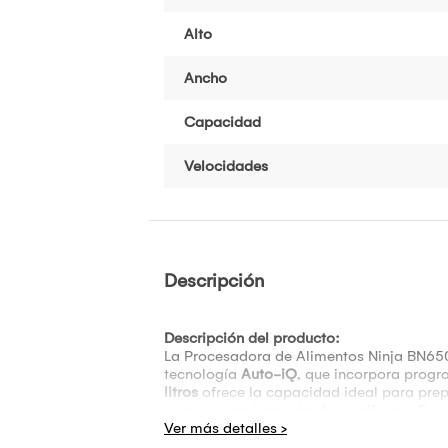
Alto
Ancho
Capacidad
Velocidades
Descripción
Descripción del producto:
La Procesadora de Alimentos Ninja BN650E
tecnología
Auto-iQ
, que incorpora progr
litros
ofrece la capacidad ideal para prepa
un procesamiento rápido y uniforme. Es p