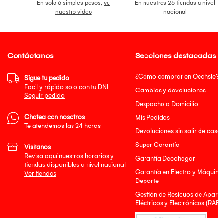
En solo 6 simples pasos,
ve
En nuestras 26 tiendas a nivel
nuestro video
nacional
Contáctanos
Secciones destacadas
¿Cómo comprar en Oechsle
Sigue tu pedido
Facil y rápido solo con tu DNI
Cambios y devoluciones
Seguir pedido
Despacho a Domicilio
Chatea con nosotros
Mis Pedidos
Te atendemos las 24 horas
Devoluciones sin salir de cas
Super Garantía
Visítanos
Revisa aquí nuestros horarios y
Garantía Decohogar
tiendas disponibles a nivel nacional
Garantía en Electro y Máqui
Ver tiendas
Deporte
Gestión de Residuos de Apar
Eléctricos y Electrónicos (RA