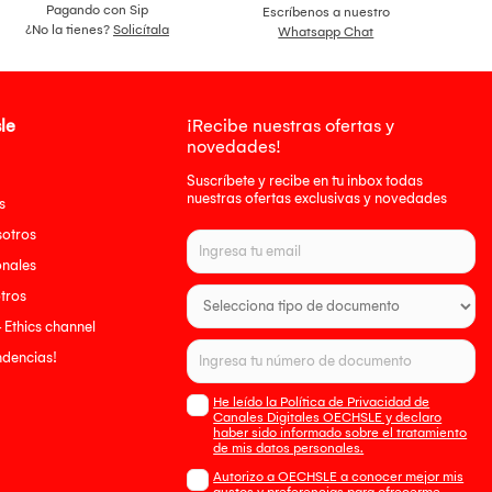
Pagando con Sip
Escríbenos a nuestro
¿No la tienes?
Solicítala
Whatsapp Chat
le
¡Recibe nuestras ofertas y
novedades!
Suscríbete y recibe en tu inbox todas
nuestras ofertas exclusivas y novedades
s
sotros
onales
tros
- Ethics channel
endencias!
He leído la Política de Privacidad de
Canales Digitales OECHSLE y declaro
haber sido informado sobre el tratamiento
de mis datos personales.
Autorizo a OECHSLE a conocer mejor mis
gustos y preferencias para ofrecerme