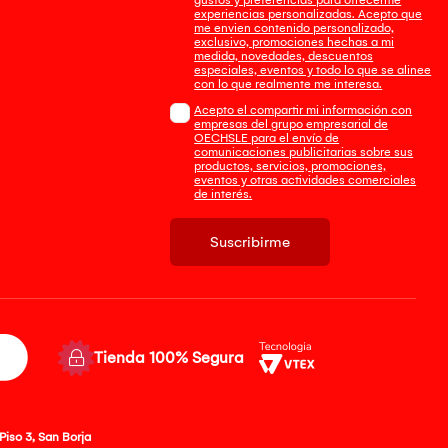
experiencias personalizadas. Acepto que
me envien contenido personalizado,
exclusivo, promociones hechas a mi
medida, novedades, descuentos
especiales, eventos y todo lo que se alinee
con lo que realmente me interesa.
Acepto el compartir mi información con
empresas del grupo empresarial de
OECHSLE para el envío de
comunicaciones publicitarias sobre sus
productos, servicios, promociones,
eventos y otras actividades comerciales
de interés.
Suscribirme
Tienda 100% Segura
Piso 3, San Borja