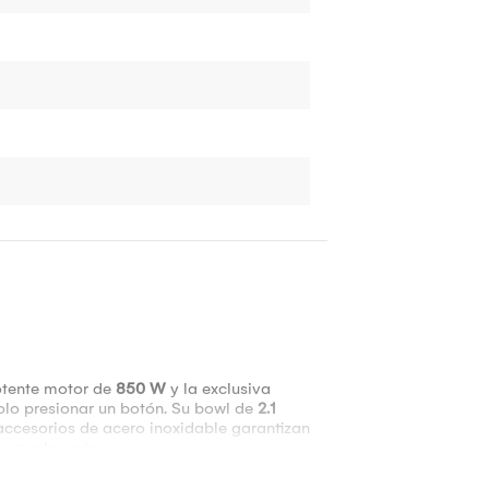
potente motor de
850 W
y la exclusiva
solo presionar un botón. Su bowl de
2.1
 accesorios de acero inoxidable garantizan
s y mucho más.