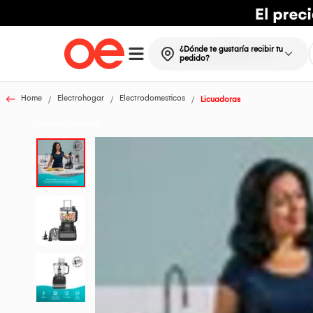
¿Dónde te gustaría recibir tu
pedido?
Home
Electrohogar
Electrodomesticos
Licuadoras
Todos los Productos