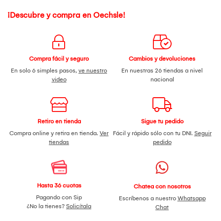
¡Descubre y compra en Oechsle!
Compra fácil y seguro
Cambios y devoluciones
En solo 6 simples pasos,
ve nuestro
En nuestras 26 tiendas a nivel
video
nacional
Retiro en tienda
Sigue tu pedido
Compra online y retira en tienda.
Ver
Fácil y rápido sólo con tu DNI.
Seguir
tiendas
pedido
Hasta 36 cuotas
Chatea con nosotros
Pagando con Sip
Escríbenos a nuestro
Whatsapp
¿No la tienes?
Solicítala
Chat