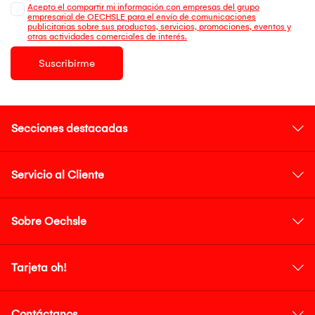
Acepto el compartir mi información con empresas del grupo
empresarial de OECHSLE para el envío de comunicaciones
publicitarias sobre sus productos, servicios, promociones, eventos y
otras actividades comerciales de interés.
Suscribirme
Secciones destacadas
Servicio al Cliente
Sobre Oechsle
Tarjeta oh!
Contáctanos