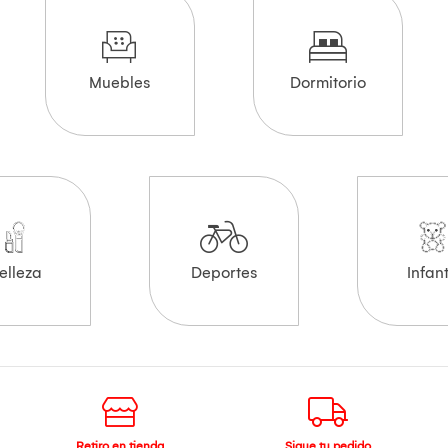
Muebles
Dormitorio
elleza
Deportes
Infant
Retiro en tienda
Sigue tu pedido