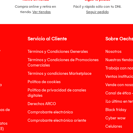
Compra online y retira en
Fácil y rápido sólo con tu DNI.
tienda.
Ver tiendas
Seguir pedido
Servicio al Cliente
Sobre Oechs
?
Términos y Condiciones Generales
Nosotros
Términos y Condiciones de Promociones
Nuestras tienda
Comerciales
Trabaja con no
Términos y condiciones Marketplace
Ventas instituci
Política de cookies
a
Vende con noso
Política de privacidad de canales
Canal de ética 
digitales
¡Lo último en t
Derechos ARCO
nas de
Black friday
Comprobante electrónico
Cyber wow
Comprobante electrónico oriente
atos
Celulares
EE)