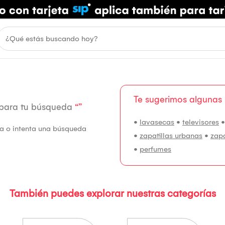
Te sugerimos algunas
 para tu búsqueda
“”
•
lavasecas
•
televisores
fía o intenta una búsqueda
•
zapatillas urbanas
•
zap
•
perfumes
También puedes explorar nuestras categorías