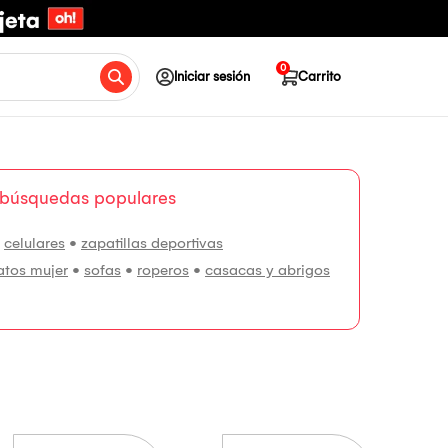
0
Iniciar sesión
Carrito
 búsquedas populares
•
celulares
•
zapatillas deportivas
atos mujer
•
sofas
•
roperos
•
casacas y abrigos