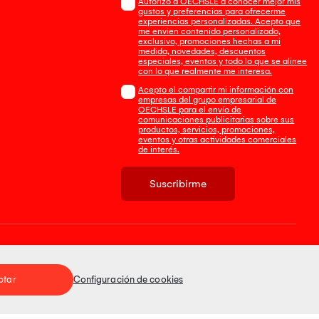
Autorizo a OECHSLE a conocer mejor mis
gustos y preferencias para ofrecerme
experiencias personalizadas. Acepto que
me envien contenido personalizado,
exclusivo, promociones hechas a mi
medida, novedades, descuentos
especiales, eventos y todo lo que se alinee
con lo que realmente me interesa.
Acepto el compartir mi información con
empresas del grupo empresarial de
OECHSLE para el envío de
comunicaciones publicitarias sobre sus
productos, servicios, promociones,
eventos y otras actividades comerciales
de interés.
Suscribirme
Tienda 100% Segura
ptar
Configuración de cookies