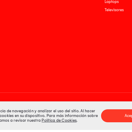
Laptops
Televisores
Medios de pago
a de navegación y analizar el uso del sitio. Al hacer
e cookies en su dispositivo. Para más información sobre
Ace
itamos a revisar nuestra
Política de Cookies
.