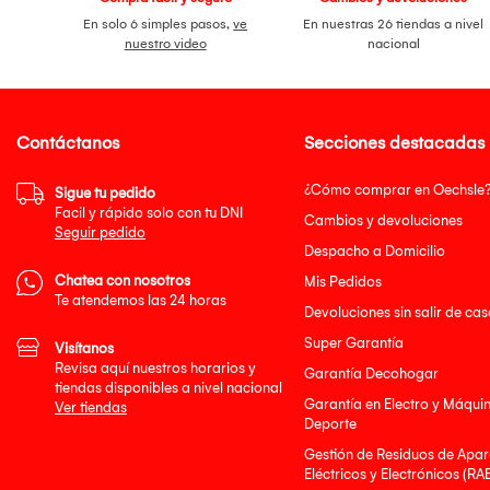
En solo 6 simples pasos,
ve
En nuestras 26 tiendas a nivel
nuestro video
nacional
Contáctanos
Secciones destacadas
¿Cómo comprar en Oechsle
Sigue tu pedido
Facil y rápido solo con tu DNI
Cambios y devoluciones
Seguir pedido
Despacho a Domicilio
Chatea con nosotros
Mis Pedidos
Te atendemos las 24 horas
Devoluciones sin salir de cas
Super Garantía
Visítanos
Revisa aquí nuestros horarios y
Garantía Decohogar
tiendas disponibles a nivel nacional
Garantía en Electro y Máqui
Ver tiendas
Deporte
Gestión de Residuos de Apar
Eléctricos y Electrónicos (RA