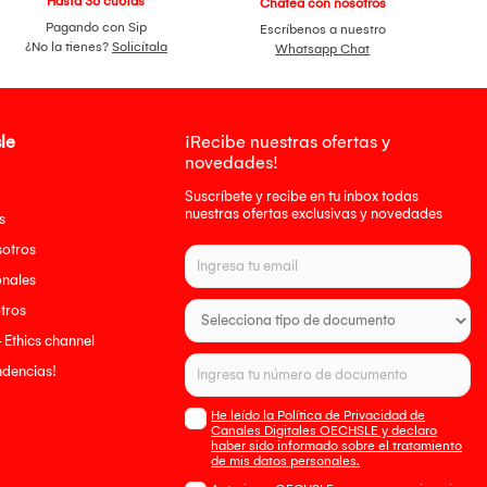
Hasta 36 cuotas
Chatea con nosotros
Pagando con Sip
Escríbenos a nuestro
¿No la tienes?
Solicítala
Whatsapp Chat
le
¡Recibe nuestras ofertas y
novedades!
Suscríbete y recibe en tu inbox todas
nuestras ofertas exclusivas y novedades
s
sotros
onales
tros
- Ethics channel
endencias!
He leído la Política de Privacidad de
Canales Digitales OECHSLE y declaro
haber sido informado sobre el tratamiento
de mis datos personales.