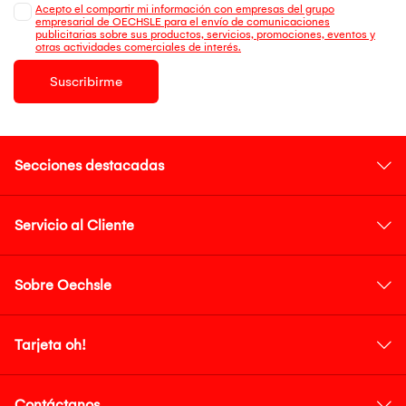
Acepto el compartir mi información con empresas del grupo
empresarial de OECHSLE para el envío de comunicaciones
publicitarias sobre sus productos, servicios, promociones, eventos y
otras actividades comerciales de interés.
Suscribirme
Secciones destacadas
Servicio al Cliente
Sobre Oechsle
Tarjeta oh!
Contáctanos