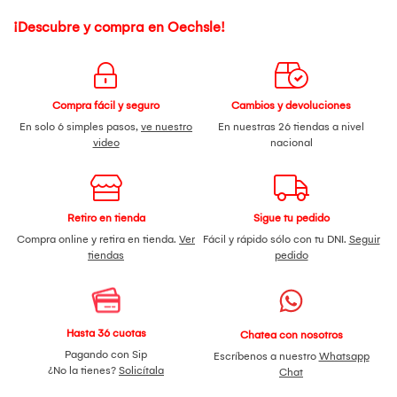
¡Descubre y compra en Oechsle!
Compra fácil y seguro
Cambios y devoluciones
En solo 6 simples pasos,
ve nuestro
En nuestras 26 tiendas a nivel
video
nacional
Retiro en tienda
Sigue tu pedido
Compra online y retira en tienda.
Ver
Fácil y rápido sólo con tu DNI.
Seguir
tiendas
pedido
Hasta 36 cuotas
Chatea con nosotros
Pagando con Sip
Escríbenos a nuestro
Whatsapp
¿No la tienes?
Solicítala
Chat