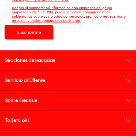
Acepto el compartir mi información con empresas del grupo
empresarial de OECHSLE para el envío de comunicaciones
publicitarias sobre sus productos, servicios, promociones, eventos y
otras actividades comerciales de interés.
Suscribirme
Secciones destacadas
Servicio al Cliente
Sobre Oechsle
Tarjeta oh!