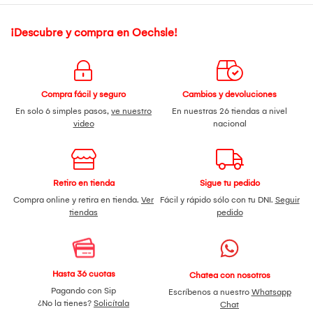
¡Descubre y compra en Oechsle!
Compra fácil y seguro
Cambios y devoluciones
En solo 6 simples pasos,
ve nuestro
En nuestras 26 tiendas a nivel
video
nacional
Retiro en tienda
Sigue tu pedido
Compra online y retira en tienda.
Ver
Fácil y rápido sólo con tu DNI.
Seguir
tiendas
pedido
Hasta 36 cuotas
Chatea con nosotros
Pagando con Sip
Escríbenos a nuestro
Whatsapp
¿No la tienes?
Solicítala
Chat