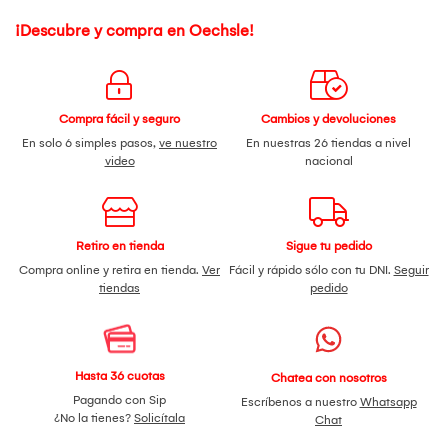
¡Descubre y compra en Oechsle!
Compra fácil y seguro
Cambios y devoluciones
En solo 6 simples pasos,
ve nuestro
En nuestras 26 tiendas a nivel
video
nacional
Retiro en tienda
Sigue tu pedido
Compra online y retira en tienda.
Ver
Fácil y rápido sólo con tu DNI.
Seguir
tiendas
pedido
Hasta 36 cuotas
Chatea con nosotros
Pagando con Sip
Escríbenos a nuestro
Whatsapp
¿No la tienes?
Solicítala
Chat