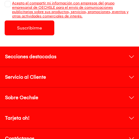
Acepto el compartir mi información con empresas del grupo
empresarial de OECHSLE para el envío de comunicaciones
publicitarias sobre sus productos, servicios, promociones, eventos y
otras actividades comerciales de interés.
Suscribirme
Secciones destacadas
Servicio al Cliente
Sobre Oechsle
Tarjeta oh!
Contáctanos