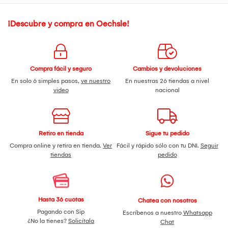
¡Descubre y compra en Oechsle!
Compra fácil y seguro
Cambios y devoluciones
En solo 6 simples pasos,
ve nuestro
En nuestras 26 tiendas a nivel
video
nacional
Retiro en tienda
Sigue tu pedido
Compra online y retira en tienda.
Ver
Fácil y rápido sólo con tu DNI.
Seguir
tiendas
pedido
Hasta 36 cuotas
Chatea con nosotros
Pagando con Sip
Escríbenos a nuestro
Whatsapp
¿No la tienes?
Solicítala
Chat