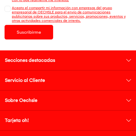
Acepto el compartir mi información con empresas del grupo
empresarial de OECHSLE para el envío de comunicaciones
publicitarias sobre sus productos, servicios, promociones, eventos y
otras actividades comerciales de interés.
Suscribirme
Secciones destacadas
Servicio al Cliente
Sobre Oechsle
Tarjeta oh!