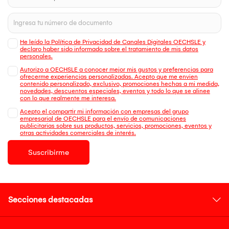
He leído la Política de Privacidad de Canales Digitales OECHSLE y
declaro haber sido informado sobre el tratamiento de mis datos
personales.
Autorizo a OECHSLE a conocer mejor mis gustos y preferencias para
ofrecerme experiencias personalizadas. Acepto que me envien
contenido personalizado, exclusivo, promociones hechas a mi medida,
novedades, descuentos especiales, eventos y todo lo que se alinee
con lo que realmente me interesa.
Acepto el compartir mi información con empresas del grupo
empresarial de OECHSLE para el envío de comunicaciones
publicitarias sobre sus productos, servicios, promociones, eventos y
otras actividades comerciales de interés.
Suscribirme
Secciones destacadas