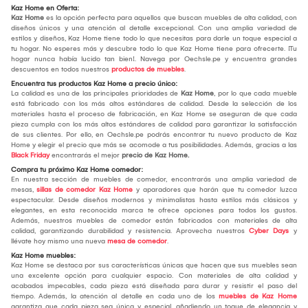
Kaz Home en Oferta:
Kaz Home
es la opción perfecta para aquellos que buscan muebles de alta calidad, con
diseños únicos y una atención al detalle excepcional. Con una amplia variedad de
estilos y diseños, Kaz Home tiene todo lo que necesitas para darle un toque especial a
tu hogar. No esperes más y descubre todo lo que Kaz Home tiene para ofrecerte. ¡Tu
hogar nunca había lucido tan bien!. Navega por Oechsle.pe y encuentra grandes
descuentos en todos nuestros
productos de muebles
.
Encuentra tus productos Kaz Home a precio único:
La calidad es una de las principales prioridades de
Kaz Home
, por lo que cada mueble
está fabricado con los más altos estándares de calidad. Desde la selección de los
materiales hasta el proceso de fabricación, en Kaz Home se aseguran de que cada
pieza cumpla con los más altos estándares de calidad para garantizar la satisfacción
de sus clientes. Por ello, en Oechsle.pe podrás encontrar tu nuevo producto de Kaz
Home y elegir el precio que más se acomode a tus posibilidades. Además, gracias a las
Black Friday
encontrarás el mejor
precio de Kaz Home.
Compra tu próximo Kaz Home comedor:
En nuestra sección de muebles de comedor, encontrarás una amplia variedad de
mesas,
sillas de comedor Kaz Home
y aparadores que harán que tu comedor luzca
espectacular. Desde diseños modernos y minimalistas hasta estilos más clásicos y
elegantes, en esta reconocida marca te ofrece opciones para todos los gustos.
Además, nuestros muebles de comedor están fabricados con materiales de alta
calidad, garantizando durabilidad y resistencia. Aprovecha nuestros
Cyber Days
y
llévate hoy mismo una nueva
mesa de comedor
.
Kaz Home muebles:
Kaz Home se destaca por sus características únicas que hacen que sus muebles sean
una excelente opción para cualquier espacio. Con materiales de alta calidad y
acabados impecables, cada pieza está diseñada para durar y resistir el paso del
tiempo. Además, la atención al detalle en cada uno de los
muebles de Kaz Home
garantiza que cada pieza sea única y especial, añadiendo un toque de elegancia y