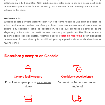
sofisticación a tu hogar.Con
Kaz Home
, puedes estar seguro de que estás invirtiendo
en muebles que te durarán toda la vida y que mantendrán su belleza y funcionalidad a
lo largo de los años.
Kaz Home sofá:
¿Buscas el sofá perfecto para tu salón? En Kaz Home tenemos una gran selección de
sofás de diferentes estilos, tamaños y colores para que encuentres el que mejor se
adapte a tu espacio y estilo de decoración. Ya sea que prefieras un sofá de cuero
elegante y sofisticado o un sofá de tela cómodo y acogedor, en
Kaz Home
tenemos
opciones para todos los gustos. Además, nuestros
sofás de Kaz Home
están diseñados
pensando en la comodidad y la durabilidad, para que puedas disfrutar de ellos durante
muchos años.
¡Descubre y compra en Oechsle!
Compra fácil y seguro
Cambios y devoluciones
En solo 6 simples pasos,
ve nuestro
En nuestras 26 tiendas a nivel
video
nacional