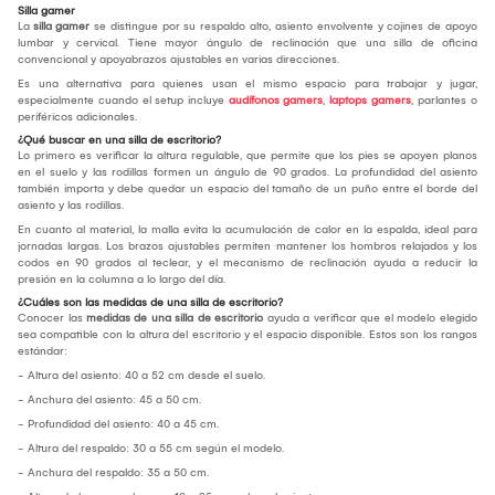
Silla gamer
La
silla gamer
se distingue por su respaldo alto, asiento envolvente y cojines de apoyo
lumbar y cervical. Tiene mayor ángulo de reclinación que una silla de oficina
convencional y apoyabrazos ajustables en varias direcciones.
Es una alternativa para quienes usan el mismo espacio para trabajar y jugar,
especialmente cuando el setup incluye
audífonos gamers
,
laptops gamers
, parlantes o
periféricos adicionales.
¿Qué buscar en una silla de escritorio?
Lo primero es verificar la altura regulable, que permite que los pies se apoyen planos
en el suelo y las rodillas formen un ángulo de 90 grados. La profundidad del asiento
también importa y debe quedar un espacio del tamaño de un puño entre el borde del
asiento y las rodillas.
En cuanto al material, la malla evita la acumulación de calor en la espalda, ideal para
jornadas largas. Los brazos ajustables permiten mantener los hombros relajados y los
codos en 90 grados al teclear, y el mecanismo de reclinación ayuda a reducir la
presión en la columna a lo largo del día.
¿Cuáles son las medidas de una silla de escritorio?
Conocer las
medidas de una silla de escritorio
ayuda a verificar que el modelo elegido
sea compatible con la altura del escritorio y el espacio disponible. Estos son los rangos
estándar:
- Altura del asiento: 40 a 52 cm desde el suelo.
- Anchura del asiento: 45 a 50 cm.
- Profundidad del asiento: 40 a 45 cm.
- Altura del respaldo: 30 a 55 cm según el modelo.
- Anchura del respaldo: 35 a 50 cm.