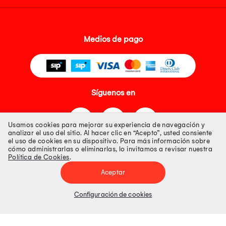
Medios de pago
Síguenos en
Usamos cookies para mejorar su experiencia de navegación y
analizar el uso del sitio. Al hacer clic en “Acepto”, usted consiente
el uso de cookies en su dispositivo. Para más información sobre
cómo administrarlas o eliminarlas, lo invitamos a revisar nuestra
Política de Cookies
.
Tienda 100% Segura
Aceptar
Tiendas Peruanas S.A. R.U.C. Nº 20493020618. Todos los derechos
reservados. Av. Aviación 2405 Piso 3, San Borja
Configuración de cookies
Precios disponibles solo en www.oechsle.pe. Precios online publicados
pueden incluir descuento adicional. Precios sujetos a variaciones sin
previo aviso. Productos sujetos a disponibilidad de stock
El Oficial de Protección de Datos Personales de Tiendas Peruanas S.A.