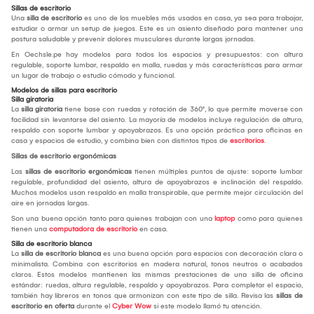
Sillas de escritorio
Una
silla de escritorio
es uno de los muebles más usados en casa, ya sea para trabajar,
estudiar o armar un setup de juegos. Este es un asiento diseñado para mantener una
postura saludable y prevenir dolores musculares durante largas jornadas.
En Oechsle.pe hay modelos para todos los espacios y presupuestos: con altura
regulable, soporte lumbar, respaldo en malla, ruedas y más características para armar
un lugar de trabajo o estudio cómodo y funcional.
Modelos de sillas para escritorio
Silla giratoria
La
silla giratoria
tiene base con ruedas y rotación de 360°, lo que permite moverse con
facilidad sin levantarse del asiento. La mayoría de modelos incluye regulación de altura,
respaldo con soporte lumbar y apoyabrazos. Es una opción práctica para oficinas en
casa y espacios de estudio, y combina bien con distintos tipos de
escritorios
.
Sillas de escritorio ergonómicas
Las
sillas de escritorio ergonómicas
tienen múltiples puntos de ajuste: soporte lumbar
regulable, profundidad del asiento, altura de apoyabrazos e inclinación del respaldo.
Muchos modelos usan respaldo en malla transpirable, que permite mejor circulación del
aire en jornadas largas.
Son una buena opción tanto para quienes trabajan con una
laptop
como para quienes
tienen una
computadora de escritorio
en casa.
Silla de escritorio blanca
La
silla de escritorio blanca
es una buena opción para espacios con decoración clara o
minimalista. Combina con escritorios en madera natural, tonos neutros o acabados
claros. Estos modelos mantienen las mismas prestaciones de una silla de oficina
estándar: ruedas, altura regulable, respaldo y apoyabrazos. Para completar el espacio,
también hay libreros en tonos que armonizan con este tipo de silla. Revisa las
sillas de
escritorio en oferta
durante el
Cyber Wow
si este modelo llamó tu atención.