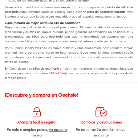
- Altura de los reposabrazos: 18 a 25 cm sobre el asiento.
Tener estas medidas a la mano también es útil para comparar el
precio de sillas de
escritorio
entre distintos modelos. Para quienes buscan
sillas de escritorio baratas
, vale
la pena priorizar que la altura sea regulable y que el respaldo tenga soporte lumbar.
¿Qué material es mejor para una silla de escritorio?
Depende principalmente del uso y el presupuesto. El cuero sintético tiene un acabado
más formal y es fácil de limpiar, aunque puede generar incomodidad en sesiones muy
prolongadas. Las
sillas para escritorio
con asiento acolchado en espuma son una
opción accesible y cómoda, aunque con el tiempo el relleno puede perder firmeza.
Por su parte, la tela tapizada es suave al tacto y más económica, pero requiere mayor
mantenimiento para conservarse en buen estado. Cada material tiene ventajas según
el tipo de uso, por lo que vale la pena evaluar cuántas horas al día se va a usar la silla
antes de decidir.
En Oechsle.pe hay
sillas de escritorio
en distintos materiales y modelos disponibles, con
opciones en oferta durante el
Black Friday
para renovar el espacio de trabajo o estudio
a mejor precio.
¡Descubre y compra en Oechsle!
Compra fácil y seguro
Cambios y devoluciones
En solo 6 simples pasos,
ve nuestro
En nuestras 26 tiendas a nivel
video
nacional