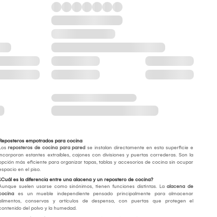
Reposteros empotrados para cocina
Los
reposteros de cocina para pared
se instalan directamente en esta superficie e
incorporan estantes extraíbles, cajones con divisiones y puertas correderas. Son la
opción más eficiente para organizar tapas, tablas y accesorios de cocina sin ocupar
espacio en el piso.
¿Cuál es la diferencia entre una alacena y un repostero de cocina?
Aunque suelen usarse como sinónimos, tienen funciones distintas. La
alacena de
cocina
es un mueble independiente pensado principalmente para almacenar
alimentos, conservas y artículos de despensa, con puertas que protegen el
contenido del polvo y la humedad.