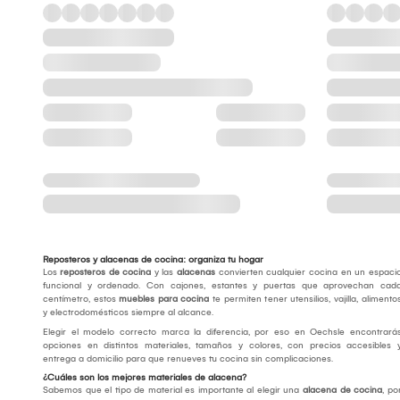
Reposteros y alacenas de cocina: organiza tu hogar
Los
reposteros de cocina
y las
alacenas
convierten cualquier cocina en un espaci
funcional y ordenado. Con cajones, estantes y puertas que aprovechan cad
centímetro, estos
muebles para cocina
te permiten tener utensilios, vajilla, alimento
y electrodomésticos siempre al alcance.
Elegir el modelo correcto marca la diferencia, por eso en Oechsle encontrará
opciones en distintos materiales, tamaños y colores, con precios accesibles 
entrega a domicilio para que renueves tu cocina sin complicaciones.
¿Cuáles son los mejores materiales de alacena?
Sabemos que el tipo de material es importante al elegir una
alacena de cocina
, po