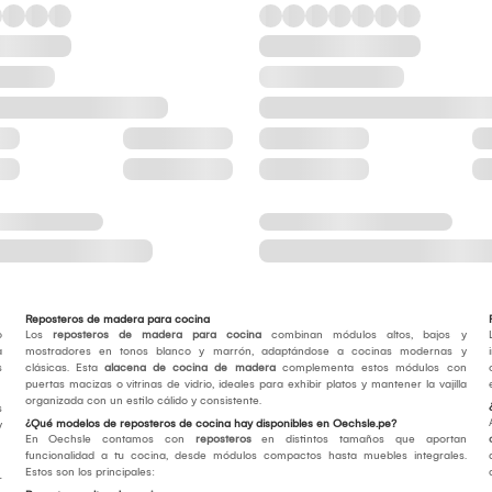
Reposteros de madera para cocina
o
Los
reposteros de madera para cocina
combinan módulos altos, bajos y
a
mostradores en tonos blanco y marrón, adaptándose a cocinas modernas y
s
clásicas. Esta
alacena de cocina de madera
complementa estos módulos con
puertas macizas o vitrinas de vidrio, ideales para exhibir platos y mantener la vajilla
organizada con un estilo cálido y consistente.
s
¿Qué modelos de reposteros de cocina hay disponibles en Oechsle.pe?
y
En Oechsle contamos con
reposteros
en distintos tamaños que aportan
funcionalidad a tu cocina, desde módulos compactos hasta muebles integrales.
Estos son los principales:
r