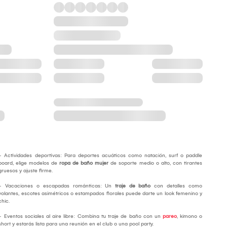
- Actividades deportivas: Para deportes acuáticos como natación, surf o paddle
board, elige modelos de
ropa de baño mujer
de soporte medio o alto, con tirantes
gruesos y ajuste firme.
- Vacaciones o escapadas románticas: Un
traje de baño
con detalles como
volantes, escotes asimétricos o estampados florales puede darte un look femenino y
chic.
- Eventos sociales al aire libre: Combina tu traje de baño con un
pareo
, kimono o
short y estarás lista para una reunión en el club o una pool party.