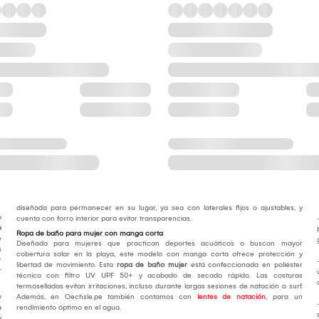
diseñada para permanecer en su lugar, ya sea con laterales fijos o ajustables, y
o
cuenta con forro interior para evitar transparencias.
o
Ropa de baño para mujer con manga corta
e
Diseñada para mujeres que practican deportes acuáticos o buscan mayor
s
cobertura solar en la playa, este modelo con manga corta ofrece protección y
r
libertad de movimiento. Esta
ropa de baño mujer
está confeccionada en poliéster
r
técnico con filtro UV UPF 50+ y acabado de secado rápido. Las costuras
termoselladas evitan irritaciones, incluso durante largas sesiones de natación o surf.
y
Además, en Oechsle.pe también contamos con
lentes de natación
, para un
a
rendimiento óptimo en el agua.
y