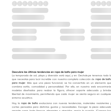
Descubre las últimas tendencias en ropa de baño para mujer
La temporada de sol, playa y diversión está aquí, y en Oechsle.pe tenemos todo l
que necesitas para lucir increíble con nuestra completa colección de
ropa de bañ
para mujer
. Más que una pieza funcional, se ha convertido en un elemento qu
combina estilo, comodidad y personalidad. Por ello, en nuestra web encontrará
modelos diseñados para realzar la figura, ofrecer soporte adecuado y brinda
libertad de movimiento, permitiendo que cada mujer se sienta segura en cualquie
entorno acuático.
Hoy, la
ropa de baño
evoluciona con nuevas tendencias, materiales resistentes 
cortes pensados para distintos gustos y necesidades. Escoger la pieza adecuad
permite crear looks frescos, elegantes o atrevidos, según la ocasión. ¡Compra ho