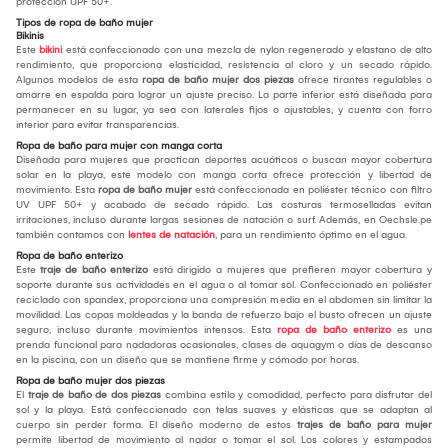
protección UPF 50+.
Tipos de ropa de baño mujer
Bikinis
Este
bikini
está confeccionado con una mezcla de nylon regenerado y elastano de alto
rendimiento, que proporciona elasticidad, resistencia al cloro y un secado rápido.
Algunos modelos de esta
ropa de baño mujer dos piezas
ofrece tirantes regulables o
amarre en espalda para lograr un ajuste preciso. La parte inferior está diseñada para
permanecer en su lugar, ya sea con laterales fijos o ajustables, y cuenta con forro
interior para evitar transparencias.
Ropa de baño para mujer con manga corta
Diseñada para mujeres que practican deportes acuáticos o buscan mayor cobertura
solar en la playa, este modelo con manga corta ofrece protección y libertad de
movimiento. Esta
ropa de baño mujer
está confeccionada en poliéster técnico con filtro
UV UPF 50+ y acabado de secado rápido. Las costuras termoselladas evitan
irritaciones, incluso durante largas sesiones de natación o surf. Además, en Oechsle.pe
también contamos con
lentes de natación
, para un rendimiento óptimo en el agua.
Ropa de baño enterizo
Este
traje de baño enterizo
está dirigido a mujeres que prefieren mayor cobertura y
soporte durante sus actividades en el agua o al tomar sol. Confeccionado en poliéster
reciclado con spandex, proporciona una compresión media en el abdomen sin limitar la
movilidad. Las copas moldeadas y la banda de refuerzo bajo el busto ofrecen un ajuste
seguro, incluso durante movimientos intensos. Esta
ropa de baño enterizo
es una
prenda funcional para nadadoras ocasionales, clases de aquagym o días de descanso
en la piscina, con un diseño que se mantiene firme y cómodo por horas.
Ropa de baño mujer dos piezas
El
traje de baño de dos piezas
combina estilo y comodidad, perfecto para disfrutar del
sol y la playa. Está confeccionado con telas suaves y elásticas que se adaptan al
cuerpo sin perder forma. El diseño moderno de estos
trajes de baño para mujer
permite libertad de movimiento al nadar o tomar el sol. Los colores y estampados