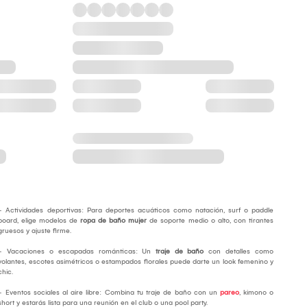
- Actividades deportivas: Para deportes acuáticos como natación, surf o paddle
board, elige modelos de
ropa de baño mujer
de soporte medio o alto, con tirantes
gruesos y ajuste firme.
- Vacaciones o escapadas románticas: Un
traje de baño
con detalles como
volantes, escotes asimétricos o estampados florales puede darte un look femenino y
chic.
- Eventos sociales al aire libre: Combina tu traje de baño con un
pareo
, kimono o
short y estarás lista para una reunión en el club o una pool party.