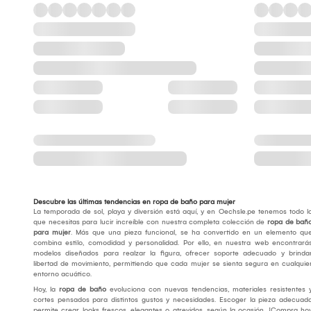
Descubre las últimas tendencias en ropa de baño para mujer
La temporada de sol, playa y diversión está aquí, y en Oechsle.pe tenemos todo l
que necesitas para lucir increíble con nuestra completa colección de
ropa de bañ
para mujer
. Más que una pieza funcional, se ha convertido en un elemento qu
combina estilo, comodidad y personalidad. Por ello, en nuestra web encontrará
modelos diseñados para realzar la figura, ofrecer soporte adecuado y brinda
libertad de movimiento, permitiendo que cada mujer se sienta segura en cualquie
entorno acuático.
Hoy, la
ropa de baño
evoluciona con nuevas tendencias, materiales resistentes 
cortes pensados para distintos gustos y necesidades. Escoger la pieza adecuad
permite crear looks frescos, elegantes o atrevidos, según la ocasión. ¡Compra ho