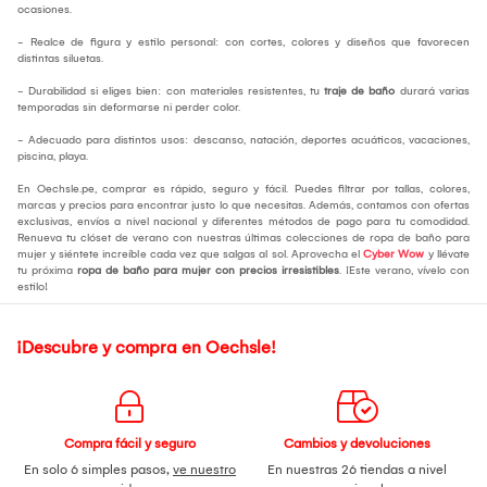
ocasiones.
- Realce de figura y estilo personal: con cortes, colores y diseños que favorecen
distintas siluetas.
- Durabilidad si eliges bien: con materiales resistentes, tu
traje de baño
durará varias
temporadas sin deformarse ni perder color.
- Adecuado para distintos usos: descanso, natación, deportes acuáticos, vacaciones,
piscina, playa.
En Oechsle.pe, comprar es rápido, seguro y fácil. Puedes filtrar por tallas, colores,
marcas y precios para encontrar justo lo que necesitas. Además, contamos con ofertas
exclusivas, envíos a nivel nacional y diferentes métodos de pago para tu comodidad.
Renueva tu clóset de verano con nuestras últimas colecciones de ropa de baño para
mujer y siéntete increíble cada vez que salgas al sol. Aprovecha el
Cyber Wow
y llévate
tu próxima
ropa de baño para mujer con precios irresistibles
. ¡Este verano, vívelo con
estilo!
¡Descubre y compra en Oechsle!
Compra fácil y seguro
Cambios y devoluciones
En solo 6 simples pasos,
ve nuestro
En nuestras 26 tiendas a nivel