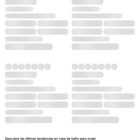
Descubre las últimas tendencias en ropa de baño para mujer