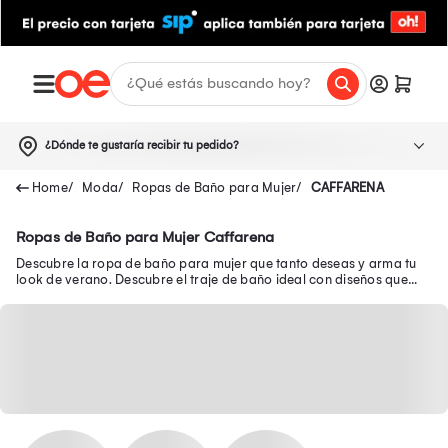
¿Dónde te gustaría recibir tu pedido?
Moda
Ropas de Baño para Mujer
CAFFARENA
Ropas de Baño para Mujer Caffarena
Descubre la ropa de baño para mujer que tanto deseas y arma tu
look de verano. Descubre el traje de baño ideal con diseños que
realzan tu figura en Oechsle.pe