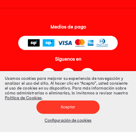
Medios de pago
Síguenos en
Usamos cookies para mejorar su experiencia de navegación y
analizar el uso del sitio. Al hacer clic en “Acepto”, usted consiente
el uso de cookies en su dispositivo. Para más información sobre
cómo administrarlas o eliminarlas, lo invitamos a revisar nuestra
Política de Cookies
.
Tienda 100% Segura
Aceptar
Tiendas Peruanas S.A. R.U.C. Nº 20493020618. Todos los derechos
reservados. Av. Aviación 2405 Piso 3, San Borja
Configuración de cookies
Precios disponibles solo en www.oechsle.pe. Precios online publicados
pueden incluir descuento adicional. Precios sujetos a variaciones sin
previo aviso. Productos sujetos a disponibilidad de stock
El Oficial de Protección de Datos Personales de Tiendas Peruanas S.A.