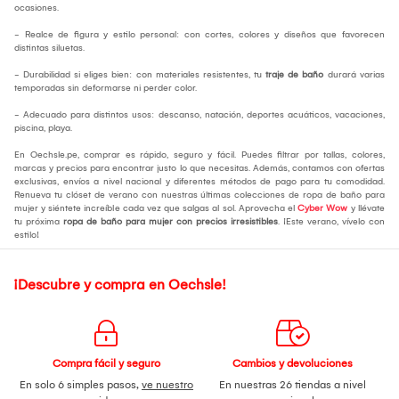
ocasiones.
- Realce de figura y estilo personal: con cortes, colores y diseños que favorecen
distintas siluetas.
- Durabilidad si eliges bien: con materiales resistentes, tu
traje de baño
durará varias
temporadas sin deformarse ni perder color.
- Adecuado para distintos usos: descanso, natación, deportes acuáticos, vacaciones,
piscina, playa.
En Oechsle.pe, comprar es rápido, seguro y fácil. Puedes filtrar por tallas, colores,
marcas y precios para encontrar justo lo que necesitas. Además, contamos con ofertas
exclusivas, envíos a nivel nacional y diferentes métodos de pago para tu comodidad.
Renueva tu clóset de verano con nuestras últimas colecciones de ropa de baño para
mujer y siéntete increíble cada vez que salgas al sol. Aprovecha el
Cyber Wow
y llévate
tu próxima
ropa de baño para mujer con precios irresistibles
. ¡Este verano, vívelo con
estilo!
¡Descubre y compra en Oechsle!
Compra fácil y seguro
Cambios y devoluciones
En solo 6 simples pasos,
ve nuestro
En nuestras 26 tiendas a nivel