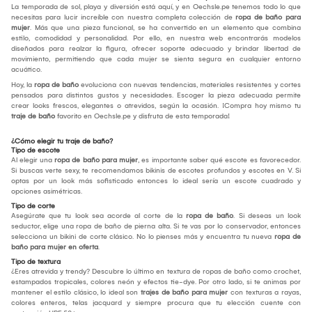
La temporada de sol, playa y diversión está aquí, y en Oechsle.pe tenemos todo lo que
necesitas para lucir increíble con nuestra completa colección de
ropa de baño para
mujer
. Más que una pieza funcional, se ha convertido en un elemento que combina
estilo, comodidad y personalidad. Por ello, en nuestra web encontrarás modelos
diseñados para realzar la figura, ofrecer soporte adecuado y brindar libertad de
movimiento, permitiendo que cada mujer se sienta segura en cualquier entorno
acuático.
Hoy, la
ropa de baño
evoluciona con nuevas tendencias, materiales resistentes y cortes
pensados para distintos gustos y necesidades. Escoger la pieza adecuada permite
crear looks frescos, elegantes o atrevidos, según la ocasión. ¡Compra hoy mismo tu
traje de baño
favorito en Oechsle.pe y disfruta de esta temporada!
¿Cómo elegir tu traje de baño?
Tipo de escote
Al elegir una
ropa de baño para mujer
, es importante saber qué escote es favorecedor.
Si buscas verte sexy, te recomendamos bikinis de escotes profundos y escotes en V. Si
optas por un look más sofisticado entonces lo ideal sería un escote cuadrado y
opciones asimétricas.
Tipo de corte
Asegúrate que tu look sea acorde al corte de la
ropa de baño
. Si deseas un look
seductor, elige una ropa de baño de pierna alta. Si te vas por lo conservador, entonces
selecciona un bikini de corte clásico. No lo pienses más y encuentra tu nueva
ropa de
baño para mujer en oferta
.
Tipo de textura
¿Eres atrevida y trendy? Descubre lo último en textura de ropas de baño como crochet,
estampados tropicales, colores neón y efectos tie-dye. Por otro lado, si te animas por
mantener el estilo clásico, lo ideal son
trajes de baño para mujer
con texturas a rayas,
colores enteros, telas jacquard y siempre procura que tu elección cuente con