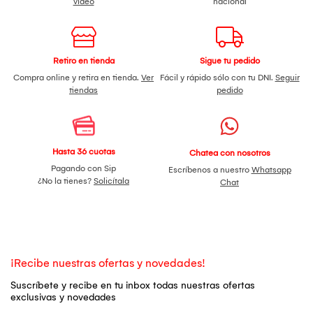
video
nacional
Retiro en tienda
Sigue tu pedido
Compra online y retira en tienda.
Ver
Fácil y rápido sólo con tu DNI.
Seguir
tiendas
pedido
Hasta 36 cuotas
Chatea con nosotros
Pagando con Sip
Escríbenos a nuestro
Whatsapp
¿No la tienes?
Solicítala
Chat
¡Recibe nuestras ofertas y novedades!
Suscríbete y recibe en tu inbox todas nuestras ofertas
exclusivas y novedades