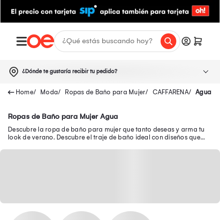
¿Dónde te gustaría recibir tu pedido?
Moda
Ropas de Baño para Mujer
CAFFARENA
Agua
Ropas de Baño para Mujer Agua
Descubre la ropa de baño para mujer que tanto deseas y arma tu
look de verano. Descubre el traje de baño ideal con diseños que
realzan tu figura en Oechsle.pe