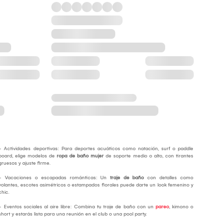
- Actividades deportivas: Para deportes acuáticos como natación, surf o paddle
board, elige modelos de
ropa de baño mujer
de soporte medio o alto, con tirantes
gruesos y ajuste firme.
- Vacaciones o escapadas románticas: Un
traje de baño
con detalles como
volantes, escotes asimétricos o estampados florales puede darte un look femenino y
chic.
- Eventos sociales al aire libre: Combina tu traje de baño con un
pareo
, kimono o
short y estarás lista para una reunión en el club o una pool party.