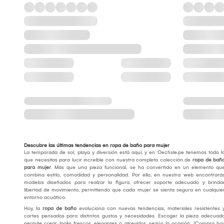
Descubre las últimas tendencias en ropa de baño para mujer
La temporada de sol, playa y diversión está aquí, y en Oechsle.pe tenemos todo l
que necesitas para lucir increíble con nuestra completa colección de
ropa de bañ
para mujer
. Más que una pieza funcional, se ha convertido en un elemento qu
combina estilo, comodidad y personalidad. Por ello, en nuestra web encontrará
modelos diseñados para realzar la figura, ofrecer soporte adecuado y brinda
libertad de movimiento, permitiendo que cada mujer se sienta segura en cualquie
entorno acuático.
Hoy, la
ropa de baño
evoluciona con nuevas tendencias, materiales resistentes 
cortes pensados para distintos gustos y necesidades. Escoger la pieza adecuad
permite crear looks frescos, elegantes o atrevidos, según la ocasión. ¡Compra ho