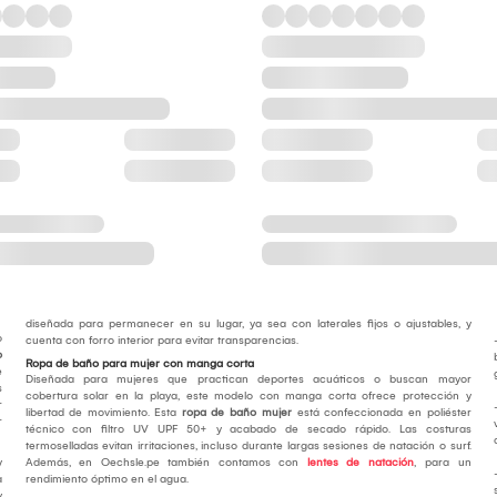
diseñada para permanecer en su lugar, ya sea con laterales fijos o ajustables, y
o
cuenta con forro interior para evitar transparencias.
o
Ropa de baño para mujer con manga corta
e
Diseñada para mujeres que practican deportes acuáticos o buscan mayor
s
cobertura solar en la playa, este modelo con manga corta ofrece protección y
r
libertad de movimiento. Esta
ropa de baño mujer
está confeccionada en poliéster
r
técnico con filtro UV UPF 50+ y acabado de secado rápido. Las costuras
termoselladas evitan irritaciones, incluso durante largas sesiones de natación o surf.
y
Además, en Oechsle.pe también contamos con
lentes de natación
, para un
a
rendimiento óptimo en el agua.
y