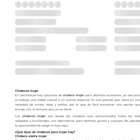
Chalecos mujer
En Oechsle.pe hay opciones de
chaleco mujer
para distintas ocasiones, ya sea par
el trabajo, una salida casual o un evento especial. Es una prenda que viene en un
variedad de cortes, telas y estilos, por lo que es fácil encontrar una opción qu
encaje con el armario que ya se tiene.
Los
chalecos mujer
van desde los modelos más estructurados hasta los má
relajados y funcionales, con alternativas para distintos gustos y cuerpos. No pierda
la oportunidad de elegir el tuyo aquí.
¿Qué tipos de chalecos para mujer hay?
Chaleco sastre mujer