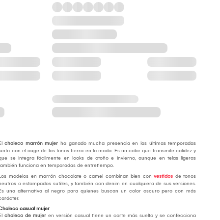
El
chaleco marrón mujer
ha ganado mucha presencia en las últimas temporadas
junto con el auge de los tonos tierra en la moda. Es un color que transmite calidez y
que se integra fácilmente en looks de otoño e invierno, aunque en telas ligeras
también funciona en temporadas de entretiempo.
Los modelos en marrón chocolate o camel combinan bien con
vestidos
de tonos
neutros o estampados sutiles, y también con denim en cualquiera de sus versiones.
Es una alternativa al negro para quienes buscan un color oscuro pero con más
carácter.
Chaleco casual mujer
El
chaleco de mujer
en versión casual tiene un corte más suelto y se confecciona