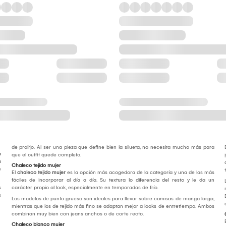
de prolijo. Al ser una pieza que define bien la silueta, no necesita mucho más para
a
que el outfit quede completo.
a
Chaleco tejido mujer
e
El
chaleco tejido mujer
es la opción más acogedora de la categoría y una de las más
fáciles de incorporar al día a día. Su textura lo diferencia del resto y le da un
s
carácter propio al look, especialmente en temporadas de frío.
s
Los modelos de punto grueso son ideales para llevar sobre camisas de manga larga,
mientras que los de tejido más fino se adaptan mejor a looks de entretiempo. Ambos
combinan muy bien con jeans anchos o de corte recto.
Chaleco blanco mujer