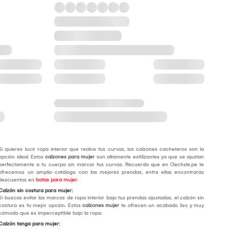
Si quieres lucir ropa interior que realce tus curvas, los calzones cacheteros son la
opción ideal. Estos
calzones para mujer
son altamente estilizantes ya que se ajustan
perfectamente a tu cuerpo sin marcar tus curvas. Recuerda que en Oechsle.pe te
ofrecemos un amplio catálogo con las mejores prendas, entre ellas encontrarás
descuentos en
batas para mujer
.
Calzón sin costura para mujer:
Si buscas evitar las marcas de ropa interior bajo tus prendas ajustadas, el calzón sin
costura es tu mejor opción. Estos
calzones mujer
te ofrecen un acabado liso y muy
cómodo que es imperceptible bajo la ropa.
Calzón tanga para mujer: