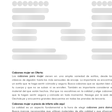
Calzones mujer en Oferta:
Los
calzones para mujer
vienen en una amplia variedad de estilos, desde lo
clásicos de algodón hasta los más sensuales de encaje. Lo importante es encontra
un estilo que te haga sentir cómoda y segura. Busca calzones que se ajusten bien 
tu cuerpo y que no se suban ni se enrollen. También es importante considerar e
material del que están hechos. ¡Así que no escatimes en la calidad y elige calzone
que te hagan sentir segura y cómoda en todo momento!. Navega por la web d
Oechsle.pe y encuentra grandes descuentos en todas las prendas de lencería.
Calzones mujer a precio de infarto sólo aquí:
La calidad es un aspecto fundamental a la hora de elegir
calzones para dama
Busca marcas reconocidas que utilicen materiales de alta calidad y que ofrezca