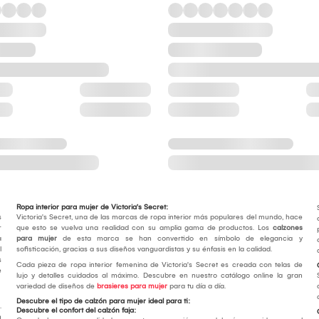
Ropa interior para mujer de Victoria's Secret:
s
Victoria's Secret, una de las marcas de ropa interior más populares del mundo, hace
r
que esto se vuelva una realidad con su amplia gama de productos. Los
calzones
a
para mujer
de esta marca se han convertido en símbolo de elegancia y
l
sofisticación, gracias a sus diseños vanguardistas y su énfasis en la calidad.
s
Cada pieza de ropa interior femenina de Victoria's Secret es creada con telas de
e
lujo y detalles cuidados al máximo. Descubre en nuestro catálogo online la gran
variedad de diseños de
brasieres para mujer
para tu día a día.
Descubre el tipo de calzón para mujer ideal para ti:
.
Descubre el confort del calzón faja:
n