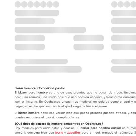
Blazer hombre: Comodidad y estilo
El
blazer para hombre
es una de esas prendas que no pasan de moda: funcion
para una reunión, una salida casual o una ocasión especial, y transforma cualquie
look al instante. En Oechsle.pe encuentras modelos en colores como el azul y e
negro, en estilos que van desde el sport elegante hasta el juvenil.
El
blazer hombre
tiene esa versatilidad que pocas prendas pueden ofrecer, y aqu
puedes encontrar el tuyo sin complicaciones.
¿Qué tipos de blazers de hombre encuentras en Oechsle.pe?
Hay modelos para cada estilo y ocasión. El
blazer para hombre casual
es el má
versátil: combina bien con
jeans
y
zapatillas
para un look armado sin esfuerzo. S