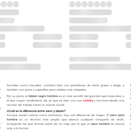
formales como casuales: combina bien con pantalones de vestir grises o beige, y
a
también con jeans y zapatillas para salidas más relajadas.
r
Por su parte, el
blazer negro hombre
es el más versátil del guardarropa masculino y
l
el que mayor rendimiento da, ya que va bien con una
camisa
y funciona desde una
reunión de trabajo hasta un evento social.
í
¿Cuál es la diferencia entre saco y blazer?
Aunque suelen usarse como sinónimos, hay una diferencia de origen. El
saco para
hombre
es un término más amplio que abarca cualquier chaqueta de vestir,
s
incluyendo las que forman parte de un traje, por lo que el
saco hombre
se asocia
i
más a lo formal.