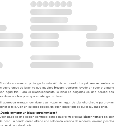
El cuidado correcto prolonga la vida útil de la prenda. Lo primero es revisar la
etiqueta antes de lavar, ya que muchos
blazers
requieren lavado en seco o a mano
con agua fría. Para el almacenamiento, lo ideal es colgarlos en una percha con
hombros anchos para que mantengan su forma.
Si aparecen arrugas, conviene usar vapor en lugar de plancha directa para evitar
dañar la tela. Con un cuidado básico, un buen blazer puede durar muchos años.
¿Dónde comprar un blazer para hombres?
Oechsle.pe es una opción confiable para comprar tu próximo
blazer hombre
sin salir
de casa. La tienda online ofrece una selección variada de modelos, colores y estilos
con envío a todo el país.