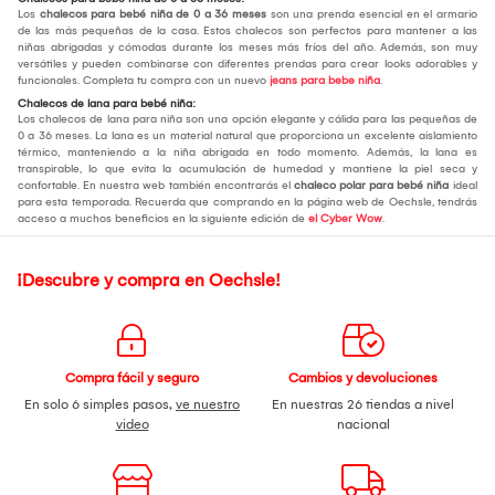
Los
chalecos para bebé niña de 0 a 36 meses
son una prenda esencial en el armario
de las más pequeñas de la casa. Estos chalecos son perfectos para mantener a las
niñas abrigadas y cómodas durante los meses más fríos del año. Además, son muy
versátiles y pueden combinarse con diferentes prendas para crear looks adorables y
funcionales. Completa tu compra con un nuevo
jeans para bebe niña
.
Chalecos de lana para bebé niña:
Los chalecos de lana para niña son una opción elegante y cálida para las pequeñas de
0 a 36 meses. La lana es un material natural que proporciona un excelente aislamiento
térmico, manteniendo a la niña abrigada en todo momento. Además, la lana es
transpirable, lo que evita la acumulación de humedad y mantiene la piel seca y
confortable. En nuestra web también encontrarás el
chaleco polar para bebé niña
ideal
para esta temporada. Recuerda que comprando en la página web de Oechsle, tendrás
acceso a muchos beneficios en la siguiente edición de
el Cyber Wow
.
¡Descubre y compra en Oechsle!
Compra fácil y seguro
Cambios y devoluciones
En solo 6 simples pasos,
ve nuestro
En nuestras 26 tiendas a nivel
video
nacional