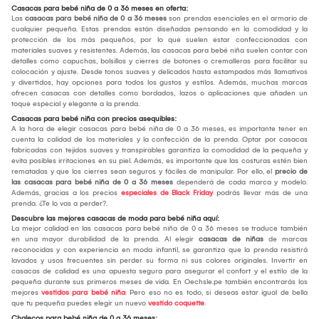
Casacas para bebé niña de 0 a 36 meses en oferta:
Las
casacas para bebé niña de 0 a 36 meses
son prendas esenciales en el armario de
cualquier pequeña. Estas prendas están diseñadas pensando en la comodidad y la
protección de los más pequeños, por lo que suelen estar confeccionadas con
materiales suaves y resistentes. Además, las casacas para bebé niña suelen contar con
detalles como capuchas, bolsillos y cierres de botones o cremalleras para facilitar su
colocación y ajuste. Desde tonos suaves y delicados hasta estampados más llamativos
y divertidos, hay opciones para todos los gustos y estilos. Además, muchas marcas
ofrecen casacas con detalles como bordados, lazos o aplicaciones que añaden un
toque especial y elegante a la prenda.
Casacas para bebé niña con precios asequibles:
A la hora de elegir casacas para bebé niña de 0 a 36 meses, es importante tener en
cuenta la calidad de los materiales y la confección de la prenda. Optar por casacas
fabricadas con tejidos suaves y transpirables garantiza la comodidad de la pequeña y
evita posibles irritaciones en su piel. Además, es importante que las costuras estén bien
rematadas y que los cierres sean seguros y fáciles de manipular. Por ello, el
precio de
las casacas para bebé niña de 0 a 36 meses
dependerá de cada marca y modelo.
Además, gracias a los precios
especiales de Black Friday
podrás llevar más de una
prenda. ¿Te lo vas a perder?.
Descubre las mejores casacas de moda para bebé niña aquí:
La mejor calidad en las casacas para bebé niña de 0 a 36 meses se traduce también
en una mayor durabilidad de la prenda. Al elegir
casacas de niñas
de marcas
reconocidas y con experiencia en moda infantil, se garantiza que la prenda resistirá
lavados y usos frecuentes sin perder su forma ni sus colores originales. Invertir en
casacas de calidad es una apuesta segura para asegurar el confort y el estilo de la
pequeña durante sus primeros meses de vida. En Oechsle.pe también encontrarás los
mejores
vestidos para bebé niña
. Pero eso no es todo, si deseas estar igual de bella
que tu pequeña puedes elegir un nuevo
vestido coquette
.
Chalecos para bebé niña de 0 a 36 meses: