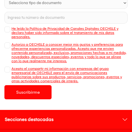
He leído la Política de Privacidad de Canales Digitales OECHSLE y
declaro haber sido informado sobre el tratamiento de mis datos
personales.
Autorizo a OECHSLE a conocer mejor mis gustos y preferencias para
ofrecerme experiencias personalizadas. Acepto que me envien
contenido personalizado, exclusivo, promociones hechas a mi medida,
novedades, descuentos especiales, eventos y todo lo que se alinee
con lo que realmente me interesa.
Acepto el compartir mi información con empresas del grupo
empresarial de OECHSLE para el envío de comunicaciones
publicitarias sobre sus productos, servicios, promociones, eventos y
otras actividades comerciales de interés.
Suscribirme
Secciones destacadas