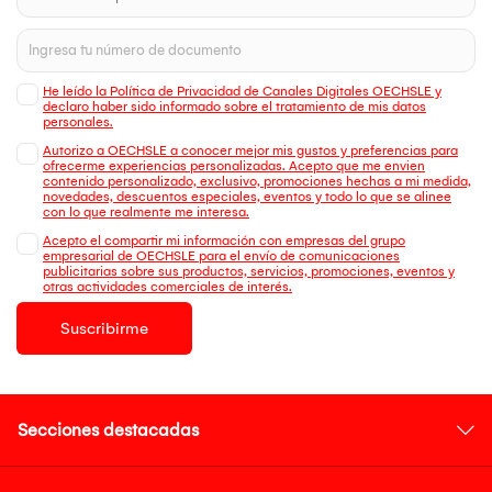
He leído la Política de Privacidad de Canales Digitales OECHSLE y
declaro haber sido informado sobre el tratamiento de mis datos
personales.
Autorizo a OECHSLE a conocer mejor mis gustos y preferencias para
ofrecerme experiencias personalizadas. Acepto que me envien
contenido personalizado, exclusivo, promociones hechas a mi medida,
novedades, descuentos especiales, eventos y todo lo que se alinee
con lo que realmente me interesa.
Acepto el compartir mi información con empresas del grupo
empresarial de OECHSLE para el envío de comunicaciones
publicitarias sobre sus productos, servicios, promociones, eventos y
otras actividades comerciales de interés.
Suscribirme
Secciones destacadas