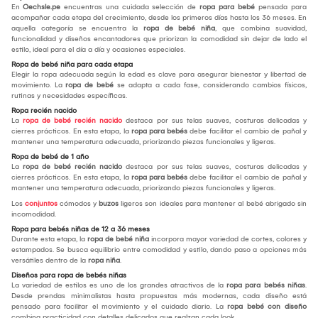
En
Oechsle.pe
encuentras una cuidada selección de
ropa para bebé
pensada para
acompañar cada etapa del crecimiento, desde los primeros días hasta los 36 meses. En
aquella categoría se encuentra la
ropa de bebé niña
, que combina suavidad,
funcionalidad y diseños encantadores que priorizan la comodidad sin dejar de lado el
estilo, ideal para el día a día y ocasiones especiales.
Ropa de bebé niña para cada etapa
Elegir la ropa adecuada según la edad es clave para asegurar bienestar y libertad de
movimiento. La
ropa de bebé
se adapta a cada fase, considerando cambios físicos,
rutinas y necesidades específicas.
Ropa recién nacido
La
ropa de bebé recién nacido
destaca por sus telas suaves, costuras delicadas y
cierres prácticos. En esta etapa, la
ropa para bebés
debe facilitar el cambio de pañal y
mantener una temperatura adecuada, priorizando piezas funcionales y ligeras.
Ropa de bebé de 1 año
La
ropa de bebé recién nacido
destaca por sus telas suaves, costuras delicadas y
cierres prácticos. En esta etapa, la
ropa para bebés
debe facilitar el cambio de pañal y
mantener una temperatura adecuada, priorizando piezas funcionales y ligeras.
Los
conjuntos
cómodos y
buzos
ligeros son ideales para mantener al bebé abrigado sin
incomodidad.
Ropa para bebés niñas de 12 a 36 meses
Durante esta etapa, la
ropa de bebé niña
incorpora mayor variedad de cortes, colores y
estampados. Se busca equilibrio entre comodidad y estilo, dando paso a opciones más
versátiles dentro de la
ropa niña
.
Diseños para ropa de bebés niñas
La variedad de estilos es uno de los grandes atractivos de la
ropa para bebés niñas
.
Desde prendas minimalistas hasta propuestas más modernas, cada diseño está
pensado para facilitar el movimiento y el cuidado diario. La
ropa bebé con diseño
combina practicidad con detalles delicados que realzan cada look.