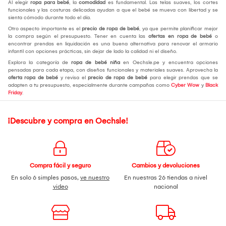
Al elegir
ropa para bebé
, la
comodidad
es fundamental. Las telas suaves, los cortes
funcionales y las costuras delicadas ayudan a que el bebé se mueva con libertad y se
sienta cómodo durante todo el día.
Otro aspecto importante es el
precio de ropa de bebé
, ya que permite planificar mejor
la compra según el presupuesto. Tener en cuenta las
ofertas en ropa de bebé
o
encontrar prendas en liquidación es una buena alternativa para renovar el armario
infantil con opciones prácticas, sin dejar de lado la calidad ni el diseño.
Explora la categoría de
ropa de bebé niña
en Oechsle.pe y encuentra opciones
pensadas para cada etapa, con diseños funcionales y materiales suaves. Aprovecha la
oferta ropa de bebé
y revisa el
precio de ropa de bebé
para elegir prendas que se
adapten a tu presupuesto, especialmente durante campañas como
Cyber Wow
y
Black
Friday
.
¡Descubre y compra en Oechsle!
Compra fácil y seguro
Cambios y devoluciones
En solo 6 simples pasos,
ve nuestro
En nuestras 26 tiendas a nivel
video
nacional