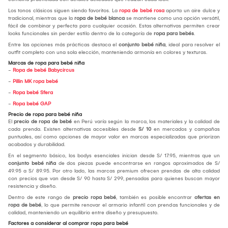
Los tonos clásicos siguen siendo favoritos. La
ropa de bebé rosa
aporta un aire dulce y
tradicional, mientras que la
ropa de bebé blanca
se mantiene como una opción versátil,
fácil de combinar y perfecta para cualquier ocasión. Estas alternativas permiten crear
looks funcionales sin perder estilo dentro de la categoría de
ropa para bebés
.
Entre las opciones más prácticas destaca el
conjunto bebé niña
, ideal para resolver el
outfit completo con una sola elección, manteniendo armonía en colores y texturas.
Marcas de ropa para bebé niña
-
Ropa de bebé Babycircus
-
Pillin MK ropa bebé
-
Ropa bebé Sfera
-
Ropa bebé GAP
Precio de ropa para bebé niña
El
precio de ropa de bebé
en Perú varía según la marca, los materiales y la calidad de
cada prenda. Existen alternativas accesibles desde
S/ 10
en mercados y campañas
puntuales, así como opciones de mayor valor en marcas especializadas que priorizan
acabados y durabilidad.
En el segmento básico, los bodys esenciales inician desde S/ 17.95, mientras que un
conjunto bebé niña
de dos piezas puede encontrarse en rangos aproximados de S/
49.95 a S/ 89.95. Por otro lado, las marcas premium ofrecen prendas de alta calidad
con precios que van desde S/ 90 hasta S/ 299, pensadas para quienes buscan mayor
resistencia y diseño.
Dentro de este rango de
precio ropa bebé
, también es posible encontrar
ofertas en
ropa de bebé
, lo que permite renovar el armario infantil con prendas funcionales y de
calidad, manteniendo un equilibrio entre diseño y presupuesto.
Factores a considerar al comprar ropa para bebé