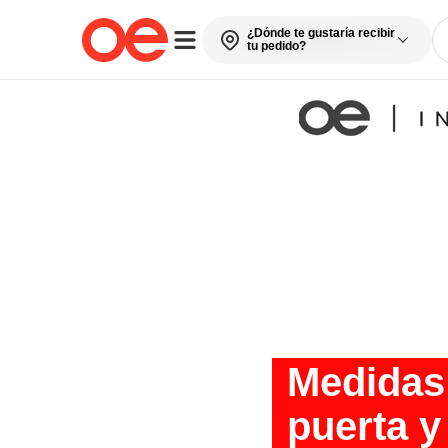
¿Dónde te gustaría recibir
tu pedido?
Medidas 
puerta y