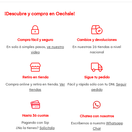
¡Descubre y compra en Oechsle!
Compra fácil y seguro
Cambios y devoluciones
En solo 6 simples pasos,
ve nuestro
En nuestras 26 tiendas a nivel
video
nacional
Retiro en tienda
Sigue tu pedido
Compra online y retira en tienda.
Ver
Fácil y rápido sólo con tu DNI.
Seguir
tiendas
pedido
Hasta 36 cuotas
Chatea con nosotros
Pagando con Sip
Escríbenos a nuestro
Whatsapp
¿No la tienes?
Solicítala
Chat