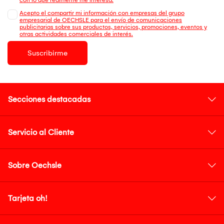
Acepto el compartir mi información con empresas del grupo
empresarial de OECHSLE para el envío de comunicaciones
publicitarias sobre sus productos, servicios, promociones, eventos y
otras actividades comerciales de interés.
Suscribirme
Secciones destacadas
Servicio al Cliente
Sobre Oechsle
Tarjeta oh!