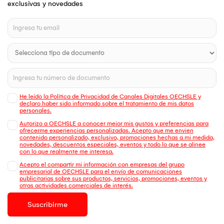
exclusivas y novedades
He leído la Política de Privacidad de Canales Digitales OECHSLE y
declaro haber sido informado sobre el tratamiento de mis datos
personales.
Autorizo a OECHSLE a conocer mejor mis gustos y preferencias para
ofrecerme experiencias personalizadas. Acepto que me envien
contenido personalizado, exclusivo, promociones hechas a mi medida,
novedades, descuentos especiales, eventos y todo lo que se alinee
con lo que realmente me interesa.
Acepto el compartir mi información con empresas del grupo
empresarial de OECHSLE para el envío de comunicaciones
publicitarias sobre sus productos, servicios, promociones, eventos y
otras actividades comerciales de interés.
Suscribirme