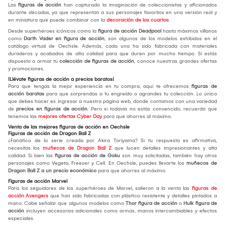
Las
figuras de acción
han capturado la imaginación de coleccionistas y aficionados
durante décadas, ya que representan a sus personajes favoritos en una versión real y
en miniatura que puede combinar con la
decoración de los cuartos
.
Desde superhéroes icónicos como la
figura de acción Deadpool
hasta máximos villanos
como
Darth Vader en figura de acción
, son algunos de los modelos exhibidos en el
catálogo virtual de Oechsle. Además, cada una ha sido fabricada con materiales
duraderos y acabados de alta calidad para que duren por mucho tiempo. Si estás
dispuesto a armar tu
colección de figuras de acción
, conoce nuestras grandes ofertas
y promociones.
¡Llévate figuras de acción a precios baratos!
Para que tengas la mejor experiencia en tu compra, aquí te ofrecemos
figuras de
acción baratas
para que sorprendas a tu engreído o agrandes tu colección. Lo único
que debes hacer es ingresar a nuestra página web, donde contamos con una variedad
de
precios en figuras de acción
. Pero si todavía no estás convencido, recuerda que
tenemos las
mejores ofertas Cyber Day
para que ahorres al máximo.
Venta de las mejores figuras de acción en Oechsle
Figuras de acción de Dragon Ball Z
¿Fanático de la serie creada por Akira Toriyama? Si tu respuesta es afirmativa,
necesitas los
muñecos de Dragon Ball Z
que lucen detalles impresionantes y alta
calidad. Si bien las
figuras de acción de Goku
son muy solicitadas, también hay otros
personajes como Vegeta, Freezer y Cell. En Oechsle, puedes llevarte los
muñecos de
Dragon Ball Z a un precio económico
para que ahorres al máximo.
Figuras de acción Marvel
Para los seguidores de los superhéroes de Marvel, salieron a la venta las
figuras de
acción Avengers
que han sido fabricadas con plástico resistente y detalles pintados a
mano. Cabe señalar que algunos modelos como
Thor figura de acción
o
Hulk figura de
acción
incluyen accesorios adicionales como armas, manos intercambiables y efectos
especiales.