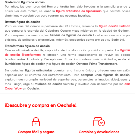
Spiderman figura de acción
Por años, las aventuras del Hombre Araña han sido llevadas a la pantalla grande y
chica. Por este motivo, se lanzó la
figura articulada de Spiderman
que permite poses
dinámicas y acrobáticas para recrear tus escenas favoritas.
Batman figura de acción
Para los fans del icónico superhéroe de DC Comics, tenemos la
figura acción Batman
que captura la esencia del Caballero Oscuro y sus misiones en la ciudad de Gotham.
Para sorpresa de muchos, las
tiendas de figuras de acción
lo ofrecen con sus trajes
clásicos, de películas y alternativos. Además, accesorios como armas y su Batimóvil.
Transformers figuras de acción
Con su alto nivel de detalle, capacidad de transformación y calidad superior, las
figuras
de acción Transformers
te ofrecen una forma emocionante de revivir las épicas
batallas entre Autobots y Decepticons. Entre los modelos más solicitados, están el
Bumblebee figura de acción
y la
figura de acción Optimus Prime Transformers
.
Sin duda, las
figuras articuladas
cuentan una historia única y ofrecen una conexión
especial con el universo del entretenimiento. Para
comprar unas figuras de acción
,
explora nuestra amplia variedad de superhéroes, personajes animados, videojuegos y
más. Luego, elige tu
muñeco de acción
favorito y llévatelo con descuento por los
días
Cyber Wow
en Oechsle.
¡Descubre y compra en Oechsle!
Compra fácil y seguro
Cambios y devoluciones