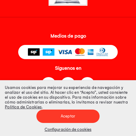
Medios de pago
Síguenos en
Usamos cookies para mejorar su experiencia de navegación y
analizar el uso del sitio. Al hacer clic en “Acepto”, usted consiente
el uso de cookies en su dispositivo. Para más información sobre
cómo administrarlas o eliminarlas, lo invitamos a revisar nuestra
Política de Cookies
.
Tienda 100% Segura
Aceptar
Tiendas Peruanas S.A. R.U.C. Nº 20493020618. Todos los derechos
reservados. Av. Aviación 2405 Piso 3, San Borja
Configuración de cookies
Precios disponibles solo en www.oechsle.pe. Precios online publicados
pueden incluir descuento adicional. Precios sujetos a variaciones sin