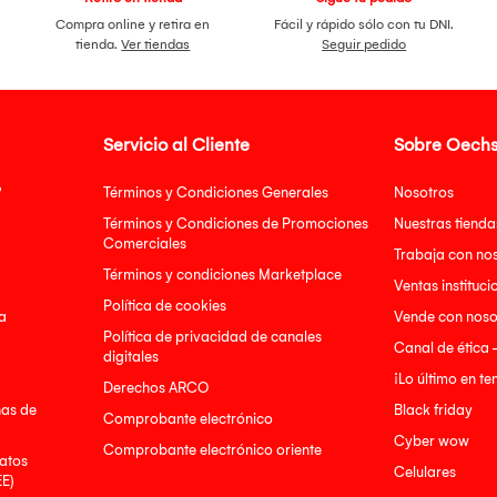
Compra online y retira en
Fácil y rápido sólo con tu DNI.
tienda.
Ver tiendas
Seguir pedido
Servicio al Cliente
Sobre Oechs
?
Términos y Condiciones Generales
Nosotros
Términos y Condiciones de Promociones
Nuestras tienda
Comerciales
Trabaja con no
Términos y condiciones Marketplace
Ventas instituci
Política de cookies
a
Vende con noso
Política de privacidad de canales
Canal de ética 
digitales
¡Lo último en t
Derechos ARCO
nas de
Black friday
Comprobante electrónico
Cyber wow
Comprobante electrónico oriente
atos
Celulares
EE)