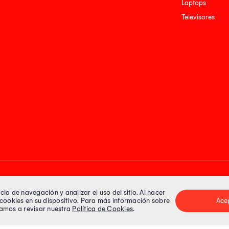
Laptops
Televisores
Medios de pago
a de navegación y analizar el uso del sitio. Al hacer
e cookies en su dispositivo. Para más información sobre
Ace
itamos a revisar nuestra
Política de Cookies
.