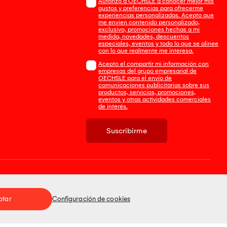
Autorizo a OECHSLE a conocer mejor mis
gustos y preferencias para ofrecerme
experiencias personalizadas. Acepto que
me envien contenido personalizado,
exclusivo, promociones hechas a mi
medida, novedades, descuentos
especiales, eventos y todo lo que se alinee
con lo que realmente me interesa.
Acepto el compartir mi información con
empresas del grupo empresarial de
OECHSLE para el envío de
comunicaciones publicitarias sobre sus
productos, servicios, promociones,
eventos y otras actividades comerciales
de interés.
Suscribirme
Tienda 100% Segura
ptar
Configuración de cookies