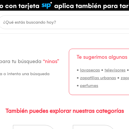
Te sugerimos algunas
 para tu búsqueda
“ninas”
•
lavasecas
•
televisores
fía o intenta una búsqueda
•
zapatillas urbanas
•
zap
•
perfumes
También puedes explorar nuestras categorías