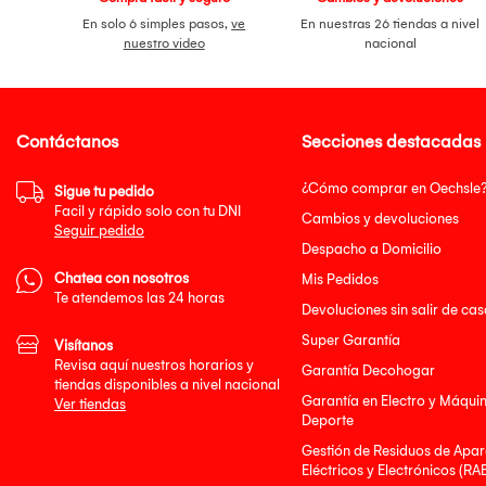
En solo 6 simples pasos,
ve
En nuestras 26 tiendas a nivel
nuestro video
nacional
Contáctanos
Secciones destacadas
¿Cómo comprar en Oechsle
Sigue tu pedido
Facil y rápido solo con tu DNI
Cambios y devoluciones
Seguir pedido
Despacho a Domicilio
Chatea con nosotros
Mis Pedidos
Te atendemos las 24 horas
Devoluciones sin salir de cas
Super Garantía
Visítanos
Revisa aquí nuestros horarios y
Garantía Decohogar
tiendas disponibles a nivel nacional
Garantía en Electro y Máqui
Ver tiendas
Deporte
Gestión de Residuos de Apar
Eléctricos y Electrónicos (RA