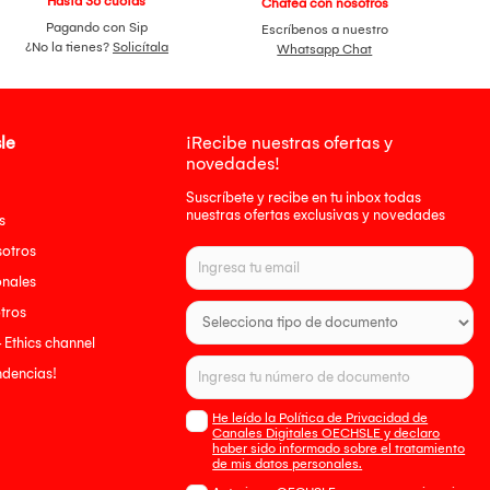
Hasta 36 cuotas
Chatea con nosotros
Pagando con Sip
Escríbenos a nuestro
¿No la tienes?
Solicítala
Whatsapp Chat
le
¡Recibe nuestras ofertas y
novedades!
Suscríbete y recibe en tu inbox todas
nuestras ofertas exclusivas y novedades
s
sotros
onales
tros
- Ethics channel
endencias!
He leído la Política de Privacidad de
Canales Digitales OECHSLE y declaro
haber sido informado sobre el tratamiento
de mis datos personales.