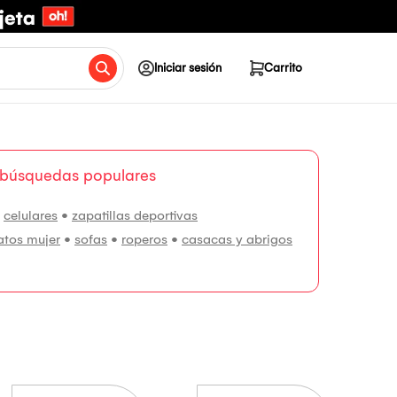
Iniciar sesión
Carrito
 búsquedas populares
•
celulares
•
zapatillas deportivas
atos mujer
•
sofas
•
roperos
•
casacas y abrigos