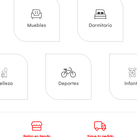
Muebles
Dormitorio
elleza
Deportes
Infant
Retiro en tienda
Sigue tu pedido