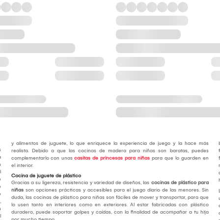
y alimentos de juguete, lo que enriquece la experiencia de juego y la hace más
s
realista. Debido a que las cocinas de madera para niñas son baratas, puedes
a
complementarlo con unas
casitas de princesas para niñas
para que lo guarden en
n
el interior.
l
Cocina de juguete de plástico
e
Gracias a su ligereza, resistencia y variedad de diseños, las
cocinas de plástico para
e
niñas
son opciones prácticas y accesibles para el juego diario de las menores. Sin
e
duda, las cocinas de plástico para niñas son fáciles de mover y transportar, para que
,
lo usen tanto en interiores como en exteriores. Al estar fabricadas con plástico
n
duradero, puede soportar golpes y caídas, con la finalidad de acompañar a tu hija
l
por mucho tiempo.