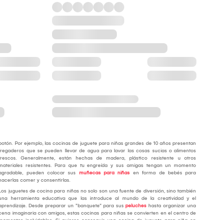
botón. Por ejemplo, las cocinas de juguete para niñas grandes de 10 años presentan
fregaderos que se pueden llevar de agua para lavar las cosas sucias o alimentos
frescos. Generalmente, están hechas de madera, plástico resistente u otros
materiales resistentes. Para que tu engreída y sus amigas tengan un momento
agradable, pueden colocar sus
muñecas para niñas
en forma de bebés para
hacerlas comer y consentirlas.
Los juguetes de cocina para niñas no solo son una fuente de diversión, sino también
una herramienta educativa que las introduce al mundo de la creatividad y el
aprendizaje. Desde preparar un "banquete" para sus
peluches
hasta organizar una
cena imaginaria con amigos, estas cocinas para niñas se convierten en el centro de