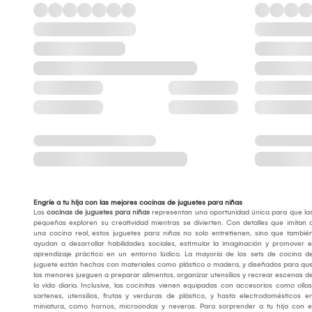
Engríe a tu hija con las mejores cocinas de juguetes para niñas
Las
cocinas de juguetes para niñas
representan una oportunidad única para que la
pequeñas exploren su creatividad mientras se divierten. Con detalles que imitan 
una cocina real, estos juguetes para niñas no solo entretienen, sino que tambié
ayudan a desarrollar habilidades sociales, estimular la imaginación y promover e
aprendizaje práctico en un entorno lúdico. La mayoría de los sets de cocina d
juguete están hechos con materiales como plástico o madera, y diseñados para qu
las menores jueguen a preparar alimentos, organizar utensilios y recrear escenas d
la vida diaria. Inclusive, las cocinitas vienen equipadas con accesorios como ollas
sartenes, utensilios, frutas y verduras de plástico, y hasta electrodomésticos e
miniatura, como hornos, microondas y neveras. Para sorprender a tu hija con e