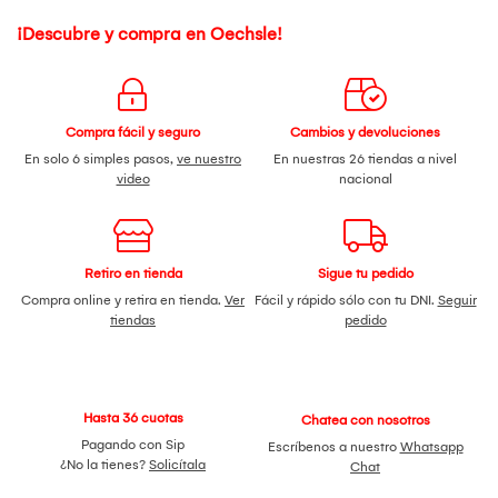
¡Descubre y compra en Oechsle!
Compra fácil y seguro
Cambios y devoluciones
En solo 6 simples pasos,
ve nuestro
En nuestras 26 tiendas a nivel
video
nacional
Retiro en tienda
Sigue tu pedido
Compra online y retira en tienda.
Ver
Fácil y rápido sólo con tu DNI.
Seguir
tiendas
pedido
Hasta 36 cuotas
Chatea con nosotros
Pagando con Sip
Escríbenos a nuestro
Whatsapp
¿No la tienes?
Solicítala
Chat