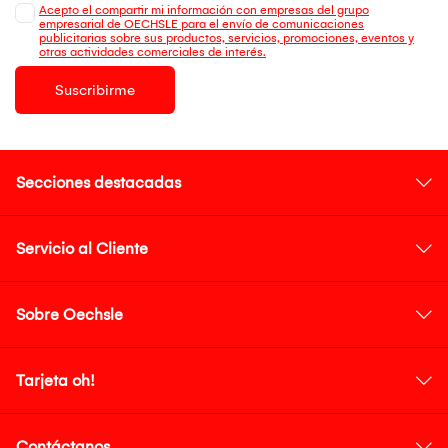
Acepto el compartir mi información con empresas del grupo
empresarial de OECHSLE para el envío de comunicaciones
publicitarias sobre sus productos, servicios, promociones, eventos y
otras actividades comerciales de interés.
Suscribirme
Secciones destacadas
Servicio al Cliente
Sobre Oechsle
Tarjeta oh!
Contáctanos