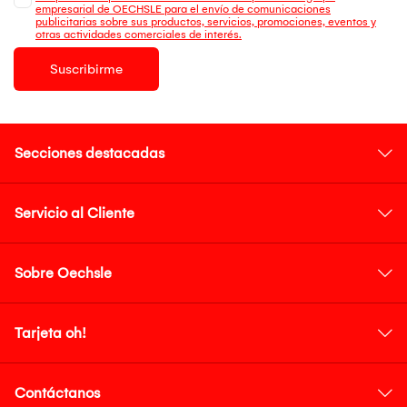
empresarial de OECHSLE para el envío de comunicaciones
publicitarias sobre sus productos, servicios, promociones, eventos y
otras actividades comerciales de interés.
Suscribirme
Secciones destacadas
Servicio al Cliente
Sobre Oechsle
Tarjeta oh!
Contáctanos