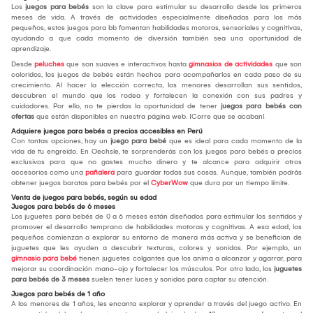
Los
juegos para bebés
son la clave para estimular su desarrollo desde los primeros
meses de vida. A través de actividades especialmente diseñadas para los más
pequeños, estos juegos para bb fomentan habilidades motoras, sensoriales y cognitivas,
ayudando a que cada momento de diversión también sea una oportunidad de
aprendizaje.
Desde
peluches
que son suaves e interactivos hasta
gimnasios de actividades
que son
coloridos, los juegos de bebés están hechos para acompañarlos en cada paso de su
crecimiento. Al hacer la elección correcta, los menores desarrollan sus sentidos,
descubren el mundo que los rodea y fortalecen la conexión con sus padres y
cuidadores. Por ello, no te pierdas la oportunidad de tener
juegos para bebés con
ofertas
que están disponibles en nuestra página web. ¡Corre que se acaban!
Adquiere juegos para bebés a precios accesibles en Perú
Con tantas opciones, hay un
juego para bebé
que es ideal para cada momento de la
vida de tu engreído. En Oechsle, te sorprenderás con los juegos para bebés a precios
exclusivos para que no gastes mucho dinero y te alcance para adquirir otros
accesorios como una
pañalera
para guardar todas sus cosas. Aunque, también podrás
obtener juegos baratos para bebés por el
CyberWow
que dura por un tiempo límite.
Venta de juegos para bebés, según su edad
Juegos para bebés de 6 meses
Los juguetes para bebés de 0 a 6 meses están diseñados para estimular los sentidos y
promover el desarrollo temprano de habilidades motoras y cognitivas. A esa edad, los
pequeños comienzan a explorar su entorno de manera más activa y se benefician de
juguetes que les ayuden a descubrir texturas, colores y sonidos. Por ejemplo, un
gimnasio para bebé
tienen juguetes colgantes que los anima a alcanzar y agarrar, para
mejorar su coordinación mano-ojo y fortalecer los músculos. Por otro lado, los
juguetes
para bebés de 3 meses
suelen tener luces y sonidos para captar su atención.
Juegos para bebés de 1 año
A los menores de 1 años, les encanta explorar y aprender a través del juego activo. En