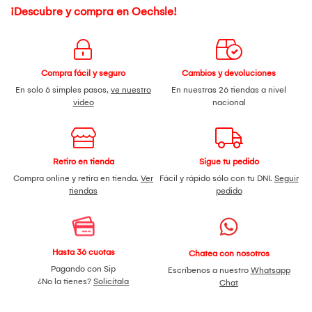
¡Descubre y compra en Oechsle!
Compra fácil y seguro
Cambios y devoluciones
En solo 6 simples pasos,
ve nuestro
En nuestras 26 tiendas a nivel
video
nacional
Retiro en tienda
Sigue tu pedido
Compra online y retira en tienda.
Ver
Fácil y rápido sólo con tu DNI.
Seguir
tiendas
pedido
Hasta 36 cuotas
Chatea con nosotros
Pagando con Sip
Escríbenos a nuestro
Whatsapp
¿No la tienes?
Solicítala
Chat