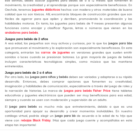
ese sentido, debes buscar juguetes para bebés de 6 a 12 meses que fomenten el
movimiento, la creatividad y el aprendizaje porque son especialmente beneficiosos. En
Oechsle, tenemos
juguetes didácticos
hechos con madera y otros materiales de buena
calidad que no son tóxicos. Allí, encontrarás bloques de construcción grandes que son
fáciles de agarrar para que apilen y derriben, promoviendo la coordinación y las
habilidades motoras. En tanto, los juguetes para bebés de 9 meses presentan algunas
funciones como encajar y clasificar figuras, letras o números que vienen en los
andadores para bebés
.
Juegos para bebés de 2 años
A esa edad, los pequeños son muy activos y curiosos, por lo que los
juegos para bbs
que promuevan el movimiento y la exploración son especialmente beneficiosos. En esta
categoría, entrarían los
carros de juguetes
en versiones grandes que suelen emitir
sonidos o luces cuando se presionan botones. La gran mayoría de juegos de bebés
incluyen características tecnológicas simples, como música que los mantiene
entretenidos.
Juego para bebés de 2 a 4 años
Por otro lado, los
juegos para niños y bebés
deben ser variados y adaptarse a su rápido
desarrollo. Entonces, debes comprar opciones que fomenten su creatividad,
imaginación y habilidades de comunicación, especialmente a través del juego de roles y
la narración de historias. La marca de
juegos para bebés Fisher Price
tiene tabletas
educativas y juguetes electrónicos que pueden ser muy beneficiosos para esa edad,
siempre y cuando se usen con moderación y supervisión de un adulto.
El
juego para bebés
es mucho más que entretenimiento, debido a que es una
oportunidad para apoyar su desarrollo y crear momentos inolvidables. En nuestro
catálogo virtual, podrás elegir un
juego para bb
de acuerdo a la edad de tu hijo que
viene con
rebajas Black Friday
. ¡Haz que cada juego cuente y acompáñalos en esta
etapa tan importante!