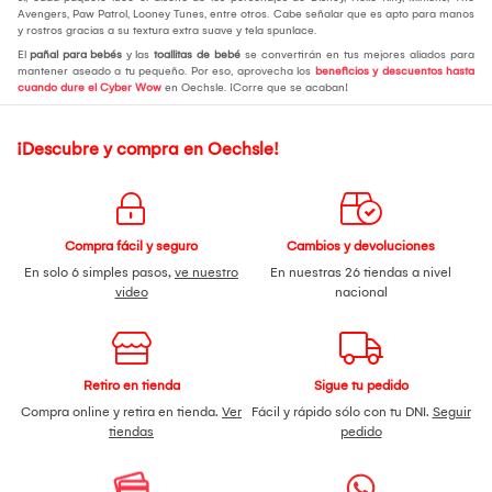
Avengers, Paw Patrol, Looney Tunes, entre otros. Cabe señalar que es apto para manos
y rostros gracias a su textura extra suave y tela spunlace.
El
pañal para bebés
y las
toallitas de bebé
se convertirán en tus mejores aliados para
mantener aseado a tu pequeño. Por eso, aprovecha los
beneficios y descuentos hasta
cuando dure el Cyber Wow
en Oechsle. ¡Corre que se acaban!
¡Descubre y compra en Oechsle!
Compra fácil y seguro
Cambios y devoluciones
En solo 6 simples pasos,
ve nuestro
En nuestras 26 tiendas a nivel
video
nacional
Retiro en tienda
Sigue tu pedido
Compra online y retira en tienda.
Ver
Fácil y rápido sólo con tu DNI.
Seguir
tiendas
pedido