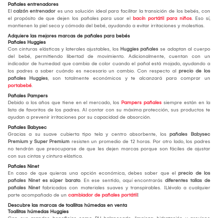
Pañales entrenadores
El
calzón entrenador
es una solución ideal para facilitar la transición de los bebés, con
el propósito de que dejen los pañales para usar el
bacín portátil para niños
. Eso sí,
mantienen la piel seca y cómoda del bebé, ayudando a evitar irritaciones y molestias.
Adquiere las mejores marcas de pañales para bebés
Pañales Huggies
Con cinturas elásticas y laterales ajustables, los
Huggies pañales
se adaptan al cuerpo
del bebé, permitiendo libertad de movimiento. Adicionalmente, cuentan con un
indicador de humedad que cambia de color cuando el pañal está mojado, ayudando a
los padres a saber cuándo es necesario un cambio. Con respecto al
precio de los
pañales Huggies
, son totalmente económicos y te alcanzará para comprar un
portabebé
.
Pañales Pampers
Debido a los años que tiene en el mercado, los
Pampers pañales
siempre están en la
lista de favoritos de los padres. Al contar con su máxima protección, sus productos te
ayudan a prevenir irritaciones por su capacidad de absorción.
Pañales Babysec
Gracias a su suave cubierta tipo tela y centro absorbente, los
pañales Babysec
Premium y Super Premium
resisten un promedio de 12 horas. Por otro lado, los padres
no tendrán que preocuparse de que les dejen marcas porque son fáciles de ajustar
con sus cintas y cintura elástica.
Pañales Ninet
En caso de que quieras una opción económica, debes saber que el
precio de los
pañales Ninet es súper barato
. En ese sentido, aquí encontrarás
diferentes tallas de
pañales Ninet
fabricados con materiales suaves y transpirables. ¡Llévalo a cualquier
parte acompañado de un
cambiador de pañales portátil
!
Descubre las marcas de toallitas húmedas en venta
Toallitas húmedas Huggies