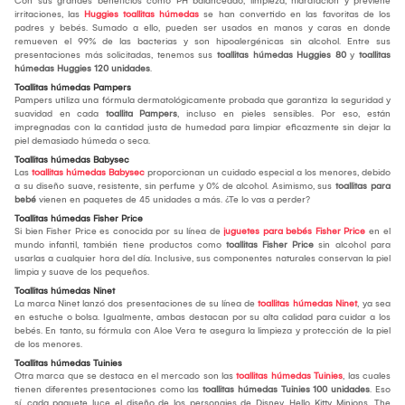
Con sus grandes beneficios como PH balanceado, limpieza, hidratación y previene
irritaciones, las
Huggies toallitas húmedas
se han convertido en las favoritas de los
padres y bebés. Sumado a ello, pueden ser usados en manos y caras en donde
remueven el 99% de las bacterias y son hipoalergénicas sin alcohol. Entre sus
presentaciones más solicitadas, tenemos sus
toallitas húmedas Huggies 80
y
toallitas
húmedas Huggies 120 unidades
.
Toallitas húmedas Pampers
Pampers utiliza una fórmula dermatológicamente probada que garantiza la seguridad y
suavidad en cada
toallita Pampers
, incluso en pieles sensibles. Por eso, están
impregnadas con la cantidad justa de humedad para limpiar eficazmente sin dejar la
piel demasiado húmeda o seca.
Toallitas húmedas Babysec
Las
toallitas húmedas Babysec
proporcionan un cuidado especial a los menores, debido
a su diseño suave, resistente, sin perfume y 0% de alcohol. Asimismo, sus
toallitas para
bebé
vienen en paquetes de 45 unidades a más. ¿Te lo vas a perder?
Toallitas húmedas Fisher Price
Si bien Fisher Price es conocida por su línea de
juguetes para bebés Fisher Price
en el
mundo infantil, también tiene productos como
toallitas Fisher Price
sin alcohol para
usarlas a cualquier hora del día. Inclusive, sus componentes naturales conservan la piel
limpia y suave de los pequeños.
Toallitas húmedas Ninet
La marca Ninet lanzó dos presentaciones de su línea de
toallitas húmedas Ninet
, ya sea
en estuche o bolsa. Igualmente, ambas destacan por su alta calidad para cuidar a los
bebés. En tanto, su fórmula con Aloe Vera te asegura la limpieza y protección de la piel
de los menores.
Toallitas húmedas Tuinies
Otra marca que se destaca en el mercado son las
toallitas húmedas Tuinies
, las cuales
tienen diferentes presentaciones como las
toallitas húmedas Tuinies 100 unidades
. Eso
sí, cada paquete luce el diseño de los personajes de Disney, Hello Kitty, Minions, The