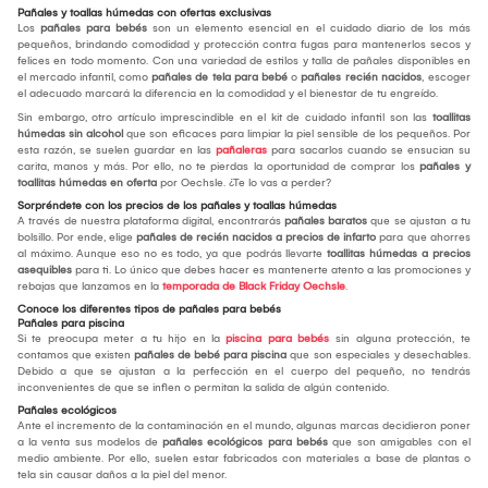
Pañales y toallas húmedas con ofertas exclusivas
Los
pañales para bebés
son un elemento esencial en el cuidado diario de los más
pequeños, brindando comodidad y protección contra fugas para mantenerlos secos y
felices en todo momento. Con una variedad de estilos y talla de pañales disponibles en
el mercado infantil, como
pañales de tela para bebé
o
pañales recién nacidos
, escoger
el adecuado marcará la diferencia en la comodidad y el bienestar de tu engreído.
Sin embargo, otro artículo imprescindible en el kit de cuidado infantil son las
toallitas
húmedas sin alcohol
que son eficaces para limpiar la piel sensible de los pequeños. Por
esta razón, se suelen guardar en las
pañaleras
para sacarlos cuando se ensucian su
carita, manos y más. Por ello, no te pierdas la oportunidad de comprar los
pañales y
toallitas húmedas en oferta
por Oechsle. ¿Te lo vas a perder?
Sorpréndete con los precios de los pañales y toallas húmedas
A través de nuestra plataforma digital, encontrarás
pañales baratos
que se ajustan a tu
bolsillo. Por ende, elige
pañales de recién nacidos a precios de infarto
para que ahorres
al máximo. Aunque eso no es todo, ya que podrás llevarte
toallitas húmedas a precios
asequibles
para ti. Lo único que debes hacer es mantenerte atento a las promociones y
rebajas que lanzamos en la
temporada de Black Friday Oechsle
.
Conoce los diferentes tipos de pañales para bebés
Pañales para piscina
Si te preocupa meter a tu hijo en la
piscina para bebés
sin alguna protección, te
contamos que existen
pañales de bebé para piscina
que son especiales y desechables.
Debido a que se ajustan a la perfección en el cuerpo del pequeño, no tendrás
inconvenientes de que se inflen o permitan la salida de algún contenido.
Pañales ecológicos
Ante el incremento de la contaminación en el mundo, algunas marcas decidieron poner
a la venta sus modelos de
pañales ecológicos para bebés
que son amigables con el
medio ambiente. Por ello, suelen estar fabricados con materiales a base de plantas o
tela sin causar daños a la piel del menor.