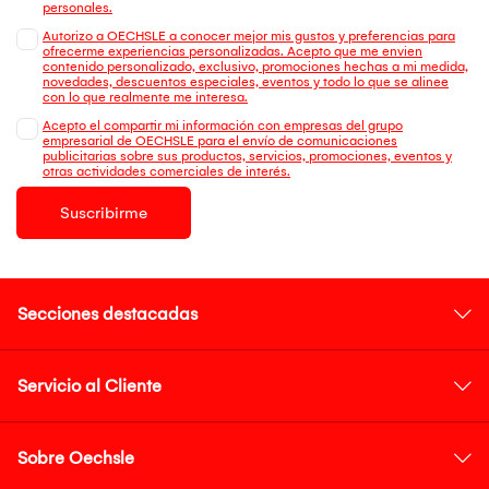
personales.
Autorizo a OECHSLE a conocer mejor mis gustos y preferencias para
ofrecerme experiencias personalizadas. Acepto que me envien
contenido personalizado, exclusivo, promociones hechas a mi medida,
novedades, descuentos especiales, eventos y todo lo que se alinee
con lo que realmente me interesa.
Acepto el compartir mi información con empresas del grupo
empresarial de OECHSLE para el envío de comunicaciones
publicitarias sobre sus productos, servicios, promociones, eventos y
otras actividades comerciales de interés.
Suscribirme
Secciones destacadas
Servicio al Cliente
Sobre Oechsle