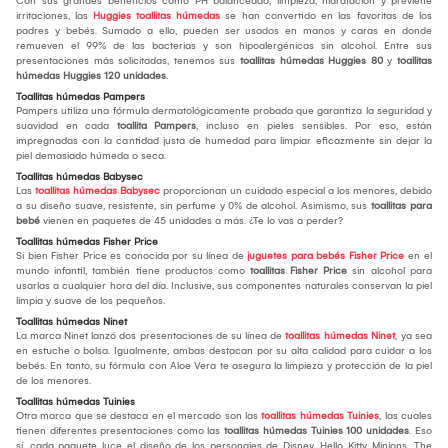
Con sus grandes beneficios como PH balanceado, limpieza, hidratación y previene
irritaciones, las
Huggies toallitas húmedas
se han convertido en las favoritas de los
padres y bebés. Sumado a ello, pueden ser usados en manos y caras en donde
remueven el 99% de las bacterias y son hipoalergénicas sin alcohol. Entre sus
presentaciones más solicitadas, tenemos sus
toallitas húmedas Huggies 80
y
toallitas
húmedas Huggies 120 unidades
.
Toallitas húmedas Pampers
Pampers utiliza una fórmula dermatológicamente probada que garantiza la seguridad y
suavidad en cada
toallita Pampers
, incluso en pieles sensibles. Por eso, están
impregnadas con la cantidad justa de humedad para limpiar eficazmente sin dejar la
piel demasiado húmeda o seca.
Toallitas húmedas Babysec
Las
toallitas húmedas Babysec
proporcionan un cuidado especial a los menores, debido
a su diseño suave, resistente, sin perfume y 0% de alcohol. Asimismo, sus
toallitas para
bebé
vienen en paquetes de 45 unidades a más. ¿Te lo vas a perder?
Toallitas húmedas Fisher Price
Si bien Fisher Price es conocida por su línea de
juguetes para bebés Fisher Price
en el
mundo infantil, también tiene productos como
toallitas Fisher Price
sin alcohol para
usarlas a cualquier hora del día. Inclusive, sus componentes naturales conservan la piel
limpia y suave de los pequeños.
Toallitas húmedas Ninet
La marca Ninet lanzó dos presentaciones de su línea de
toallitas húmedas Ninet
, ya sea
en estuche o bolsa. Igualmente, ambas destacan por su alta calidad para cuidar a los
bebés. En tanto, su fórmula con Aloe Vera te asegura la limpieza y protección de la piel
de los menores.
Toallitas húmedas Tuinies
Otra marca que se destaca en el mercado son las
toallitas húmedas Tuinies
, las cuales
tienen diferentes presentaciones como las
toallitas húmedas Tuinies 100 unidades
. Eso
sí, cada paquete luce el diseño de los personajes de Disney, Hello Kitty, Minions, The