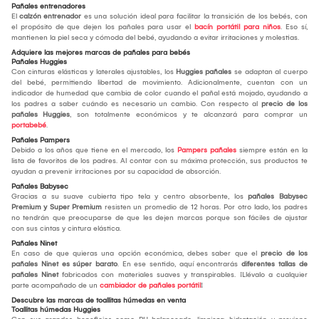
Pañales entrenadores
El
calzón entrenador
es una solución ideal para facilitar la transición de los bebés, con
el propósito de que dejen los pañales para usar el
bacín portátil para niños
. Eso sí,
mantienen la piel seca y cómoda del bebé, ayudando a evitar irritaciones y molestias.
Adquiere las mejores marcas de pañales para bebés
Pañales Huggies
Con cinturas elásticas y laterales ajustables, los
Huggies pañales
se adaptan al cuerpo
del bebé, permitiendo libertad de movimiento. Adicionalmente, cuentan con un
indicador de humedad que cambia de color cuando el pañal está mojado, ayudando a
los padres a saber cuándo es necesario un cambio. Con respecto al
precio de los
pañales Huggies
, son totalmente económicos y te alcanzará para comprar un
portabebé
.
Pañales Pampers
Debido a los años que tiene en el mercado, los
Pampers pañales
siempre están en la
lista de favoritos de los padres. Al contar con su máxima protección, sus productos te
ayudan a prevenir irritaciones por su capacidad de absorción.
Pañales Babysec
Gracias a su suave cubierta tipo tela y centro absorbente, los
pañales Babysec
Premium y Super Premium
resisten un promedio de 12 horas. Por otro lado, los padres
no tendrán que preocuparse de que les dejen marcas porque son fáciles de ajustar
con sus cintas y cintura elástica.
Pañales Ninet
En caso de que quieras una opción económica, debes saber que el
precio de los
pañales Ninet es súper barato
. En ese sentido, aquí encontrarás
diferentes tallas de
pañales Ninet
fabricados con materiales suaves y transpirables. ¡Llévalo a cualquier
parte acompañado de un
cambiador de pañales portátil
!
Descubre las marcas de toallitas húmedas en venta
Toallitas húmedas Huggies