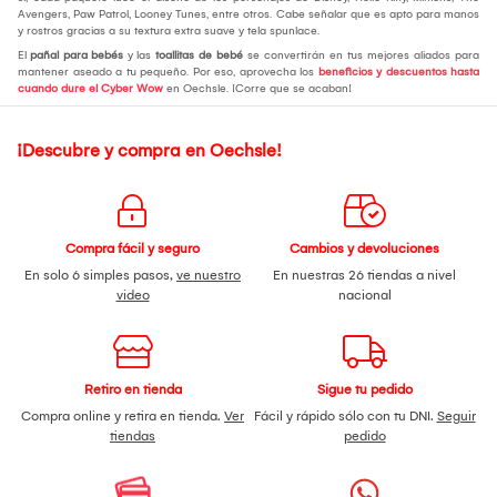
Avengers, Paw Patrol, Looney Tunes, entre otros. Cabe señalar que es apto para manos
y rostros gracias a su textura extra suave y tela spunlace.
El
pañal para bebés
y las
toallitas de bebé
se convertirán en tus mejores aliados para
mantener aseado a tu pequeño. Por eso, aprovecha los
beneficios y descuentos hasta
cuando dure el Cyber Wow
en Oechsle. ¡Corre que se acaban!
¡Descubre y compra en Oechsle!
Compra fácil y seguro
Cambios y devoluciones
En solo 6 simples pasos,
ve nuestro
En nuestras 26 tiendas a nivel
video
nacional
Retiro en tienda
Sigue tu pedido
Compra online y retira en tienda.
Ver
Fácil y rápido sólo con tu DNI.
Seguir
tiendas
pedido