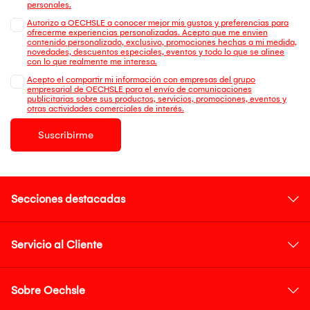
personales.
Autorizo a OECHSLE a conocer mejor mis gustos y preferencias para
ofrecerme experiencias personalizadas. Acepto que me envien
contenido personalizado, exclusivo, promociones hechas a mi medida,
novedades, descuentos especiales, eventos y todo lo que se alinee
con lo que realmente me interesa.
Acepto el compartir mi información con empresas del grupo
empresarial de OECHSLE para el envío de comunicaciones
publicitarias sobre sus productos, servicios, promociones, eventos y
otras actividades comerciales de interés.
Suscribirme
Secciones destacadas
Servicio al Cliente
Sobre Oechsle