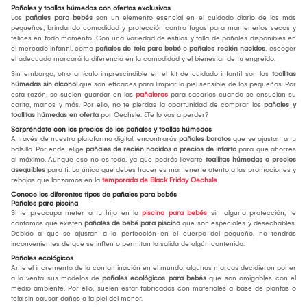
Pañales y toallas húmedas con ofertas exclusivas
Los
pañales para bebés
son un elemento esencial en el cuidado diario de los más
pequeños, brindando comodidad y protección contra fugas para mantenerlos secos y
felices en todo momento. Con una variedad de estilos y talla de pañales disponibles en
el mercado infantil, como
pañales de tela para bebé
o
pañales recién nacidos
, escoger
el adecuado marcará la diferencia en la comodidad y el bienestar de tu engreído.
Sin embargo, otro artículo imprescindible en el kit de cuidado infantil son las
toallitas
húmedas sin alcohol
que son eficaces para limpiar la piel sensible de los pequeños. Por
esta razón, se suelen guardar en las
pañaleras
para sacarlos cuando se ensucian su
carita, manos y más. Por ello, no te pierdas la oportunidad de comprar los
pañales y
toallitas húmedas en oferta
por Oechsle. ¿Te lo vas a perder?
Sorpréndete con los precios de los pañales y toallas húmedas
A través de nuestra plataforma digital, encontrarás
pañales baratos
que se ajustan a tu
bolsillo. Por ende, elige
pañales de recién nacidos a precios de infarto
para que ahorres
al máximo. Aunque eso no es todo, ya que podrás llevarte
toallitas húmedas a precios
asequibles
para ti. Lo único que debes hacer es mantenerte atento a las promociones y
rebajas que lanzamos en la
temporada de Black Friday Oechsle
.
Conoce los diferentes tipos de pañales para bebés
Pañales para piscina
Si te preocupa meter a tu hijo en la
piscina para bebés
sin alguna protección, te
contamos que existen
pañales de bebé para piscina
que son especiales y desechables.
Debido a que se ajustan a la perfección en el cuerpo del pequeño, no tendrás
inconvenientes de que se inflen o permitan la salida de algún contenido.
Pañales ecológicos
Ante el incremento de la contaminación en el mundo, algunas marcas decidieron poner
a la venta sus modelos de
pañales ecológicos para bebés
que son amigables con el
medio ambiente. Por ello, suelen estar fabricados con materiales a base de plantas o
tela sin causar daños a la piel del menor.