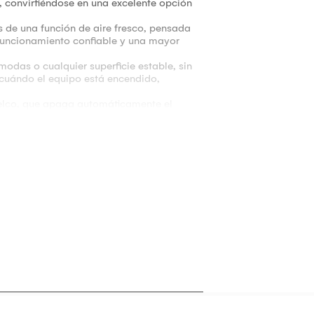
, convirtiéndose en una excelente opción
 de una función de aire fresco, pensada
n funcionamiento confiable y una mayor
modas o cualquier superficie estable, sin
 cuándo el equipo está encendido,
uelco, que apaga automáticamente el
 y dimensiones prácticas hacen que sea
nativa confiable para crear un ambiente