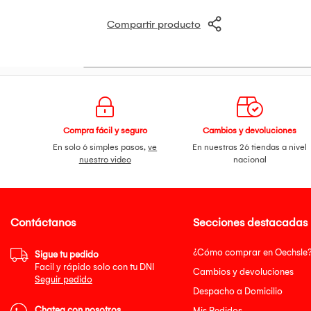
Compartir producto
Compra fácil y seguro
Cambios y devoluciones
En solo 6 simples pasos,
ve
En nuestras 26 tiendas a nivel
nuestro video
nacional
Contáctanos
Secciones destacadas
¿Cómo comprar en Oechsle
Sigue tu pedido
Facil y rápido solo con tu DNI
Cambios y devoluciones
Seguir pedido
Despacho a Domicilio
Chatea con nosotros
Mis Pedidos