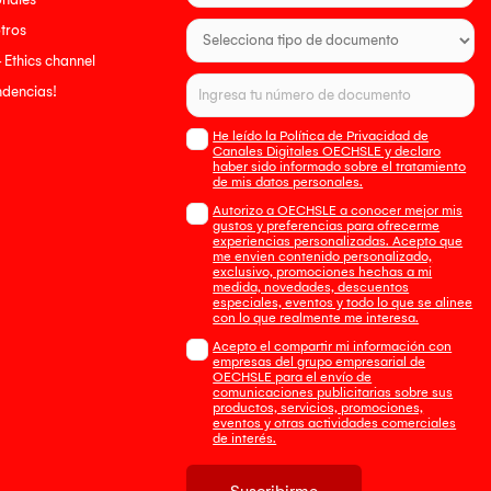
tros
- Ethics channel
endencias!
He leído la Política de Privacidad de
Canales Digitales OECHSLE y declaro
haber sido informado sobre el tratamiento
de mis datos personales.
Autorizo a OECHSLE a conocer mejor mis
gustos y preferencias para ofrecerme
experiencias personalizadas. Acepto que
me envien contenido personalizado,
exclusivo, promociones hechas a mi
medida, novedades, descuentos
especiales, eventos y todo lo que se alinee
con lo que realmente me interesa.
Acepto el compartir mi información con
empresas del grupo empresarial de
OECHSLE para el envío de
comunicaciones publicitarias sobre sus
productos, servicios, promociones,
eventos y otras actividades comerciales
de interés.
Suscribirme