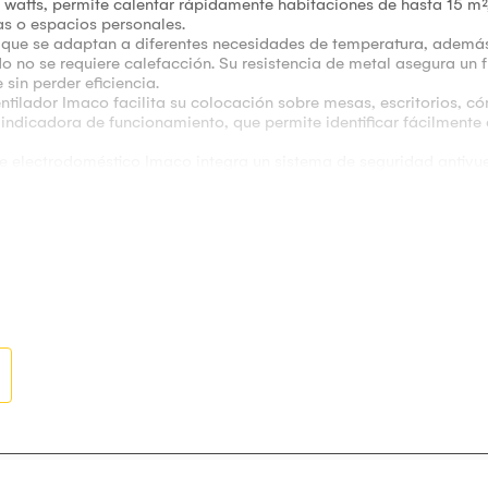
 watts, permite calentar rápidamente habitaciones de hasta 15 m²
nas o espacios personales.
 que se adaptan a diferentes necesidades de temperatura, además
do no se requiere calefacción. Su resistencia de metal asegura u
sin perder eficiencia.
ntilador Imaco facilita su colocación sobre mesas, escritorios, có
indicadora de funcionamiento, que permite identificar fácilmente
te electrodoméstico Imaco integra un sistema de seguridad antiv
reciendo tranquilidad durante su uso diario. Su estructura ligera
o está en uso.
ombina eficiencia, seguridad y diseño funcional, siendo una alter
nte los días fríos.