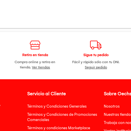
Retiro en tienda
Sigue tu pedido
Compra online y retira en
Fácil y rápido sólo con tu DNI.
tienda.
Ver tiendas
Seguir pedido
Servicio al Cliente
Sobre Oechs
?
Términos y Condiciones Generales
Nosotros
Términos y Condiciones de Promociones
Nuestras tienda
Comerciales
Trabaja con no
Términos y condiciones Marketplace
Ventas instituci