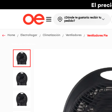
¿Dónde te gustaría recibir tu
pedido?
Home
Electrohogar
Climatización
Ventiladores
Ventiladores Pie
Todos los Productos