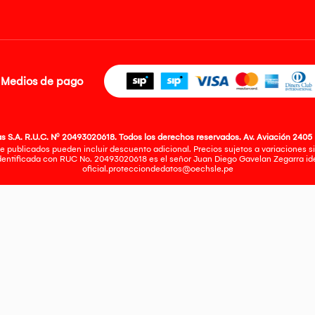
Medios de pago
 S.A. R.U.C. Nº 20493020618. Todos los derechos reservados. Av. Aviación 2405 
e publicados pueden incluir descuento adicional. Precios sujetos a variaciones sin
identificada con RUC No. 20493020618 es el señor Juan Diego Gavelan Zegarra iden
oficial.protecciondedatos@oechsle.pe