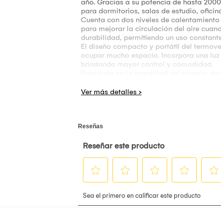
año. Gracias a su potencia de hasta 2000
para dormitorios, salas de estudio, ofici
Cuenta con dos niveles de calentamiento
para mejorar la circulación del aire cuan
durabilidad, permitiendo un uso constante 
El diseño compacto y portátil del termove
ocupar mucho espacio. Incorpora una luz 
brindando mayor control y comodidad.
Pensando en la seguridad del usuario, es
equipo en caso de caídas accidentales, of
fácil de transportar y almacenar cuando n
El Termoventilador Portátil Imaco NF15C c
cálido y acogedor para ti y tu familia dura