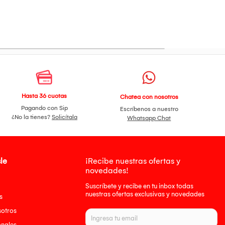
Hasta 36 cuotas
Chatea con nosotros
Pagando con Sip
Escríbenos a nuestro
¿No la tienes?
Solicítala
Whatsapp Chat
le
¡Recibe nuestras ofertas y
novedades!
Suscríbete y recibe en tu inbox todas
nuestras ofertas exclusivas y novedades
s
sotros
onales