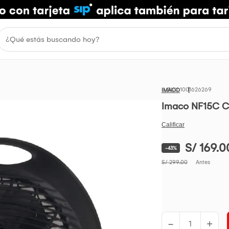
1001626269
IMACO
Imaco NF15C Ca
S/ 169.0
-43%
S/ 299.00
Antes
-
+