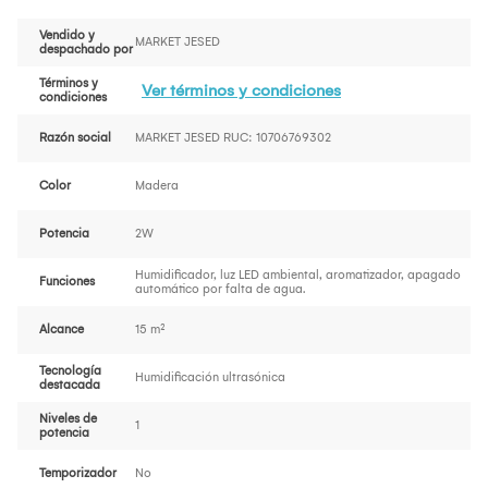
Vendido y
MARKET JESED
despachado por
Términos y
Ver términos y condiciones
condiciones
Razón social
MARKET JESED RUC: 10706769302
Color
Madera
Potencia
2W
Humidificador, luz LED ambiental, aromatizador, apagado
Funciones
automático por falta de agua.
Alcance
15 m²
Tecnología
Humidificación ultrasónica
destacada
Niveles de
1
potencia
Temporizador
No