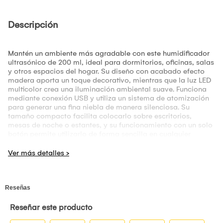
Descripción
Mantén un ambiente más agradable con este humidificador
ultrasónico de 200 ml, ideal para dormitorios, oficinas, salas
y otros espacios del hogar. Su diseño con acabado efecto
madera aporta un toque decorativo, mientras que la luz LED
multicolor crea una iluminación ambiental suave. Funciona
mediante conexión USB y utiliza un sistema de atomización
para generar una fina niebla de manera silenciosa. Su
tamaño compacto facilita colocarlo sobre escritorios,
mesas de noche o estantes, y su funcionamiento con un solo
botón permite utilizarlo de forma sencilla en cualquier
momento.
Características:
Capacidad de 200 ml.
Acabado efecto madera.
Luz LED multicolor de 7 colores.
Humidificación por atomización.
Funcionamiento silencioso.
Alimentación por USB.
Encendido y apagado con un solo botón.