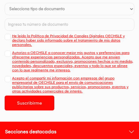
He leído la Política de Privacidad de Canales Digitales OECHSLE y
declaro haber sido informado sobre el tratamiento de mis datos
personales.
Autorizo a OECHSLE a conocer mejor mis gustos y preferencias para
ofrecerme experiencias personalizadas. Acepto que me envien
contenido personalizado, exclusivo, promociones hechas a mi medida,
novedades, descuentos especiales, eventos y todo lo que se alinee
con lo que realmente me interesa.
Acepto el compartir mi información con empresas del grupo
empresarial de OECHSLE para el envío de comunicaciones
publicitarias sobre sus productos, servicios, promociones, eventos y
otras actividades comerciales de interés.
Suscribirme
Secciones destacadas