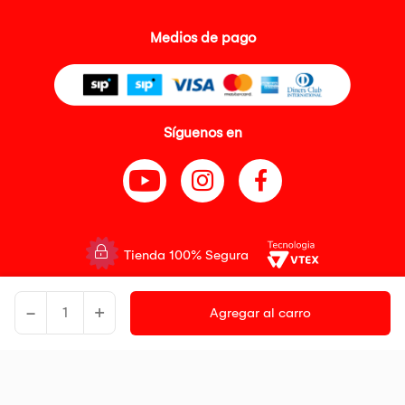
Medios de pago
Síguenos en
Tienda 100% Segura
Tiendas Peruanas S.A. R.U.C. Nº 20493020618. Todos los derechos
-
+
reservados. Av. Aviación 2405 Piso 3, San Borja
Agregar al carro
Precios disponibles solo en www.oechsle.pe. Precios online publicados
pueden incluir descuento adicional. Precios sujetos a variaciones sin
previo aviso. Productos sujetos a disponibilidad de stock
El Oficial de Protección de Datos Personales de Tiendas Peruanas S.A.
identificada con RUC No. 20493020618 es el señor Juan Diego Gavelan
Zegarra identificado con D.N.I. N° 45218133, cuyo correo corporativo de
contacto es
oficial.protecciondedatos@oechsle.pe