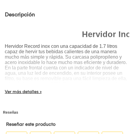
Descripción
Hervidor In
Hervidor Record inox con una capacidad de 1.7 litros
capaz de hervir tus bebidas calientes de una manera
mucho más simple y rápida. Su carcasa polipropileno y
acero inoxidable lo hace mucho mas eficiente y duradero.
En la parte frontal cuenta con un indicador de nivel de
agua, una luz led de encendido, en su interior posee un
filtro, su base es removible para una fácil limpieza de ella,
además tiene un giro 360°. Consta de una potencia de
1200 watts el cual optimiza el funcionamiento de manera
eficiente en cada realización de tus preparaciones.
A tan solo un Clic!