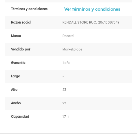
Ver términos y condiciones
Términos y condiciones
Razón social
KENDALL STORE RUC: 20615087549
Marca
Record
Vendido por
Marketplace
Garantía
1 año
Largo
-
Alto
23
Ancho
22
Capacidad
1.7 lt