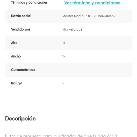
Ver términos y condiciones
Términos y condiciones
Razón social
Master Medic RUC: 20160340534
Vendido por
Marketplace
Alto
11
Ancho
17
Características
-
Incluye
-
Descripción
Filtro de repuesto para purificador de aire Ludga 6108