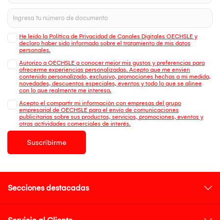
He leído la Política de Privacidad de Canales Digitales OECHSLE y
declaro haber sido informado sobre el tratamiento de mis datos
personales.
Autorizo a OECHSLE a conocer mejor mis gustos y preferencias para
ofrecerme experiencias personalizadas. Acepto que me envien
contenido personalizado, exclusivo, promociones hechas a mi medida,
novedades, descuentos especiales, eventos y todo lo que se alinee
con lo que realmente me interesa.
Acepto el compartir mi información con empresas del grupo
empresarial de OECHSLE para el envío de comunicaciones
publicitarias sobre sus productos, servicios, promociones, eventos y
otras actividades comerciales de interés.
Suscribirme
Secciones destacadas