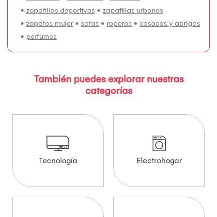
•
zapatillas deportivas
•
zapatillas urbanas
•
zapatos mujer
•
sofas
•
roperos
•
casacas y abrigos
•
perfumes
También puedes explorar nuestras
categorías
Tecnología
Electrohogar