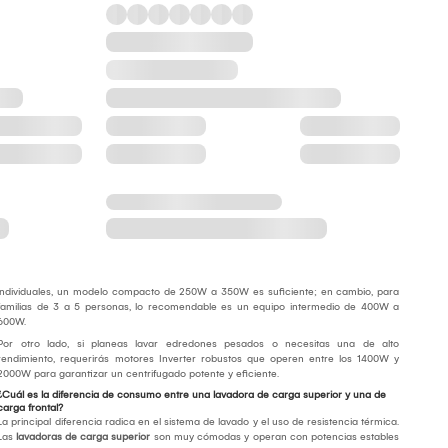
individuales, un modelo compacto de 250W a 350W es suficiente; en cambio, para
familias de 3 a 5 personas, lo recomendable es un equipo intermedio de 400W a
600W.
Por otro lado, si planeas lavar edredones pesados o necesitas una de alto
rendimiento, requerirás motores Inverter robustos que operen entre los 1400W y
2000W para garantizar un centrifugado potente y eficiente.
¿Cuál es la diferencia de consumo entre una lavadora de carga superior y una de
carga frontal?
La principal diferencia radica en el sistema de lavado y el uso de resistencia térmica.
Las
lavadoras de carga superior
son muy cómodas y operan con potencias estables