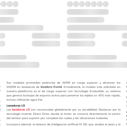
Sus modelos promedian potencias de 500W en carga superior y alcanzan los
e
2000W en lavasecas de
lavadora frontal
. Actualmente, el modelo más solicitado en
y
nuestra plataforma es el de carga superior con tecnología Ecobubble, un sistema
que genera burbujas de espuma activa para penetrar los tejidos un 40% más rápido,
incluso utilizando agua fría.
e
a
Lavadoras LG
l
Las
lavadoras LG
son reconocidas globalmente por su durabilidad. Destacan por la
tecnología Inverter Direct Drive, donde el motor se conecta directamente al centro
del tambor para suprimir por completo los ruidos y las vibraciones molestas.
e
e
Incorpora además el sistema de inteligencia artificial AI DD, que analiza el peso y la