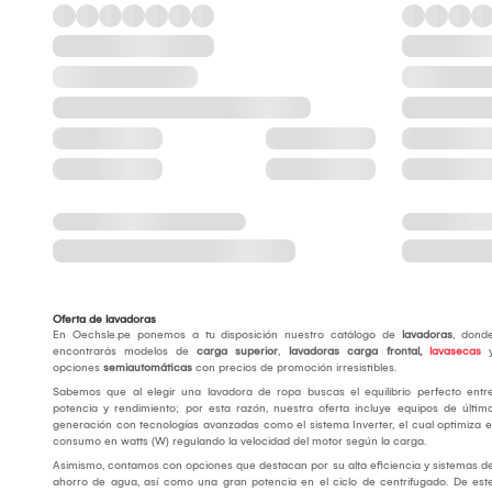
Oferta de lavadoras
En Oechsle.pe ponemos a tu disposición nuestro catálogo de
lavadoras
, dond
encontrarás modelos de
carga superior
,
lavadoras
carga frontal,
lavasecas
opciones
semiautomáticas
con precios de promoción irresistibles.
Sabemos que al elegir una lavadora de ropa buscas el equilibrio perfecto entr
potencia y rendimiento; por esta razón, nuestra oferta incluye equipos de últim
generación con tecnologías avanzadas como el sistema Inverter, el cual optimiza e
consumo en watts (W) regulando la velocidad del motor según la carga.
Asimismo, contamos con opciones que destacan por su alta eficiencia y sistemas d
ahorro de agua, así como una gran potencia en el ciclo de centrifugado. De est