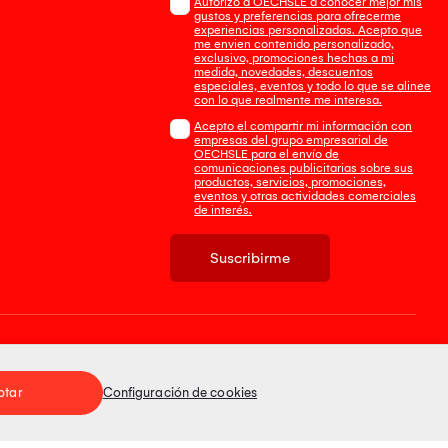
Autorizo a OECHSLE a conocer mejor mis
gustos y preferencias para ofrecerme
experiencias personalizadas. Acepto que
me envien contenido personalizado,
exclusivo, promociones hechas a mi
medida, novedades, descuentos
especiales, eventos y todo lo que se alinee
con lo que realmente me interesa.
Acepto el compartir mi información con
empresas del grupo empresarial de
OECHSLE para el envío de
comunicaciones publicitarias sobre sus
productos, servicios, promociones,
eventos y otras actividades comerciales
de interés.
Suscribirme
Tienda 100% Segura
ptar
Configuración de cookies