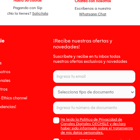
Hasta 36 cuotas
Chatea con nosotros
Pagando con Sip
Escríbenos a nuestro
¿No la tienes?
Solicítala
Whatsapp Chat
le
¡Recibe nuestras ofertas y
novedades!
Suscríbete y recibe en tu inbox todas
nuestras ofertas exclusivas y novedades
s
sotros
onales
tros
- Ethics channel
endencias!
He leído la Política de Privacidad de
Canales Digitales OECHSLE y declaro
haber sido informado sobre el tratamiento
de mis datos personales.