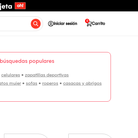
0
Iniciar sesión
Carrito
 búsquedas populares
•
celulares
•
zapatillas deportivas
atos mujer
•
sofas
•
roperos
•
casacas y abrigos