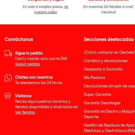
En solo 6 simples pasos,
ve
En nuestras 26 tiendas a nivel
nuestro video
nacional
Contáctanos
Secciones destacadas
¿Cómo comprar en Oechsle
Sigue tu pedido
Facil y rápido solo con tu DNI
Cambios y devoluciones
Seguir pedido
Despacho a Domicilio
Chatea con nosotros
Mis Pedidos
Te atendemos las 24 horas
Devoluciones sin salir de cas
Super Garantía
Visítanos
Revisa aquí nuestros horarios y
Garantía Decohogar
tiendas disponibles a nivel nacional
Garantía en Electro y Máqui
Ver tiendas
Deporte
Gestión de Residuos de Apar
Eléctricos y Electrónicos (RA