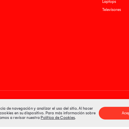
Laptops
Televisores
Medios de pago
a de navegación y analizar el uso del sitio. Al hacer
e cookies en su dispositivo. Para más información sobre
Ace
itamos a revisar nuestra
Política de Cookies
.