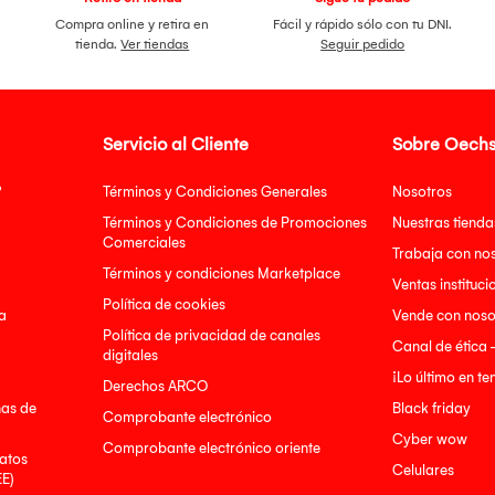
Compra online y retira en
Fácil y rápido sólo con tu DNI.
tienda.
Ver tiendas
Seguir pedido
Servicio al Cliente
Sobre Oechs
?
Términos y Condiciones Generales
Nosotros
Términos y Condiciones de Promociones
Nuestras tienda
Comerciales
Trabaja con no
Términos y condiciones Marketplace
Ventas instituci
Política de cookies
a
Vende con noso
Política de privacidad de canales
Canal de ética 
digitales
¡Lo último en t
Derechos ARCO
nas de
Black friday
Comprobante electrónico
Cyber wow
Comprobante electrónico oriente
atos
Celulares
EE)