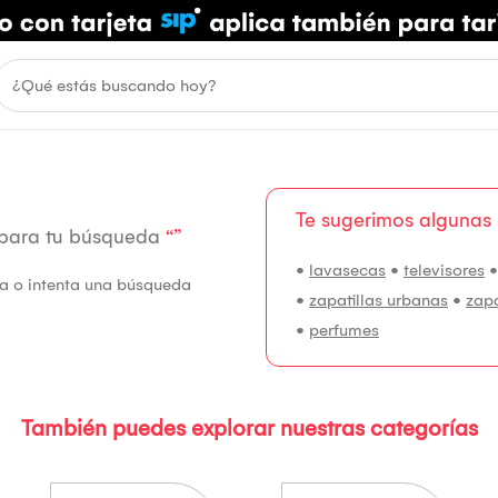
Te sugerimos algunas
 para tu búsqueda
“”
•
lavasecas
•
televisores
fía o intenta una búsqueda
•
zapatillas urbanas
•
zap
•
perfumes
También puedes explorar nuestras categorías