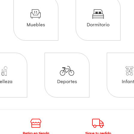
Muebles
Dormitorio
elleza
Deportes
Infant
Retiro en tienda
Sigue tu pedido