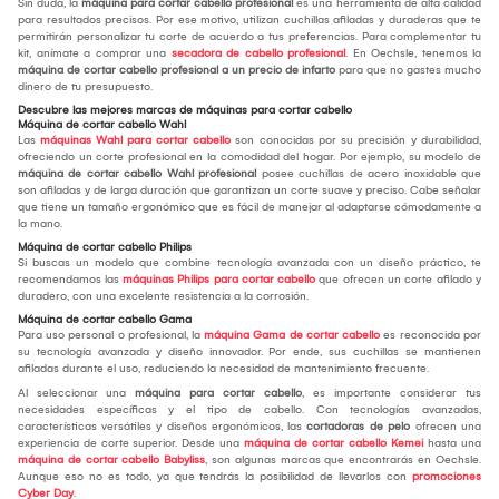
Sin duda, la
máquina para cortar cabello profesional
es una herramienta de alta calidad
para resultados precisos. Por ese motivo, utilizan cuchillas afiladas y duraderas que te
permitirán personalizar tu corte de acuerdo a tus preferencias. Para complementar tu
kit, anímate a comprar una
secadora de cabello profesional
. En Oechsle, tenemos la
máquina de cortar cabello profesional a un precio de infarto
para que no gastes mucho
dinero de tu presupuesto.
Descubre las mejores marcas de máquinas para cortar cabello
Máquina de cortar cabello Wahl
Las
máquinas Wahl para cortar cabello
son conocidas por su precisión y durabilidad,
ofreciendo un corte profesional en la comodidad del hogar. Por ejemplo, su modelo de
máquina de cortar cabello Wahl profesional
posee cuchillas de acero inoxidable que
son afiladas y de larga duración que garantizan un corte suave y preciso. Cabe señalar
que tiene un tamaño ergonómico que es fácil de manejar al adaptarse cómodamente a
la mano.
Máquina de cortar cabello Philips
Si buscas un modelo que combine tecnología avanzada con un diseño práctico, te
recomendamos las
máquinas Philips para cortar cabello
que ofrecen un corte afilado y
duradero, con una excelente resistencia a la corrosión.
Máquina de cortar cabello Gama
Para uso personal o profesional, la
máquina Gama de cortar cabello
es reconocida por
su tecnología avanzada y diseño innovador. Por ende, sus cuchillas se mantienen
afiladas durante el uso, reduciendo la necesidad de mantenimiento frecuente.
Al seleccionar una
máquina para cortar cabello
, es importante considerar tus
necesidades específicas y el tipo de cabello. Con tecnologías avanzadas,
características versátiles y diseños ergonómicos, las
cortadoras de pelo
ofrecen una
experiencia de corte superior. Desde una
máquina de cortar cabello Kemei
hasta una
máquina de cortar cabello Babyliss
, son algunas marcas que encontrarás en Oechsle.
Aunque eso no es todo, ya que tendrás la posibilidad de llevarlos con
promociones
Cyber Day
.