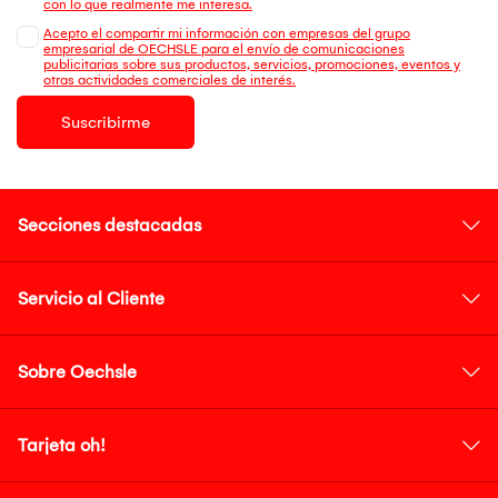
con lo que realmente me interesa.
Acepto el compartir mi información con empresas del grupo
empresarial de OECHSLE para el envío de comunicaciones
publicitarias sobre sus productos, servicios, promociones, eventos y
otras actividades comerciales de interés.
Suscribirme
Secciones destacadas
Servicio al Cliente
Sobre Oechsle
Tarjeta oh!