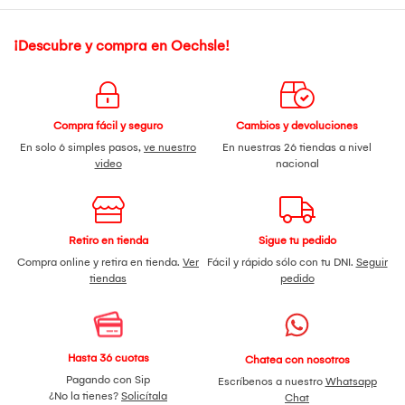
¡Descubre y compra en Oechsle!
Compra fácil y seguro
Cambios y devoluciones
En solo 6 simples pasos,
ve nuestro
En nuestras 26 tiendas a nivel
video
nacional
Retiro en tienda
Sigue tu pedido
Compra online y retira en tienda.
Ver
Fácil y rápido sólo con tu DNI.
Seguir
tiendas
pedido
Hasta 36 cuotas
Chatea con nosotros
Pagando con Sip
Escríbenos a nuestro
Whatsapp
¿No la tienes?
Solicítala
Chat