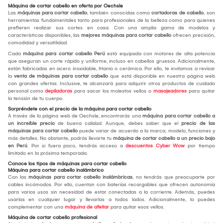
Máquina de cortar cabello en oferta por Oechsle
Las
máquinas para cortar cabello
, también conocidas como
cortadoras de cabello
, son
herramientas fundamentales tanto para profesionales de la belleza como para quienes
prefieren realizar sus cortes en casa. Con una amplia gama de modelos y
características disponibles, las
mejores máquinas para cortar cabello
ofrecen precisión,
comodidad y versatilidad.
Cada
máquina para cortar cabello Perú
está equipada con motores de alta potencia
que aseguran un corte rápido y uniforme, incluso en cabellos gruesos. Adicionalmente,
están fabricadas en acero inoxidable, titanio o cerámica. Por ello, te invitamos a revisar
la
venta de máquinas para cortar cabello
que está disponible en nuestra página web
con grandes ofertas. Inclusive, te alcanzará para adquirir otros productos de cuidado
personal como
depiladoras
para sacar los molestos vellos o
masajeadores
para quitar
la tensión de tu cuerpo.
Sorpréndete con el precio de la máquina para cortar cabello
A través de la página web de Oechsle, encontrarás una
máquina para cortar cabello a
un increíble precio
de buena calidad. Aunque, debes saber que el
precio de las
máquinas para cortar cabello
puede variar de acuerdo a la marca, modelo, funciones y
más detalles. No obstante, podrás llevarte tu
máquina de cortar cabello a un precio bajo
en Perú
. Por si fuera poco, tendrás acceso a
descuentos Cyber Wow
por tiempo
limitado en la próxima temporada.
Conoce los tipos de máquinas para cortar cabello
Máquina para cortar cabello inalámbrico
Con las
máquinas para cortar cabello inalámbricas
, no tendrás que preocuparte por
cables incómodos. Por ello, cuentan con baterías recargables que ofrecen autonomía
para varios usos sin necesidad de estar conectadas a la corriente. Además, puedes
usarlas en cualquier lugar y llevarlas a todos lados. Adicionalmente, lo puedes
complementar con una
máquina de afeitar
para quitar esos vellos.
Máquina de cortar cabello profesional