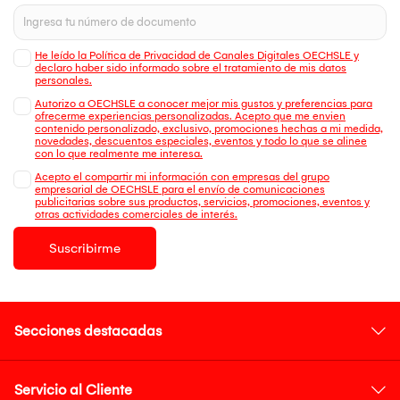
He leído la Política de Privacidad de Canales Digitales OECHSLE y
declaro haber sido informado sobre el tratamiento de mis datos
personales.
Autorizo a OECHSLE a conocer mejor mis gustos y preferencias para
ofrecerme experiencias personalizadas. Acepto que me envien
contenido personalizado, exclusivo, promociones hechas a mi medida,
novedades, descuentos especiales, eventos y todo lo que se alinee
con lo que realmente me interesa.
Acepto el compartir mi información con empresas del grupo
empresarial de OECHSLE para el envío de comunicaciones
publicitarias sobre sus productos, servicios, promociones, eventos y
otras actividades comerciales de interés.
Suscribirme
Secciones destacadas
Servicio al Cliente