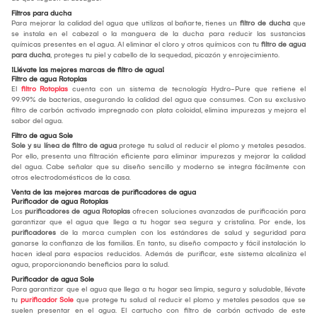
Filtros para ducha
Para mejorar la calidad del agua que utilizas al bañarte, tienes un
filtro de ducha
que
se instala en el cabezal o la manguera de la ducha para reducir las sustancias
químicas presentes en el agua. Al eliminar el cloro y otros químicos con tu
filtro de agua
para ducha
, proteges tu piel y cabello de la sequedad, picazón y enrojecimiento.
¡Llévate las mejores marcas de filtro de agua!
Filtro de agua Rotoplas
El
filtro Rotoplas
cuenta con un sistema de tecnología Hydro-Pure que retiene el
99.99% de bacterias, asegurando la calidad del agua que consumes. Con su exclusivo
filtro de carbón activado impregnado con plata coloidal, elimina impurezas y mejora el
sabor del agua.
Filtro de agua Sole
Sole y su línea de filtro
de agua
protege tu salud al reducir el plomo y metales pesados.
Por ello, presenta una filtración eficiente para eliminar impurezas y mejorar la calidad
del agua. Cabe señalar que su diseño sencillo y moderno se integra fácilmente con
otros electrodomésticos de la casa.
Venta de las mejores marcas de purificadores de agua
Purificador de agua Rotoplas
Los
purificadores de agua Rotoplas
ofrecen soluciones avanzadas de purificación para
garantizar que el agua que llega a tu hogar sea segura y cristalina. Por ende, los
purificadores
de la marca cumplen con los estándares de salud y seguridad para
ganarse la confianza de las familias. En tanto, su diseño compacto y fácil instalación lo
hacen ideal para espacios reducidos. Además de purificar, este sistema alcaliniza el
agua, proporcionando beneficios para la salud.
Purificador de agua Sole
Para garantizar que el agua que llega a tu hogar sea limpia, segura y saludable, llévate
tu
purificador Sole
que protege tu salud al reducir el plomo y metales pesados que se
suelen presentar en el agua. El cartucho con filtro de carbón activado de este