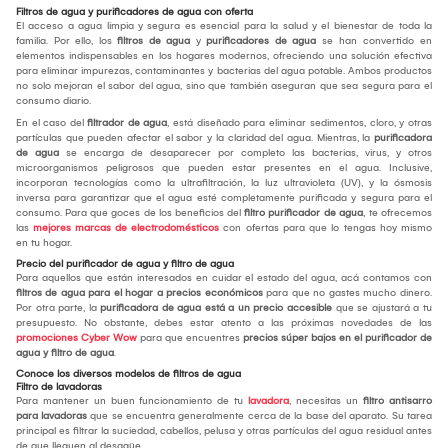
Filtros de agua y purificadores de agua con oferta
El acceso a agua limpia y segura es esencial para la salud y el bienestar de toda la
familia. Por ello, los
filtros de agua
y
purificadores de agua
se han convertido en
elementos indispensables en los hogares modernos, ofreciendo una solución efectiva
para eliminar impurezas, contaminantes y bacterias del agua potable. Ambos productos
no solo mejoran el sabor del agua, sino que también aseguran que sea segura para el
consumo diario.
En el caso del
filtrador de agua
, está diseñado para eliminar sedimentos, cloro, y otras
partículas que pueden afectar el sabor y la claridad del agua. Mientras, la
purificadora
de agua
se encarga de desaparecer por completo las bacterias, virus, y otros
microorganismos peligrosos que pueden estar presentes en el agua. Inclusive,
incorporan tecnologías como la ultrafiltración, la luz ultravioleta (UV), y la ósmosis
inversa para garantizar que el agua esté completamente purificada y segura para el
consumo. Para que goces de los beneficios del
filtro purificador de agua
, te ofrecemos
las
mejores marcas de electrodomésticos
con ofertas para que lo tengas hoy mismo
en tu hogar.
Precio del purificador de agua y filtro de agua
Para aquellos que están interesados en cuidar el estado del agua, acá contamos con
filtros de agua para el hogar a precios económicos
para que no gastes mucho dinero.
Por otra parte, la
purificadora de agua está a un precio accesible
que se ajustará a tu
presupuesto. No obstante, debes estar atento a las próximas novedades de las
promociones Cyber Wow
para que encuentres
precios súper bajos en el purificador de
agua y filtro de agua
.
Conoce los diversos modelos de filtros de agua
Filtro de lavadoras
Para mantener un buen funcionamiento de tu
lavadora
, necesitas un
filtro antisarro
para lavadoras
que se encuentra generalmente cerca de la base del aparato. Su tarea
principal es filtrar la suciedad, cabellos, pelusa y otras partículas del agua residual antes
de que lleguen al desagüe.