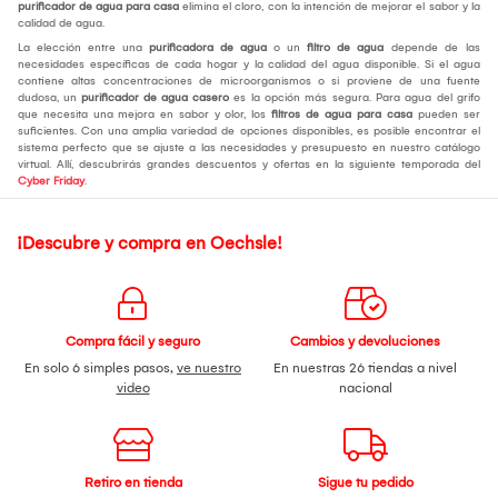
purificador de agua para casa
elimina el cloro, con la intención de mejorar el sabor y la
calidad de agua.
La elección entre una
purificadora de agua
o un
filtro de agua
depende de las
necesidades específicas de cada hogar y la calidad del agua disponible. Si el agua
contiene altas concentraciones de microorganismos o si proviene de una fuente
dudosa, un
purificador de agua casero
es la opción más segura. Para agua del grifo
que necesita una mejora en sabor y olor, los
filtros de agua para casa
pueden ser
suficientes. Con una amplia variedad de opciones disponibles, es posible encontrar el
sistema perfecto que se ajuste a las necesidades y presupuesto en nuestro catálogo
virtual. Allí, descubrirás grandes descuentos y ofertas en la siguiente temporada del
Cyber Friday
.
¡Descubre y compra en Oechsle!
Compra fácil y seguro
Cambios y devoluciones
En solo 6 simples pasos,
ve nuestro
En nuestras 26 tiendas a nivel
video
nacional
Retiro en tienda
Sigue tu pedido