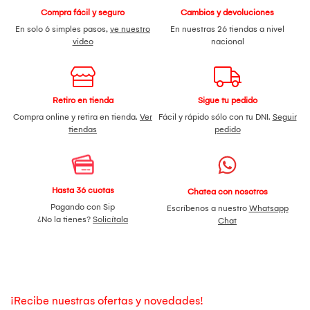
Compra fácil y seguro
Cambios y devoluciones
En solo 6 simples pasos,
ve nuestro
En nuestras 26 tiendas a nivel
video
nacional
Retiro en tienda
Sigue tu pedido
Compra online y retira en tienda.
Ver
Fácil y rápido sólo con tu DNI.
Seguir
tiendas
pedido
Hasta 36 cuotas
Chatea con nosotros
Pagando con Sip
Escríbenos a nuestro
Whatsapp
¿No la tienes?
Solicítala
Chat
¡Recibe nuestras ofertas y novedades!