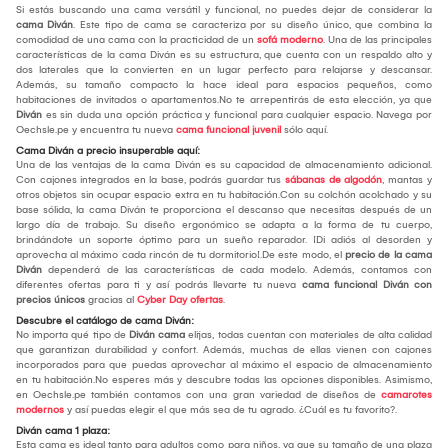
Si estás buscando una cama versátil y funcional, no puedes dejar de considerar la
cama Diván
. Este tipo de cama se caracteriza por su diseño único, que combina la
comodidad de una cama con la practicidad de un
sofá moderno
. Una de las principales
características de la cama Diván es su estructura, que cuenta con un respaldo alto y
dos laterales que la convierten en un lugar perfecto para relajarse y descansar.
Además, su tamaño compacto la hace ideal para espacios pequeños, como
habitaciones de invitados o apartamentos.No te arrepentirás de esta elección, ya que
Diván
es sin duda una opción práctica y funcional para cualquier espacio. Navega por
Oechsle.pe y encuentra tu nueva
cama funcional juvenil
sólo aquí.
Cama Diván a precio insuperable aquí:
Una de las ventajas de la cama Diván es su capacidad de almacenamiento adicional.
Con cajones integrados en la base, podrás guardar tus
sábanas de algodón
, mantas y
otros objetos sin ocupar espacio extra en tu habitación.Con su colchón acolchado y su
base sólida, la cama Diván te proporciona el descanso que necesitas después de un
largo día de trabajo. Su diseño ergonómico se adapta a la forma de tu cuerpo,
brindándote un soporte óptimo para un sueño reparador. ¡Di adiós al desorden y
aprovecha al máximo cada rincón de tu dormitorio!.De este modo, el
precio de la cama
Diván
dependerá de las características de cada modelo. Además, contamos con
diferentes ofertas para ti y así podrás llevarte tu nueva
cama funcional Diván con
precios únicos
gracias al
Cyber Day ofertas
.
Descubre el catálogo de cama Diván:
No importa qué tipo de
Diván cama
elijas, todas cuentan con materiales de alta calidad
que garantizan durabilidad y confort. Además, muchas de ellas vienen con cajones
incorporados para que puedas aprovechar al máximo el espacio de almacenamiento
en tu habitación.No esperes más y descubre todas las opciones disponibles. Asimismo,
en Oechsle.pe también contamos con una gran variedad de diseños de
camarotes
modernos
y así puedas elegir el que más sea de tu agrado. ¿Cuál es tu favorito?.
Diván cama 1 plaza:
Esta cama es ideal tanto para adultos como para niños, ya que su tamaño de una plaza