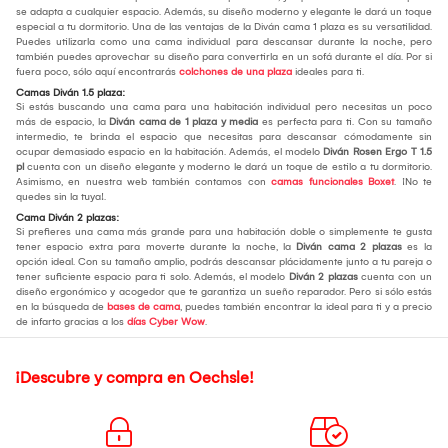
se adapta a cualquier espacio. Además, su diseño moderno y elegante le dará un toque
especial a tu dormitorio. Una de las ventajas de la Diván cama 1 plaza es su versatilidad.
Puedes utilizarla como una cama individual para descansar durante la noche, pero
también puedes aprovechar su diseño para convertirla en un sofá durante el día. Por si
fuera poco, sólo aquí encontrarás
colchones de una plaza
ideales para ti.
Camas Diván 1.5 plaza:
Si estás buscando una cama para una habitación individual pero necesitas un poco
más de espacio, la
Diván cama de 1 plaza y media
es perfecta para ti. Con su tamaño
intermedio, te brinda el espacio que necesitas para descansar cómodamente sin
ocupar demasiado espacio en la habitación. Además, el modelo
Diván Rosen Ergo T 1.5
pl
cuenta con un diseño elegante y moderno le dará un toque de estilo a tu dormitorio.
Asimismo, en nuestra web también contamos con
camas funcionales Boxet
. ¡No te
quedes sin la tuya!.
Cama Diván 2 plazas:
Si prefieres una cama más grande para una habitación doble o simplemente te gusta
tener espacio extra para moverte durante la noche, la
Diván cama 2 plazas
es la
opción ideal. Con su tamaño amplio, podrás descansar plácidamente junto a tu pareja o
tener suficiente espacio para ti solo. Además, el modelo
Diván 2 plazas
cuenta con un
diseño ergonómico y acogedor que te garantiza un sueño reparador. Pero si sólo estás
en la búsqueda de
bases de cama
, puedes también encontrar la ideal para ti y a precio
de infarto gracias a los
días Cyber Wow
.
¡Descubre y compra en Oechsle!