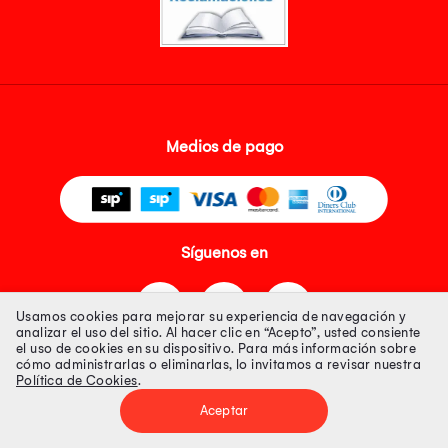
Medios de pago
Síguenos en
Usamos cookies para mejorar su experiencia de navegación y
analizar el uso del sitio. Al hacer clic en “Acepto”, usted consiente
el uso de cookies en su dispositivo. Para más información sobre
cómo administrarlas o eliminarlas, lo invitamos a revisar nuestra
Política de Cookies
.
Tienda 100% Segura
Aceptar
Tiendas Peruanas S.A. R.U.C. Nº 20493020618. Todos los derechos
reservados. Av. Aviación 2405 Piso 3, San Borja