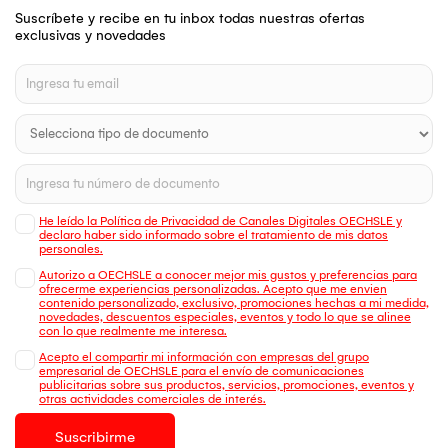
Suscríbete y recibe en tu inbox todas nuestras ofertas
exclusivas y novedades
He leído la Política de Privacidad de Canales Digitales OECHSLE y
declaro haber sido informado sobre el tratamiento de mis datos
personales.
Autorizo a OECHSLE a conocer mejor mis gustos y preferencias para
ofrecerme experiencias personalizadas. Acepto que me envien
contenido personalizado, exclusivo, promociones hechas a mi medida,
novedades, descuentos especiales, eventos y todo lo que se alinee
con lo que realmente me interesa.
Acepto el compartir mi información con empresas del grupo
empresarial de OECHSLE para el envío de comunicaciones
publicitarias sobre sus productos, servicios, promociones, eventos y
otras actividades comerciales de interés.
Suscribirme