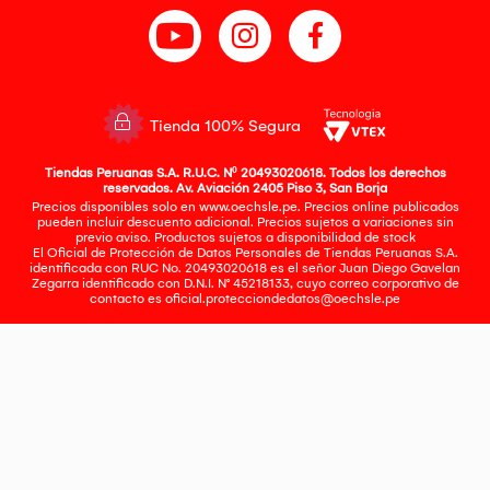
Tienda 100% Segura
Tiendas Peruanas S.A. R.U.C. Nº 20493020618. Todos los derechos
reservados. Av. Aviación 2405 Piso 3, San Borja
Precios disponibles solo en www.oechsle.pe. Precios online publicados
pueden incluir descuento adicional. Precios sujetos a variaciones sin
previo aviso. Productos sujetos a disponibilidad de stock
El Oficial de Protección de Datos Personales de Tiendas Peruanas S.A.
identificada con RUC No. 20493020618 es el señor Juan Diego Gavelan
Zegarra identificado con D.N.I. N° 45218133, cuyo correo corporativo de
contacto es
oficial.protecciondedatos@oechsle.pe