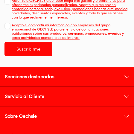
Autorizo a OECHSLE a conocer mejor mis gustos y preferencias para
ofrecerme experiencias personalizadas. Acepto que me envien
contenido personalizado, exclusivo, promociones hechas a mi medida,
novedades, descuentos especiales, eventos y todo lo que se alinee
con lo que realmente me interesa.
Acepto el compartir mi información con empresas del grupo
empresarial de OECHSLE para el envío de comunicaciones
publicitarias sobre sus productos, servicios, promociones, eventos y
otras actividades comerciales de interés.
Suscribirme
Secciones destacadas
Servicio al Cliente
Sobre Oechsle