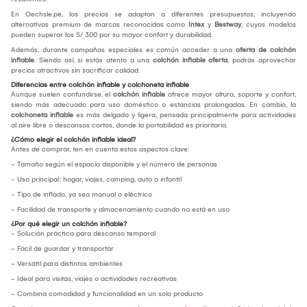
En Oechsle.pe, los precios se adaptan a diferentes presupuestos, incluyendo
alternativas premium de marcas reconocidas como
Intex
y
Bestway
, cuyos modelos
pueden superar los S/ 300 por su mayor confort y durabilidad.
Además, durante campañas especiales es común acceder a una
oferta de colchón
inflable
. Siendo así, si estás atento a una
colchón inflable oferta
, podrás aprovechar
precios atractivos sin sacrificar calidad.
Diferencias entre colchón inflable y colchoneta inflable
Aunque suelen confundirse, el
colchón inflable
ofrece mayor altura, soporte y confort,
siendo más adecuado para uso doméstico o estancias prolongadas. En cambio, la
colchoneta inflable
es más delgada y ligera, pensada principalmente para actividades
al aire libre o descansos cortos, donde la portabilidad es prioritaria.
¿Cómo elegir el colchón inflable ideal?
Antes de comprar, ten en cuenta estos aspectos clave:
- Tamaño según el espacio disponible y el número de personas
- Uso principal: hogar, viajes, camping, auto o infantil
- Tipo de inflado, ya sea manual o eléctrico
- Facilidad de transporte y almacenamiento cuando no está en uso
¿Por qué elegir un colchón inflable?
- Solución práctica para descanso temporal
- Fácil de guardar y transportar
- Versátil para distintos ambientes
- Ideal para visitas, viajes o actividades recreativas
- Combina comodidad y funcionalidad en un solo producto