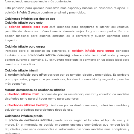
favoreciendo una experiencia más confortable.
Está pensado para quienes necesitan más espacio y buscan un descanso relajado. El
colchón inflable 2 plazas
combina amplitud y practicidad.
Colchones inflables por tipo de uso
Colchón inflable para auto
El
colchón inflable para auto
está diseñado para adaptarse al interior del vehículo,
permitiendo descansar cómodamente durante viajes largos o escapadas. Es una
opción funcional para quienes disfrutan de la carretera y buscan optimizar cada
trayecto.
Colchón inflable para carpa
Pensado para el descanso en exteriores, el
colchón inflable para carpa
, conocido
también como
colchoneta inflable camping
, ofrece aislamiento del suelo y mayor
confort durante el camping. Su estructura resistente lo convierte en un aliado ideal para
aventuras al aire libre.
Colchón inflable infantil
El
colchón inflable para niños
destaca por su tamaño, diseño y practicidad. Es perfecto
para pijamadas, juegos o viajes familiares, brindando comodidad y seguridad para los
más pequeños.
Marcas destacadas de colchones inflables
-
Colchón inflable Intex
: reconocido por su resistencia, confort y variedad de modelos
diseñados tanto para el hogar como para exteriores.
-
Colchones inflables Bestway
: destacan por su diseño funcional, materiales durables y
soluciones prácticas para distintos tipos de uso.
Colchones inflables precio
El
precio de colchones inflables
puede variar según el tamaño, el tipo de uso y la
marca. En el mercado, es posible encontrar opciones económicas que rondan los S/
80, ideales para usos ocasionales o individuales, así como modelos más completos y
resistentes.