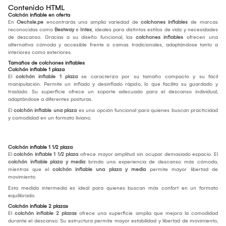
Contenido HTML
Colchón inflable en oferta
En
Oechsle.pe
encontrarás una amplia variedad de
colchones inflables
de marcas
reconocidas como
Bestway
e
Intex
, ideales para distintos estilos de vida y necesidades
de descanso. Gracias a su diseño funcional, los
colchones inflables
ofrecen una
alternativa cómoda y accesible frente a camas tradicionales, adaptándose tanto a
interiores como exteriores.
Tamaños de colchones inflables
Colchón inflable 1 plaza
El
colchón inflable 1 plaza
se caracteriza por su tamaño compacto y su fácil
manipulación. Permite un inflado y desinflado rápido, lo que facilita su guardado y
traslado. Su superficie ofrece un soporte adecuado para el descanso individual,
adaptándose a diferentes posturas.
El
colchón inflable una plaza
es una opción funcional para quienes buscan practicidad
y comodidad en un formato liviano.
Colchón inflable 1 1/2 plaza
El
colchón inflable 1 1/2 plaza
ofrece mayor amplitud sin ocupar demasiado espacio. El
colchón inflable plaza y media
brinda una experiencia de descanso más cómoda,
mientras que el
colchón inflable una plaza y media
permite mayor libertad de
movimiento.
Esta medida intermedia es ideal para quienes buscan más confort en un formato
equilibrado.
Colchón inflable 2 plazas
El
colchón inflable 2 plazas
ofrece una superficie amplia que mejora la comodidad
durante el descanso. Su estructura permite mayor estabilidad y libertad de movimiento,