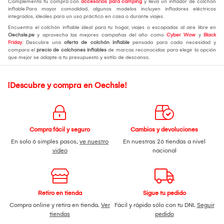
Complementa tu compra con
accesorios para camping
y lleva un inflador de colchón
inflable.Para mayor comodidad, algunos modelos incluyen infladores eléctricos
integrados, ideales para un uso práctico en casa o durante viajes.
Encuentra el colchón inflable ideal para tu hogar, viajes o escapadas al aire libre en
Oechsle.pe
y aprovecha las mejores campañas del año como
Cyber Wow
y
Black
Friday
. Descubre una
oferta de colchón inflable
pensada para cada necesidad y
compara el
precio de colchones inflables
de marcas reconocidas para elegir la opción
que mejor se adapte a tu presupuesto y estilo de descanso.
¡Descubre y compra en Oechsle!
Compra fácil y seguro
Cambios y devoluciones
En solo 6 simples pasos,
ve nuestro
En nuestras 26 tiendas a nivel
video
nacional
Retiro en tienda
Sigue tu pedido
Compra online y retira en tienda.
Ver
Fácil y rápido sólo con tu DNI.
Seguir
tiendas
pedido