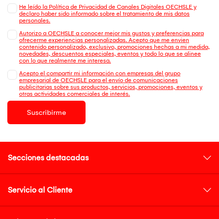
He leído la Política de Privacidad de Canales Digitales OECHSLE y
declaro haber sido informado sobre el tratamiento de mis datos
personales.
Autorizo a OECHSLE a conocer mejor mis gustos y preferencias para
ofrecerme experiencias personalizadas. Acepto que me envien
contenido personalizado, exclusivo, promociones hechas a mi medida,
novedades, descuentos especiales, eventos y todo lo que se alinee
con lo que realmente me interesa.
Acepto el compartir mi información con empresas del grupo
empresarial de OECHSLE para el envío de comunicaciones
publicitarias sobre sus productos, servicios, promociones, eventos y
otras actividades comerciales de interés.
Suscribirme
Secciones destacadas
Servicio al Cliente