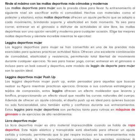
Rinde al máximo con las mallas deportivas más cómodas y modernas
Las
mallas deportivas para mujer
son la prenda clave para llevar tu entrenamiento al
siguiente nivel sin sacrificar estilo ni comodidad. Hechas con materiales como el
poliéster y elastano, estas
mallas deportivas
ofrecen un ajuste perfecto que se adapta a
cada movimiento, brindando soporte y elasticidad en todo momento. Ya sea para
correr, entrenar en el gimnasio o disfrutar de actividades al aire libre, las mallas
deportivas son una opción versátil y moderna para cualquier ocasión. ¡Elige las mejores
mallas deportivas y siéntete increíble mientras te ejercitas!
Leggins deportivos mujer
Los leggins deportivos para mujer se han convertido en una de las prendas más
esenciales para quienes practican actividad física. Ofrecen una excelente combinación
de comodidad, elasticidad y resistencia, permitiendo total libertad de movimiento
durante cualquier ejercicio. Ya sea para hacer yoga, correr, entrenar en el gimnasio o
incluso para un look casual y deportivo, este modelo de
leggin de deporte para mujer
son la opción ideal.
Leggins deportivos mujer Push Up
Los leggins deportivos mujer push up, están pensados para aquellas que buscan
realzar su figura mientras practican ejercicio. Gracias a sus costuras estratégicas y
tejidos de compresión, estos
leggins
ofrecen un efecto moldeador que levanta y
tonifica, proporcionando un efecto visual que resalta las curvas naturales del cuerpo.
Además de ofrecer un ajuste cómodo, el diseño push up es ideal para quienes buscan
no solo funcionalidad, sino también estilo y confianza durante sus entrenamientos.
Estos
leggins para mujer deportivos
son perfectos tanto para rutinas en
máquinas de
gimnasio
o de ejercicios de alto rendimientos.
Licra deportiva mujer
La licra deportiva mujer es otro material imprescindible cuando se habla de
ropa
deportiva
. Este tejido elástico y transpirable está diseñado para ofrecer un ajuste
ceñido y cómodo, permitiendo que la piel respire incluso en los entrenamientos más
intensos. Además, la licra deportiva tiene propiedades que permiten mantener la