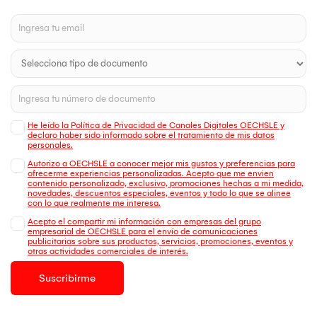
He leído la Política de Privacidad de Canales Digitales OECHSLE y
declaro haber sido informado sobre el tratamiento de mis datos
personales.
Autorizo a OECHSLE a conocer mejor mis gustos y preferencias para
ofrecerme experiencias personalizadas. Acepto que me envien
contenido personalizado, exclusivo, promociones hechas a mi medida,
novedades, descuentos especiales, eventos y todo lo que se alinee
con lo que realmente me interesa.
Acepto el compartir mi información con empresas del grupo
empresarial de OECHSLE para el envío de comunicaciones
publicitarias sobre sus productos, servicios, promociones, eventos y
otras actividades comerciales de interés.
Suscribirme