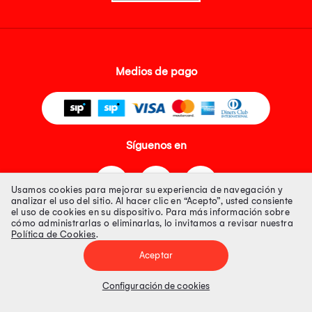
Medios de pago
Síguenos en
Usamos cookies para mejorar su experiencia de navegación y
analizar el uso del sitio. Al hacer clic en “Acepto”, usted consiente
el uso de cookies en su dispositivo. Para más información sobre
cómo administrarlas o eliminarlas, lo invitamos a revisar nuestra
Política de Cookies
.
Tienda 100% Segura
Aceptar
Tiendas Peruanas S.A. R.U.C. Nº 20493020618. Todos los derechos
reservados. Av. Aviación 2405 Piso 3, San Borja
Configuración de cookies
Precios disponibles solo en www.oechsle.pe. Precios online publicados
pueden incluir descuento adicional. Precios sujetos a variaciones sin
previo aviso. Productos sujetos a disponibilidad de stock