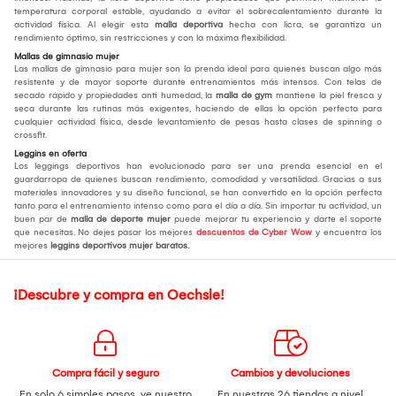
temperatura corporal estable, ayudando a evitar el sobrecalentamiento durante la
actividad física. Al elegir esta
malla deportiva
hecha con licra, se garantiza un
rendimiento óptimo, sin restricciones y con la máxima flexibilidad.
Mallas de gimnasio mujer
Las mallas de gimnasio para mujer son la prenda ideal para quienes buscan algo más
resistente y de mayor soporte durante entrenamientos más intensos. Con telas de
secado rápido y propiedades anti humedad, la
malla de gym
mantiene la piel fresca y
seca durante las rutinas más exigentes, haciendo de ellas la opción perfecta para
cualquier actividad física, desde levantamiento de pesas hasta clases de spinning o
crossfit.
Leggins en oferta
Los leggings deportivos han evolucionado para ser una prenda esencial en el
guardarropa de quienes buscan rendimiento, comodidad y versatilidad. Gracias a sus
materiales innovadores y su diseño funcional, se han convertido en la opción perfecta
tanto para el entrenamiento intenso como para el día a día. Sin importar tu actividad, un
buen par de
malla de deporte mujer
puede mejorar tu experiencia y darte el soporte
que necesitas. No dejes pasar los mejores
descuentos de Cyber Wow
y encuentra los
mejores
leggins deportivos mujer baratos.
¡Descubre y compra en Oechsle!
Compra fácil y seguro
Cambios y devoluciones
En solo 6 simples pasos,
ve nuestro
En nuestras 26 tiendas a nivel