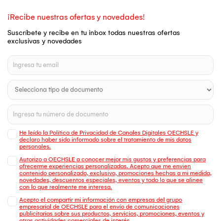
¡Recibe nuestras ofertas y novedades!
Suscríbete y recibe en tu inbox todas nuestras ofertas
exclusivas y novedades
He leído la Política de Privacidad de Canales Digitales OECHSLE y
declaro haber sido informado sobre el tratamiento de mis datos
personales.
Autorizo a OECHSLE a conocer mejor mis gustos y preferencias para
ofrecerme experiencias personalizadas. Acepto que me envien
contenido personalizado, exclusivo, promociones hechas a mi medida,
novedades, descuentos especiales, eventos y todo lo que se alinee
con lo que realmente me interesa.
Acepto el compartir mi información con empresas del grupo
empresarial de OECHSLE para el envío de comunicaciones
publicitarias sobre sus productos, servicios, promociones, eventos y
otras actividades comerciales de interés.