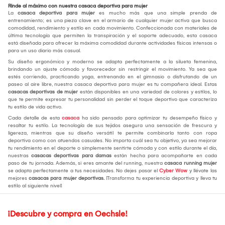
Rinde al máximo con nuestra casaca deportiva para mujer
La
casaca deportiva para mujer
es mucho más que una simple prenda de
entrenamiento; es una pieza clave en el armario de cualquier mujer activa que busca
comodidad, rendimiento y estilo en cada movimiento. Confeccionada con materiales de
última tecnología que permiten la transpiración y el soporte adecuado, esta casaca
está diseñada para ofrecer la máxima comodidad durante actividades físicas intensas o
para un uso diario más casual.
Su diseño ergonómico y moderno se adapta perfectamente a la silueta femenina,
brindando un ajuste cómodo y favorecedor sin restringir el movimiento. Ya sea que
estés corriendo, practicando yoga, entrenando en el gimnasio o disfrutando de un
paseo al aire libre, nuestra casaca deportiva para mujer es tu compañera ideal. Estas
casacas deportivas de mujer
están disponibles en una variedad de colores y estilos, lo
que te permite expresar tu personalidad sin perder el toque deportivo que caracteriza
tu estilo de vida activo.
Cada detalle de esta
casaca
ha sido pensado para optimizar tu desempeño físico y
resaltar tu estilo. La tecnología de sus tejidos asegura una sensación de frescura y
ligereza, mientras que su diseño versátil te permite combinarla tanto con ropa
deportiva como con atuendos casuales. No importa cuál sea tu objetivo, ya sea mejorar
tu rendimiento en el deporte o simplemente sentirte cómoda y con estilo durante el día,
nuestras
casacas deportivas para damas
están hecha para acompañarte en cada
paso de tu jornada. Además, si eres amante del running, nuestra
casaca running mujer
se adapta perfectamente a tus necesidades. No dejes pasar el
Cyber Wow
y llévate las
mejores
casacas para mujer deportivas.
¡Transforma tu experiencia deportiva y lleva tu
estilo al siguiente nivel!
¡Descubre y compra en Oechsle!